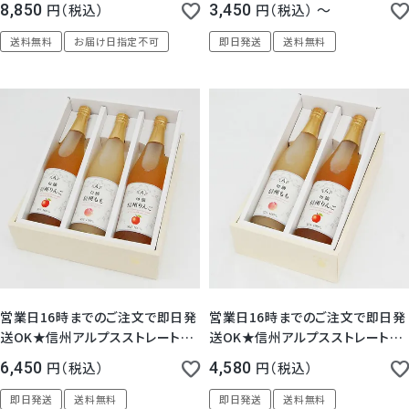
8,850
税込
3,450
税込
〜
ー 3個 / 6個 / 9個 / 12個 セット
送料無料
お届け日指定不可
即日発送
送料無料
営業日16時までのご注文で即日発
営業日16時までのご注文で即日発
送OK★信州アルプスストレートフ
送OK★信州アルプスストレートフ
ルーツジュース3本セット 桃 りんご
ルーツジュース2本セット 桃 りんご
6,450
税込
4,580
税込
ぶどう 100％ ストレート 長野県産
ぶどう 100％ ストレート 長野県産
信州アルプス 即日発送 宅配 母の
信州アルプス 即日発送 宅配 母の
即日発送
送料無料
即日発送
送料無料