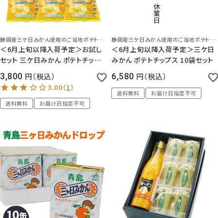
休
業
日
静岡産三ケ日みかん使用のご当地ポテトチップス！
静岡産三ケ日みかん使用のご当地ポテトチップス！
＜6月上旬以降入荷予定＞お試し
＜6月上旬以降入荷予定＞三ケ日
セット 三ケ日みかん ポテトチップ
みかん ポテトチップス 10袋セット
ス 5袋セット
3,800
税込
6,580
税込
送料無料
お届け日指定不可
送料無料
お届け日指定不可
3.00
（
1
）