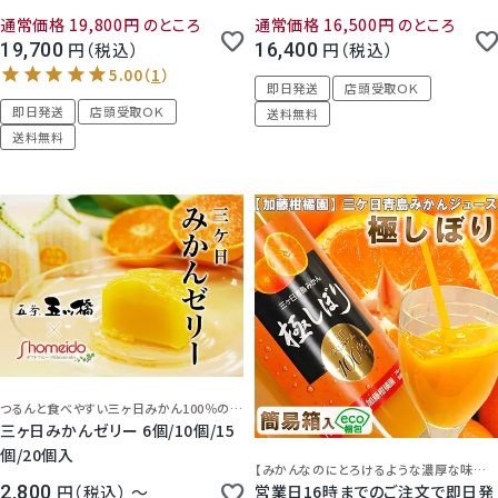
お供 盛り合わせ 迅速対応 丁寧 か
イズ お供 盛り合わせ 迅速対応 丁
通常価格
19,800
のところ
通常価格
16,500
のところ
ごもり 新盆 お盆 法事 命日 一周忌
寧 かごもり 新盆 お盆 法事 命日
19,700
税込
16,400
税込
3回忌 7回忌 49日 四十九日 法要
一周忌 3回忌 7回忌 49日 四十九
5.00
（
1
）
フルーツゼリー ジャム ジュース 菓
日 法要 フルーツゼリー ジャム ジ
即日発送
店頭受取ＯＫ
即日発送
店頭受取ＯＫ
子 加工品 日持ち 送料無料 指定日
ュース 菓子 加工品 日持ち 送料無
送料無料
Shomeidoオリジナル 静岡 大分
料 指定日 Shomeidoオリジナル
送料無料
【店頭受取対象商品】
静岡 大分【店頭受取対象商品】
つるんと食べやすい三ヶ日みかん100％の一口ゼリー！リニューアルして美味しさ更にアップ！
三ヶ日みかんゼリー 6個/10個/15
個/20個入
【みかんなのにとろけるような濃厚な味わいが絶品】
営業日16時までのご注文で即日発
2,800
税込
〜