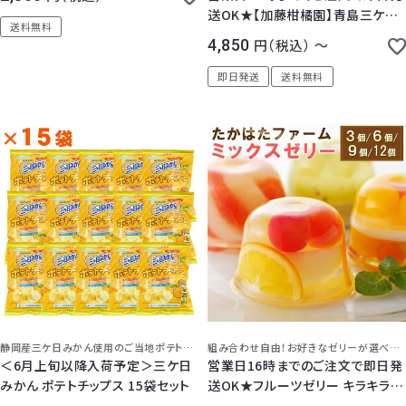
送OK★【加藤柑橘園】青島三ケ日
送料無料
みかんジュース『極しぼり』 2本/3
4,850
税込
〜
本/6本セット(簡易梱包)
即日発送
送料無料
5.00
（
1
）
静岡産三ケ日みかん使用のご当地ポテトチップス！
組み合わせ自由！お好きなゼリーが選べます
＜6月上旬以降入荷予定＞三ケ日
営業日16時までのご注文で即日発
みかん ポテトチップス 15袋セット
送OK★フルーツゼリー キラキラ輝
く たかはたファーム ミックス ゼリ