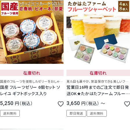
在庫切れ
在庫切れ
国産のフルーツを使用したゼリーをおしゃれな布でラッピング。ギフトボックスにはリボンをおかけいたします。
見た目も華やか、常温保存できる美しいフルーツシャーベット
国産 フルーツゼリー 6個セット ソ
営業日16時までのご注文で即日発
レイユ ギフトボックス入り
送OK★たかはたファーム フルーツ
シャーベット 4個 / 8個
5,250
税込
3,650
税込
〜
送料無料
即日発送
送料無料