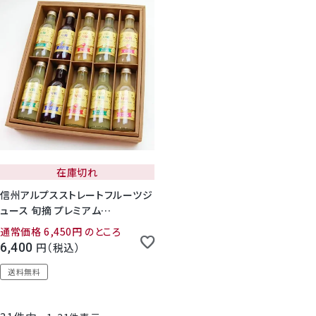
在庫切れ
信州アルプスストレートフルーツジ
ュース 旬摘 プレミアム
200ml×10本セット
通常価格
6,450
のところ
6,400
税込
送料無料