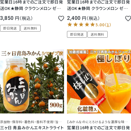
営業日16時までのご注文で即日発
営業日16時までのご注文で即日発
送OK★静岡 クラウンメロン ゼリ
送OK★静岡 クラウンメロン ゼリ
ー 4個セット (化粧箱入り) 【ピン
ー エスト 2個セット (透明パック入
3,850
税込
2,400
税込
ク】
り)
即日発送
送料無料
即日発送
送料無料
添加物・保存料・着色料・香料不使用！旨みを蓄えた青島みかん
【みかんなのにとろけるような濃厚な味わいが絶品】
三ヶ日 青島みかんエキストラライト
営業日16時までのご注文で即日発