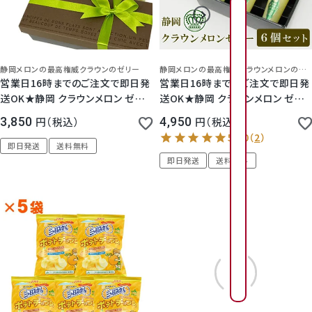
2026年8月
2026年9月
日
日
月
月
火
火
水
水
木
木
金
金
1
2
3
4
静岡メロンの最高権威クラウンのゼリー
静岡メロンの最高権威クラウンメロンのゼリー！爽やかな美味しさ！冷たく冷やしてちょっとリッチなデザートに。大切なギフトにも
営業日16時までのご注文で即日発
営業日16時までのご注文で即日発
2
3
4
5
6
1
7
1
送OK★静岡 クラウンメロン ゼリ
送OK★静岡 クラウンメロン ゼリ
6
7
8
9
0
1
ー ギフト 4個 セット 【 ブラウン 】化
ー ギフト エスト 6個セット 専用化
1
1
1
1
1
3,850
税込
4,950
税込
粧箱 入り
粧箱入
9
1
0
1
1
1
2
1
3
1
4
1
即日発送
送料無料
3
4
5
6
7
8
即日発送
送料無料
1
1
1
1
2
2
6
2
7
2
8
2
9
2
0
2
1
2
0
1
2
3
4
5
2
2
2
2
2
2
3
2
4
2
5
2
6
3
7
8
7
8
9
0
5.00
（
2
）
3
3
0
1