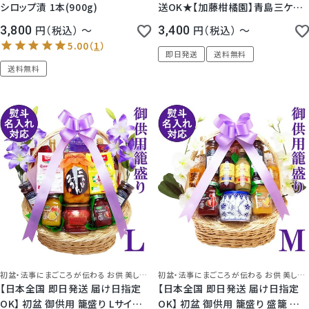
シロップ漬 1本(900g)
送OK★【加藤柑橘園】青島三ケ日
みかんジュース『極しぼり』 1本/2
5.00
（
1
）
3,800
税込
〜
3,400
税込
〜
本/3本化粧箱入り
即日発送
送料無料
送料無料
初盆・法事にまごころが伝わる お供 美しい造花付き籠盛
初盆・法事にまごころが伝わる お供 美しい造花付き籠盛
【日本全国 即日発送 届け日指定
【日本全国 即日発送 届け日指定
OK】 初盆 御供用 籠盛り Lサイズ
OK】 初盆 御供用 籠盛り 盛籠 Ｍサ