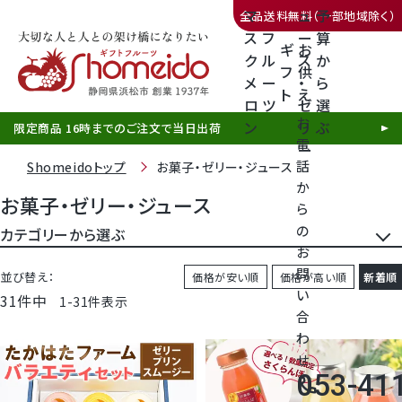
マ
ュ
予
全品送料無料（一部地域除く）
ス
フ
ー
算
ギ
お
ク
ル
ス
か
フ
供
メ
ー
・
ら
ト
え
三ヶ日みかん
ロ
ツ
ゼ
選
お
ン
リ
ぶ
限定商品 16時までのご注文で当日出荷
電
ー
話
Shomeidoトップ
お菓子・ゼリー・ジュース
か
お菓子・ゼリー・ジュース
ら
の
静岡産クラウンメロン
カテゴリーから選ぶ
お
問
フルーツゼリー
並び替え
価格が安い順
価格が高い順
新着順
天使音（あまね）マスクメロン
い
31
件中
1
-
31
件表示
合
ジュース
クラウンメロンゼリー
わ
せ
お菓子
053-41
call