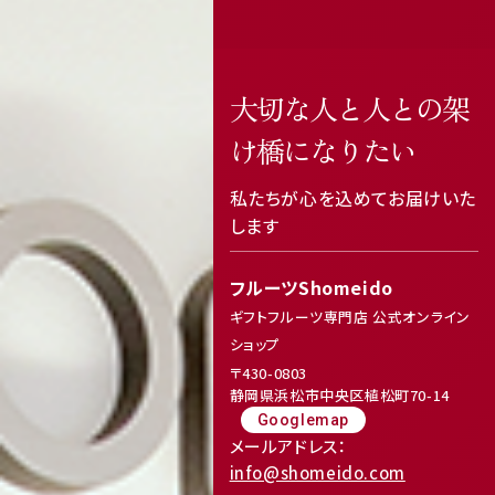
大切な人と人との架
featured_seasonal_and_gifts
delivery_truck_speed
け橋になりたい
私たちが心を込めてお届けいた
します
フルーツShomeido
ギフトフルーツ専門店 公式オンライン
ショップ
〒430-0803
receipt_long
contact_support
静岡県浜松市中央区植松町70-14
Googlemap
メールアドレス：
info@shomeido.com