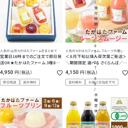
クラウンメロンゼリー
（
受
付
たかはたファームゼリー・スムージー
桃
時
間
三ヶ日みかんゼリー
1
大糖領桃
0
:
極しぼりとクラウンメロンゼリーの詰め合わせ
0
温室みかん(ハウスみかん)
人気の 山形たかはたファームをまとめてお試し！フルーツの味わいと華やかさを活かしたデザート詰合せセット。
人気のたかはたファーム、フルーツの優しい甘さとなめらかさを生かしたフルーツスムージーです。
0
果実ゼリー
営業日16時までのご注文で即日発
＜８月下旬以降入荷次第ご発送＞
～
1
送OK★たかはたファーム 3種8個
＼期間限定 選べる さくらんぼ／た
梨
7
バラエティセット ゼリー プリン スム
かはたファーム フルーツスムージ
JA三ケ日青島みかんジュース
4,950
税込
4,150
税込
:
ージー プレゼント 高級 御祝 内祝
ー 6本 セット
0
幸水梨ロイヤル
誕生日 御礼 お見舞 手土産 スイー
即日発送
送料無料
送料無料
お届け日指定不可
【加藤柑橘園】青島みかんジュース「極しぼり」
0
ツ 日持ち 常温 お供 法要 中元 母
/
の日 父の日 送料無料
水
シャインマスカット
信州アルプスフルーツジュース
曜
定
三ヶ日みかんポテトチップス
休
クイーンルージュ
）
電
話