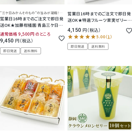
”三ケ日みかんそのもの”の旨みが凝縮！青島みかんの濃厚なjジュースと芳醇で上品、お洒落なクラウンメロンゼリーの詰め合わせ
営業日16時までのご注文で即日発
営業日16時までのご注文で即日発
送OK★特選フルーツ果実ゼリー4
送OK★加藤柑橘園 青島三ケ日み
個セット( 化粧箱入り ) ゼリー詰め
4,150
税込
かんジュース『極しぼり』 2本 ＆ク
合わせ 内祝 御礼 御祝 お見舞 かご
通常価格
9,500
のところ
ラウンメロンゼリーエスト 化粧箱
盛り お供え 御供 法事 法要 彼岸
9,450
税込
入り 敬老の日 ストレート みかん
新盆 初盆お盆１回忌 1周忌 3回忌
即日発送
送料無料
100% ジュース 無添加 三ヶ日 高
即日発送
送料無料
7回忌 フルーツゼリー ギフト プレ
級 無料メッセージ プレゼント ギフ
ゼント 人気 日持ち 常温保存 迅速
ト 静岡 浜松 濃厚 お彼岸 お供 法
対
事 法要 日持ち 16時まで
5.00
（
1
）