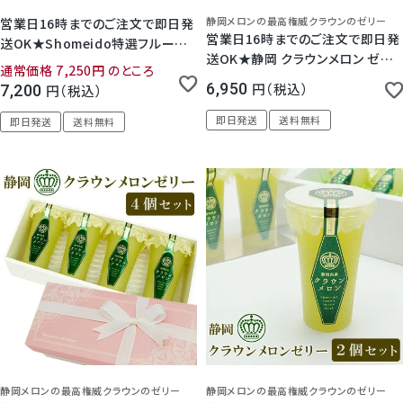
静岡メロンの最高権威クラウンのゼリー
営業日16時までのご注文で即日発
営業日16時までのご注文で即日発
送OK★Shomeido特選フルーツ
送OK★静岡 クラウンメロン ゼリ
果実ゼリー8個セット( 化粧箱入り
通常価格
7,250
のところ
ー エスト 10個セット (化粧箱入り)
) ゼリー詰め合わせ 内祝 御礼 御
6,950
税込
7,200
税込
祝 お見舞 かご盛り お供え 御供 法
即日発送
送料無料
事 法要 彼岸 新盆 初盆お盆１回忌
即日発送
送料無料
1周忌 3回忌 7回忌 フルーツゼリ
ー ギフト プレゼント 人気 日持ち
常温保存 迅速対
静岡メロンの最高権威クラウンのゼリー
静岡メロンの最高権威クラウンのゼリー