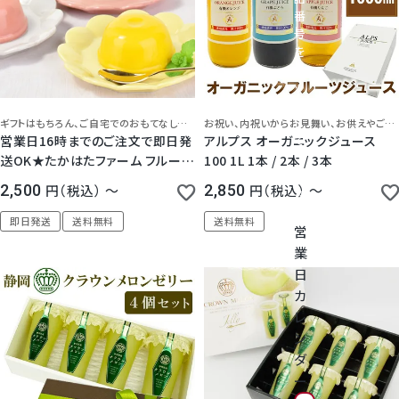
神紅ぶどう
番
号
ナガノパープル
を
タ
ッ
1房からOK！ぶどう狩り
プ
し
ギフトはもちろん、ご自宅でのおもてなしデザートにもぴったり！
フルーツとまろやかな練乳
お祝い、内祝いからお見舞い、お供えやご自宅用まで どんなご用途にも使えます！常温保存＆日持ちがするので、安心してご利用いただけます。
て
営業日16時までのご注文で即日発
アルプス オーガニックジュース
宮崎産パパイヤ
く
送OK★たかはたファーム フルーツ
100 1L 1本 / 2本 / 3本
だ
プリン 3個 / 6個 / 9個 / 12個 セッ
2,500
税込
〜
2,850
税込
〜
さ
すいか
ト
い
即日発送
送料無料
送料無料
営
マスクメロンと季節のフルーツ詰合せ
業
日
お試しフルーツ
カ
レ
ン
ダ
ー