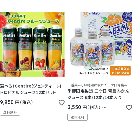
日 父の日 お中元 お歳暮 御祝 内
日 父の日 お中元 お歳暮 御祝 内
祝 誕生日 御礼 お見舞い ご挨拶 日
祝 誕生日 御礼 お見舞い ご挨拶 日
持ち 常温保存 お供 法事 法要 お彼
持ち 常温保存 お供 法事 法要 お彼
岸 満中陰志 志 お返し
岸 満中陰志 志 お返し
一番美味しい時期に取れた三ケ日青島みかんをまるごと使用したジュース♪
選べる！Gentire(ジェンティーレ)
季節限定製造 三ケ日 青島みかん
トロピカルジュース12本セット
ジュース 6本/12本/24本入り
9,950
税込
3,550
税込
〜
送料無料
送料無料