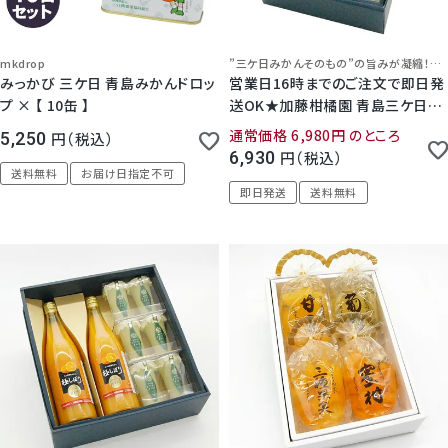
mkdrop
”三ケ日みかんそのもの”の旨みが凝縮！青島みかんの濃厚なjジュースと芳醇で上品、お洒落なクラウンメロンゼリーの詰め合わせ
みっかび 三ケ日 青島みかんドロッ
営業日16時までのご注文で即日発
プ × 【 10缶 】
送OK★加藤柑橘園 青島三ケ日み
かんジュース『極しぼり』 1本 ＆ク
通常価格
6,980
のところ
5,250
税込
ラウンメロンゼリーエスト 化粧箱
6,930
税込
入り 敬老の日 ストレート みかん
送料無料
お届け日指定不可
100% ジュース 無添加 三ヶ日 高
即日発送
送料無料
級 無料メッセージ プレゼント ギフ
ト 静岡 浜松 濃厚 お彼岸 お供 法
事 法要 日持ち 16時まで