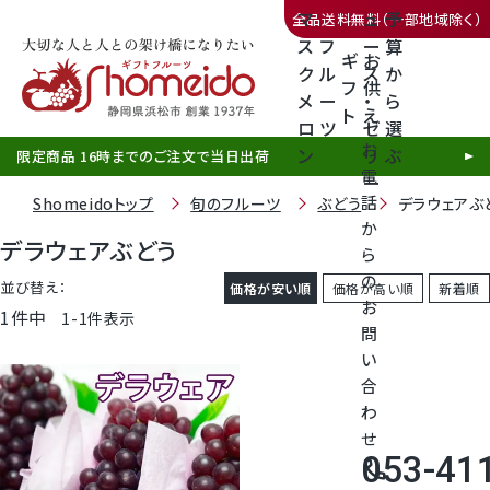
マ
ュ
予
全品送料無料（一部地域除く）
ス
フ
ー
算
ギ
お
ク
ル
ス
か
フ
供
メ
ー
・
ら
ト
え
三ヶ日みかん
ロ
ツ
ゼ
選
お
ン
リ
ぶ
限定商品 16時までのご注文で当日出荷
電
ー
話
Shomeidoトップ
旬のフルーツ
ぶどう
デラウェアぶ
か
デラウェアぶどう
ら
の
静岡産クラウンメロン
並び替え
価格が安い順
価格が高い順
新着順
お
1
件中
1
-
1
件表示
問
天使音（あまね）マスクメロン
い
合
クラウンメロンゼリー
わ
せ
053-41
call