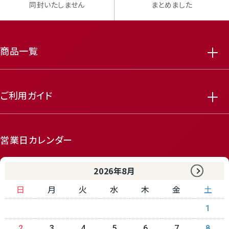
同封いたしません
まとめました
商品一覧
ご利用ガイド
featured_seasonal_and_gifts
delivery_truck_speed
営業日カレンダー
2026年8月
日
月
火
水
木
金
土
1
receipt_long
contact_support
2
3
4
5
6
7
8