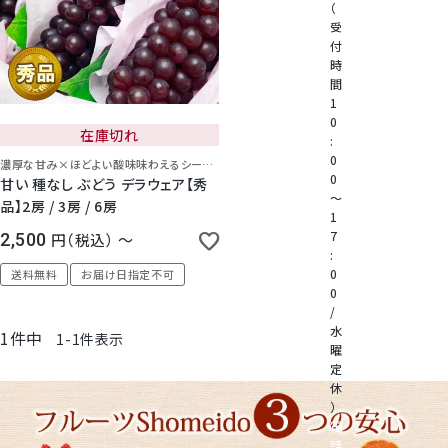
（
受
付
桃
時
間
1
大糖領桃
0
在庫切れ
:
0
濃厚な甘み×ほどよい酸味味わえるシーズン初物ぶどう
温室みかん(ハウスみかん)
0
甘い 種なし ぶどう デラウェア【秀
～
品】2房 / 3房 / 6房
1
梨
7
2,500
税込
〜
:
0
送料無料
お届け日指定不可
幸水梨ロイヤル
0
/
水
1
件中
シャインマスカット
1
-
1
件表示
曜
定
休
クイーンルージュ
）
電
話