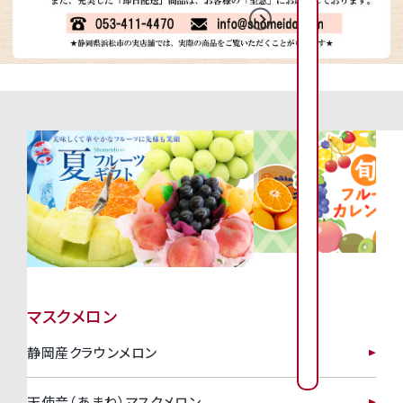
2026年8月
2026年9月
日
日
月
月
火
火
水
水
木
木
金
金
1
2
3
4
2
3
4
5
6
1
7
1
6
7
8
9
0
1
1
1
1
1
1
9
1
0
1
1
1
2
1
3
1
4
1
3
4
5
6
7
8
1
1
1
1
2
2
6
2
7
2
8
2
9
2
0
2
1
2
0
1
2
3
4
5
2
2
2
2
2
2
3
2
4
2
5
2
6
3
7
8
マスクメロン
7
8
9
0
3
3
静岡産クラウンメロン
0
1
天使音（あまね）マスクメロン