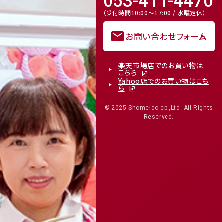
053-411-4470
（受付時間10:00～17:00 / 水曜定休）
mail
お問い合わせフォーム
楽天市場店でのお買い物は
こちら
Yahoo店でのお買い物はこち
ら
© 2025 Shomeido cp.,Ltd. All Rights
Reserved.