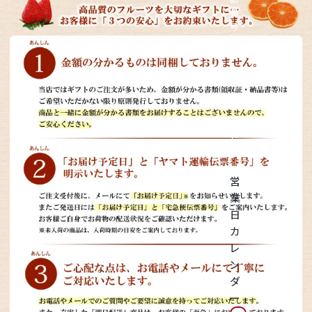
神紅ぶどう
番
号
ナガノパープル
を
タ
ッ
1房からOK！ぶどう狩り
プ
し
て
宮崎産パパイヤ
く
だ
さ
すいか
い
営
マスクメロンと季節のフルーツ詰合せ
業
日
お試しフルーツ
カ
レ
ン
ダ
ー