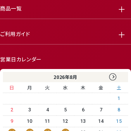
商品一覧
ご利用ガイド
featured_seasonal_and_gifts
delivery_truck_speed
営業日カレンダー
2026年8月
日
月
火
水
木
金
土
1
2
3
4
5
6
7
8
receipt_long
contact_support
9
10
11
12
13
14
15