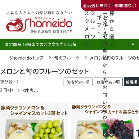
マ
ュ
予
全品送料無料（一部地域除く）
ス
フ
ー
算
ギ
お
ク
ル
ス
か
フ
供
メ
ー
・
ら
ト
え
三ヶ日みかん
ロ
ツ
ゼ
選
お
ン
リ
ぶ
限定商品 16時までのご注文で当日出荷
電
ー
話
Shomeidoトップ
旬のフルーツ
メロンと旬のフルーツの
か
メロンと旬のフルーツのセット
ら
の
静岡産クラウンメロン
並び替え
価格が安い順
価格が高い順
新着順
お
3
件中
1
-
3
件表示
問
天使音（あまね）マスクメロン
い
合
クラウンメロンゼリー
わ
せ
053-41
call