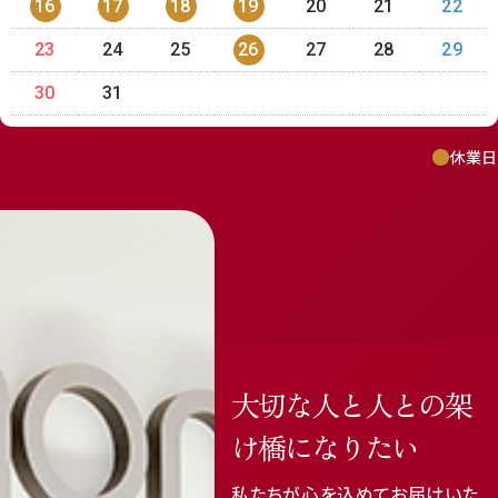
16
17
18
19
20
21
22
23
24
25
26
27
28
29
30
31
休業日
大切な人と人との架
け橋になりたい
私たちが心を込めてお届けいた