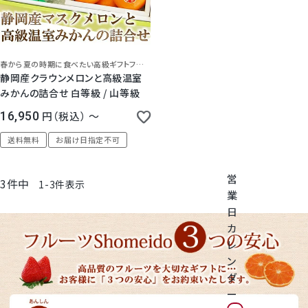
神紅ぶどう
番
号
ナガノパープル
を
タ
春から夏の時期に食べたい高級ギフトフルーツの豪華な詰め合わせ
ッ
1房からOK！ぶどう狩り
静岡産クラウンメロンと高級温室
プ
みかんの詰合せ 白等級 / 山等級
し
て
宮崎産パパイヤ
16,950
税込
〜
く
だ
送料無料
お届け日指定不可
さ
すいか
い
営
3
件中
1
-
3
件表示
マスクメロンと季節のフルーツ詰合せ
業
日
お試しフルーツ
カ
レ
ン
ダ
ー