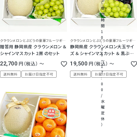
（
受
付
桃
時
間
1
大糖領桃
0
クラウンメロンとぶどうの豪華フルーツギフト！静岡県浜松市の老舗高級フルーツ店から、高品質の品をしっかり検品、心を込めて丁寧にお届けします。大切なギフトにご利用ください。
クラウンメロンとぶどうの豪華フルーツギフト！静岡県浜松市の老舗高級フルーツ店から、高品質の品をしっかり検品、心を込めて丁寧にお届けします。大切なギフトにご利用ください。
:
贈答用 静岡県産 クラウンメロン ＆
静岡県産 クラウンメロン大玉サイ
0
温室みかん(ハウスみかん)
シャインマスカット 2房 のセット
ズ ＆ シャインマスカット ＆ 黒ぶど
0
う のセット
～
22,700
税込
〜
19,500
税込
〜
1
梨
7
送料無料
お届け日指定不可
送料無料
お届け日指定不可
:
0
幸水梨ロイヤル
0
/
水
シャインマスカット
曜
定
休
クイーンルージュ
）
電
話