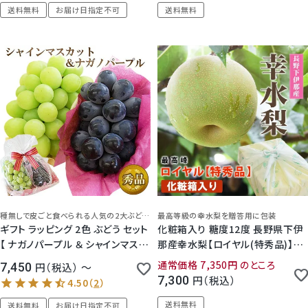
送料無料
お届け日指定不可
送料無料
種無しで皮ごと食べられる人気の2大ぶどうをラッピング♪豪華で可愛らしい秋の贈り物
最高等級の幸水梨を贈答用に包装
ギフト ラッピング 2色 ぶどう セット
化粧箱入り 糖度12度 長野県下伊
【 ナガノパープル ＆ シャインマスカ
那産幸水梨【ロイヤル(特秀品)】6
ット 】 種なし 皮ごと
個（合計2キロ以上）
通常価格
7,350
のところ
7,450
税込
〜
7,300
税込
送料無料
送料無料
お届け日指定不可