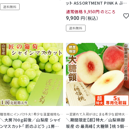
ット ASSORTMENT PINK A ぶど
送料無料
う 桃
通常価格
9,950
のところ
9,900
税込
送料無料
贈答用にインパクト大！希少な温室栽培ものの大房！
一足遅れて入荷がはじまる希少な超特大！サイズもインパクト大！ここぞという贈り物に糖度12度以上に選果されたはずれのない大糖領桃をお楽しみいただけます！
＼大房700ｇ前後／山梨産 シャイ
＼期間限定【超】特大／山梨県御
ンマスカット「 匠のぶどう 」1房
坂産 の 最高峰【 大糖領 】桃 5個 セ