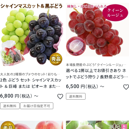
本場長野産のぶどう「クイーンルージュ」をお家で楽しめる
選べる2房以上でお値引きあり ネ
大人気の2種類のブドウのセット！彩りも美しくギフトに最適！
ットでぶどう狩り♪長野産ぶどう
2色 ぶどう セット シャインマスカッ
「クイーンルージュ」1房【秀品】
ト ＆ 巨峰 または ピオーネ または
6,500
税込
〜
高妻など黒ぶどう
6,800
税込
〜
送料無料
5.00
（
1
）
送料無料
お届け日指定不可