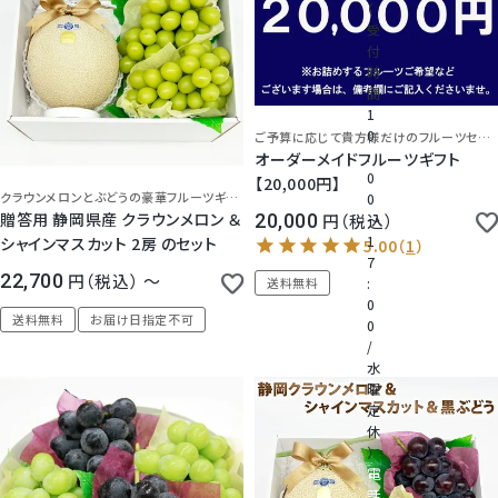
すいか
（
受
付
桃
桃
時
間
ぶどう
1
大糖領桃
0
ご予算に応じて貴方様だけのフルーツセットお作りします！
:
オーダーメイドフルーツギフト
さくらんぼ
0
【20,000円】
温室みかん(ハウスみかん)
クラウンメロンとぶどうの豪華フルーツギフト！静岡県浜松市の老舗高級フルーツ店から、高品質の品をしっかり検品、心を込めて丁寧にお届けします。大切なギフトにご利用ください。
0
梨
贈答用 静岡県産 クラウンメロン ＆
20,000
税込
～
1
シャインマスカット 2房 のセット
梨
7
メロンと旬のフルーツのセット
22,700
税込
〜
送料無料
:
0
幸水梨ロイヤル
送料無料
お届け日指定不可
オーダーメイドフルーツギフト
5.00
（
1
）
0
/
水
シャインマスカット
旬のフルーツカレンダー
曜
定
旬のフルーツセット
休
クイーンルージュ
）
電
ブルーベリー
話