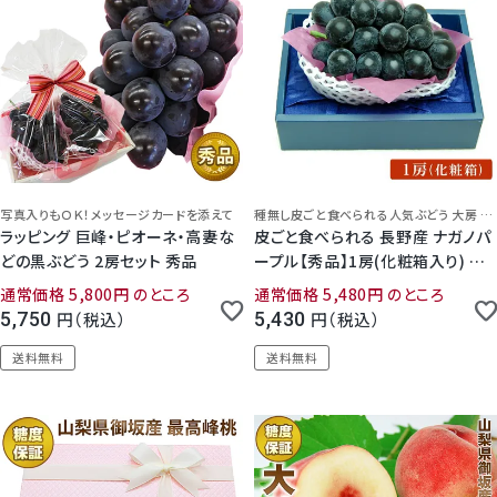
5.00
（
1
）
写真入りもＯＫ！メッセージカードを添えて
種無し皮ごと食べられる人気ぶどう 大房 化粧箱入り
ラッピング 巨峰・ピオーネ・高妻な
皮ごと食べられる 長野産 ナガノパ
どの黒ぶどう 2房セット 秀品
ープル【秀品】1房(化粧箱入り) 種
なし ぶどう 国産 ブドウ
通常価格
5,800
のところ
通常価格
5,480
のところ
5,750
税込
5,430
税込
送料無料
送料無料