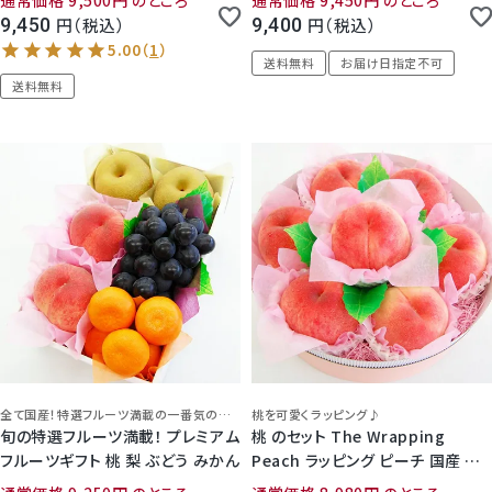
通常価格
9,500
のところ
通常価格
9,450
のところ
9,450
税込
9,400
税込
送料無料
お届け日指定不可
送料無料
全て国産！特選フルーツ満載の一番気の夏ギフト
桃を可愛くラッピング♪
旬の特選フルーツ満載！ プレミアム
桃 のセット The Wrapping
フルーツギフト 桃 梨 ぶどう みかん
Peach ラッピング ピーチ 国産 フ
ルーツ