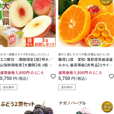
ぜひ一度糖大サイズをお試しください♪
春から夏にかけての贅沢極旨みかん！冷蔵庫で冷やしてから食べると甘さが際立ち最高！
エコ梱包 ＼期間限定【超】特大／
糖度12度 愛知・蒲郡産高級温室
山梨県御坂産【大糖領】桃 3個 セッ
みかん 最高等級【赤秀品】Sサイズ
ト
15個 または Ｍサイズ 12個 (約
通常価格
5,800
のところ
通常価格
5,800
のところ
1.1kg)化粧箱入り
5,750
税込
5,750
税込
送料無料
送料無料