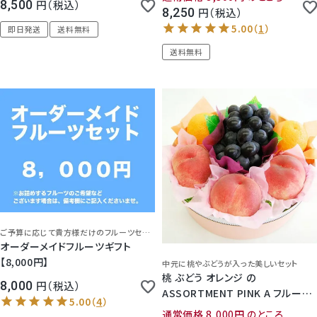
8,500
税込
8,250
税込
即日発送
送料無料
送料無料
5.00
（
3
）
ご予算に応じて貴方様だけのフルーツセットお作りします！
送料込(一部地域除く)
オーダーメイドフルーツギフト
【8,000円】
中元に桃やぶどうが入った美しいセット
桃 ぶどう オレンジ の
8,000
税込
ASSORTMENT PINK A フルーツ
セット
通常価格
8,000
のところ