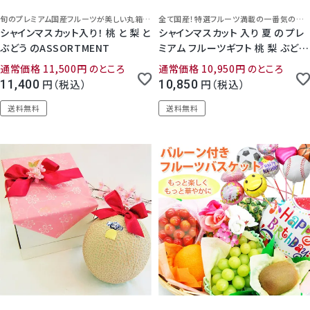
旬のプレミアム国産フルーツが美しい丸箱に満載
全て国産！特選フルーツ満載の一番気の夏ギフト
シャインマスカット入り！ 桃 と 梨 と
シャインマスカット 入り 夏 の プレ
ぶどう のASSORTMENT
ミアム フルーツギフト 桃 梨 ぶどう
みかん
通常価格
11,500
のところ
通常価格
10,950
のところ
11,400
税込
10,850
税込
送料無料
送料無料