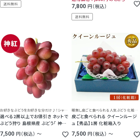
送料無料
7,800
税込
送料無料
5.00
（
4
）
5.00
（
1
）
お好きなぶどうをお好きな分だけ♪！シャインマスカットとベニラードの掛け合わせから生まれた、高糖度ぶどう。 お供え 法事 法要 にも最適です。
種無し皮ごと食べられる人気ぶどう 化粧箱入り
選べる2房以上でお値引き ネットで
皮ごと食べられる クイーンルージ
ぶどう狩り 島根県産 ぶどう「 神紅
ュ 【秀品】1房 化粧箱入り
しんく 」 1房 ダンボール入 種無し
7,500
税込
〜
7,500
税込
〜
皮ごと食べられる