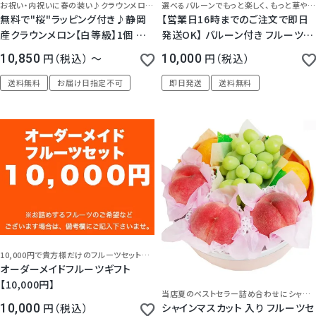
お祝い・内祝いに春の装い♪クラウンメロン品評会審査員を務めたバイヤー厳選！食べ頃日記載で安心！
選べるバルーンでもっと楽しく、もっと華やかに！思わず笑顔になるバルーンと美味しいフルーツのサプライズ
無料で"桜"ラッピング付き♪静岡
【営業日16時までのご注文で即日
産クラウンメロン【白等級】1個 ギフ
発送OK】 バルーン付き フルーツバ
ト プレゼント 果物 フルーツ 人気
スケット
10,850
税込
〜
10,000
税込
高級 マスクメロン 健康 グルメ 送
料無料 内祝 お祝い 誕生日 お見舞
送料無料
お届け日指定不可
即日発送
送料無料
御礼
10,000円で貴方様だけのフルーツセットお作りします！
送料込(一部地域除く)
オーダーメイドフルーツギフト
【10,000円】
当店夏のベストセラー詰め合わせにシャインマスカットが登場！
シャインマスカット 入り フルーツセ
10,000
税込