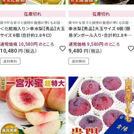
在庫切れ
在庫切れ
爽やかな甘さと独特の食感が早くもお目見え！
爽やかな甘さと独特の食感が早くもお目見え！
＜化粧箱入り＞幸水梨【秀品】大玉
幸水梨【秀品】大玉サイズ 6個（簡
サイズ 6個（合計約2.8キロ）
易ダンボール入り・合計約2.8キ
ロ）
通常価格
10,580
のところ
通常価格
9,580
のところ
10,480
税込
9,480
税込
送料無料
送料無料