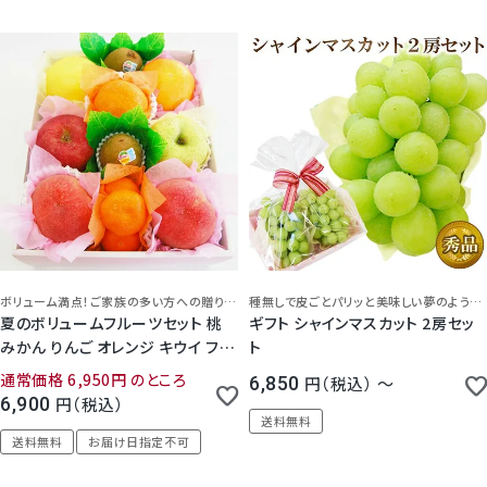
ボリューム満点！ご家族の多い方への贈り物に♪
種無しで皮ごとパリッと美味しい夢のような甘いぶどう！
夏のボリュームフルーツセット 桃
ギフト シャインマスカット 2房セッ
4.50
（
2
）
みかん りんご オレンジ キウイ フル
ト
ーツ みかん
通常価格
6,950
のところ
6,850
税込
〜
6,900
税込
送料無料
送料無料
お届け日指定不可