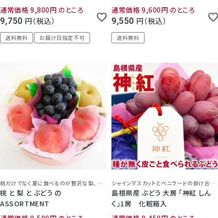
専用化粧箱入り
ット ( 専用化粧箱 ）
通常価格
9,800
のところ
通常価格
9,600
のところ
9,750
税込
9,550
税込
送料無料
お届け日指定不可
送料無料
桃だけでなく夏に食べるのが贅沢な梨、ぶどう入り！
シャインマスカットとベニラードの掛け合わせから生まれた、高糖度ぶどう。静岡県浜松市の老舗高級フルーツ店から、高品質のお品をしっかり検品、心を込めて丁寧にお届けします。
桃 と 梨 と ぶどう の
島根県産 ぶどう 大房 「神紅 しん
ASSORTMENT
く」1房 化粧箱入