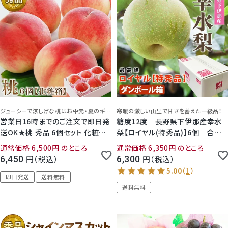
ジューシーで涼しげな桃はお中元・夏のギフトにぴったり！
寒暖の激しい山里で甘さを蓄えた一級品！
営業日16時までのご注文で即日発
糖度12度 長野県下伊那産幸水
送OK★桃 秀品 6個セット 化粧箱
梨【ロイヤル(特秀品)】6個 合計2
入り 国産
キロ 簡易ダンボール入り
通常価格
6,500
のところ
通常価格
6,350
のところ
6,450
税込
6,300
税込
即日発送
送料無料
送料無料