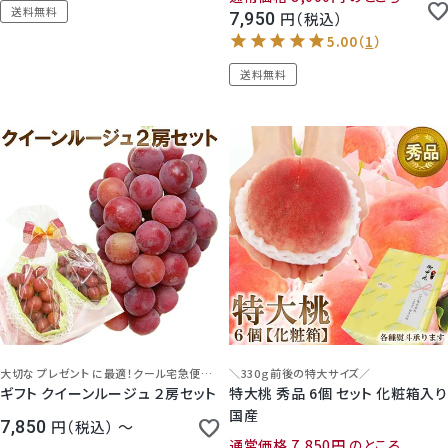
送料無料
7,950
税込
送料無料
5.00
（
1
）
大切な プレゼント に最適！クール宅急便で大切にお届けします。
＼330ｇ前後の特大サイズ／
ギフト クイーンルージュ ２房セット
特大桃 秀品 6個 セット 化粧箱入り
国産
7,850
税込
〜
通常価格
7,850
のところ