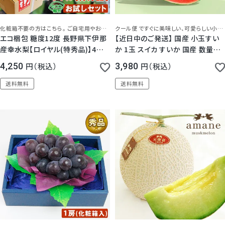
化粧箱不要の方はこちら。 ご自宅用やお気軽なギフトに、ごみの少ないエコ梱包でお届けします。夏にゴクゴク食べたい幸水梨！
クール便 ですぐに美味しい、可愛らしい小玉サイズ
エコ梱包 糖度12度 長野県下伊那
【近日中のご発送】 国産 小玉すい
産幸水梨【ロイヤル(特秀品)】4個
か 1玉 スイカ すいか 国産 数量限
合計約1.3キロ前後
定 メッセージカード フルーツ 果物
4,250
税込
3,980
税込
クール便
送料無料
送料無料
5.00
（
1
）