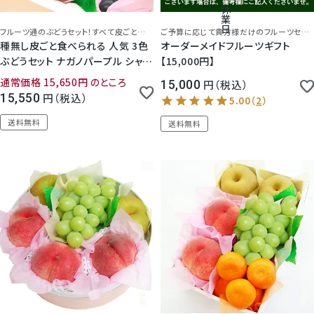
休
業
日
フルーツ通のぶどうセット！すべて皮ごと食べられて種がない今をトキメクぶどう3種
ご予算に応じて貴方様だけのフルーツセットお作りします！
種無し皮ごと食べられる 人気 3色
オーダーメイドフルーツギフト
ぶどうセット ナガノパープル シャイ
【15,000円】
ンマスカット クイーンルージュorサ
通常価格
15,650
のところ
15,000
税込
ニードルチェ
15,550
税込
送料無料
送料無料
5.00
（
2
）