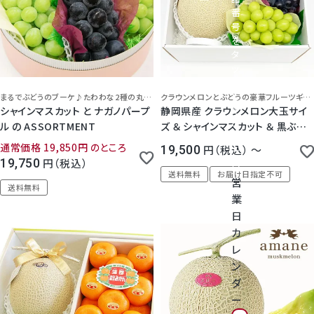
神紅ぶどう
番
号
ナガノパープル
を
タ
ッ
1房からOK！ぶどう狩り
プ
し
まるでぶどうのブーケ♪たわわな2種の丸箱詰合せ
クラウンメロンとぶどうの豪華フルーツギフト！静岡県浜松市の老舗高級フルーツ店から、高品質の品をしっかり検品、心を込めて丁寧にお届けします。大切なギフトにご利用ください。
て
シャインマスカット と ナガノパープ
静岡県産 クラウンメロン大玉サイ
宮崎産パパイヤ
く
ル の ASSORTMENT
ズ ＆ シャインマスカット ＆ 黒ぶど
だ
う のセット
通常価格
19,850
のところ
19,500
税込
〜
さ
すいか
19,750
税込
い
送料無料
お届け日指定不可
営
送料無料
マスクメロンと季節のフルーツ詰合せ
業
日
お試しフルーツ
カ
レ
ン
ダ
ー