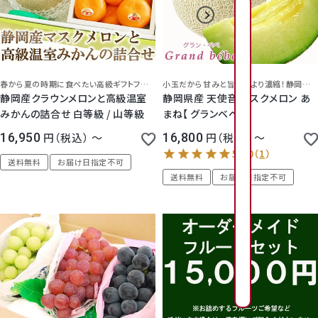
2026年8月
2026年9月
日
日
月
月
火
火
水
水
木
木
金
金
1
2
3
4
春から夏の時期に食べたい高級ギフトフルーツの豪華な詰め合わせ
小玉だから甘みと旨味がより濃縮！
静岡県浜松市よりお届けいたします。
2
3
4
5
6
1
7
1
静岡産クラウンメロンと高級温室
静岡県産 天使音 マスクメロン あ
6
7
8
9
みかんの詰合せ 白等級 / 山等級
まね【 グランベベ 】
0
1
1
1
1
1
1
9
16,950
税込
〜
16,800
税込
〜
1
0
1
1
1
2
1
3
1
4
1
3
4
5
6
7
8
送料無料
お届け日指定不可
1
1
1
1
2
2
送料無料
お届け日指定不可
6
2
7
2
8
2
9
2
0
2
1
2
0
1
2
3
4
5
2
2
2
2
2
2
3
2
4
2
5
2
6
3
7
8
7
8
9
0
3
3
5.00
（
1
）
0
1