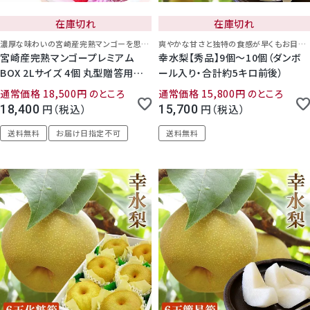
在庫切れ
在庫切れ
濃厚な味わいの宮崎産完熟マンゴーを思う存分！
爽やかな甘さと独特の食感が早くもお目見え！
宮崎産完熟マンゴープレミアム
幸水梨【秀品】9個～10個（ダンボ
BOX 2Lサイズ 4個 丸型贈答用化
ール入り・合計約5キロ前後）
粧箱入り
通常価格
18,500
のところ
通常価格
15,800
のところ
18,400
税込
15,700
税込
送料無料
お届け日指定不可
送料無料