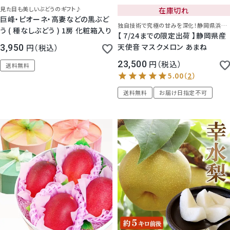
見た目も美しいぶどうのギフト♪
在庫切れ
巨峰・ピオーネ・高妻などの黒ぶど
独自技術で究極の甘みを深化！
静岡県浜松市よりお届けいたします。
う ( 種なしぶどう ) 1房 化粧箱入り
【 7/24までの限定出荷 】静岡県産
天使音 マスクメロン あまね
3,950
税込
23,500
税込
送料無料
送料無料
お届け日指定不可