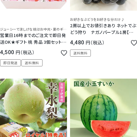
お好きなぶどうをお好きな分だけ♪
2房以上でお値引きあり ネットでぶ
ジューシーで涼しげな桃はお中元・夏のギフトにぴったり！
どう狩り ナガノパープル1房【秀
営業日16時までのご注文で即日発
品】
送OK★ギフト 桃 秀品 3個セット リ
4,480
税込
ボン ラッピング 贈答用化粧箱入
4,500
税込
送料無料
即日発送
送料無料