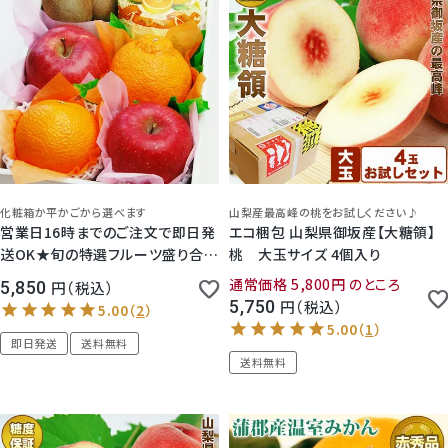
化粧箱か平かごから選べます
山梨産最高峰の桃をお試しください♪
営業日16時までのご注文で即日発
エコ梱包 山梨県御坂産【大糖領】
送OK★旬の特選フルーツ盛り合わ
桃 大玉サイズ 4個入り
せセット【 5,850円 】 即日発送 宅
通常価格
5,800
のところ
5,850
税込
配 お供え 果物 詰め合わせ 盛り合
5,750
税込
わせ 内祝い 御祝い お誕生日 お見
舞い 御礼 お供え 法事 法要
即日発送
送料無料
送料無料
5.00
（
1
）