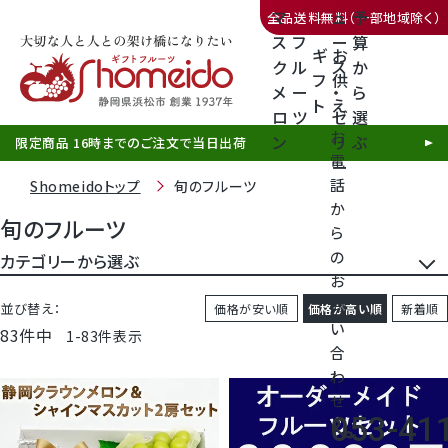
マ
ュ
予
全品送料無料（一部地域除く）
ス
フ
ー
算
ギ
お
ク
ル
ス
か
フ
供
メ
ー
・
ら
ト
え
三ヶ日みかん
ロ
ツ
ゼ
選
お
ン
リ
ぶ
限定商品 16時までのご注文で当日出荷
電
ー
話
Shomeidoトップ
旬のフルーツ
か
旬のフルーツ
ら
の
静岡産クラウンメロン
カテゴリーから選ぶ
お
問
柑橘
並び替え
価格が安い順
価格が高い順
新着順
天使音（あまね）マスクメロン
い
83
件中
1
-
83
件表示
合
トマト
クラウンメロンゼリー
わ
せ
パイナップル
053-41
call