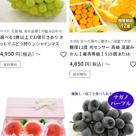
サイズ、化粧箱、他の品種との組み合わせが可能です。
選べる2房以上でお値引きあり ネ
大切な方への夏のご贈答に！温室で大切に育てられた確かな品質。果皮、果肉の濃いだいだい色がおいしさの証です。希少な 高糖度 最高等級を心を込めてお届けします。
ットでぶどう狩り♪シャインマスカ
糖度12度 光センサー 高級 温室み
ット1房【秀品】
かん 【 最高等級 】 S15個または
4,950
税込
〜
M12個 / S22個またはM18個 /
4,850
税込
〜
送料無料
S30個またはM24個 / 5kg 静岡県
産 プライム または 愛知県産 赤秀
送料無料
品