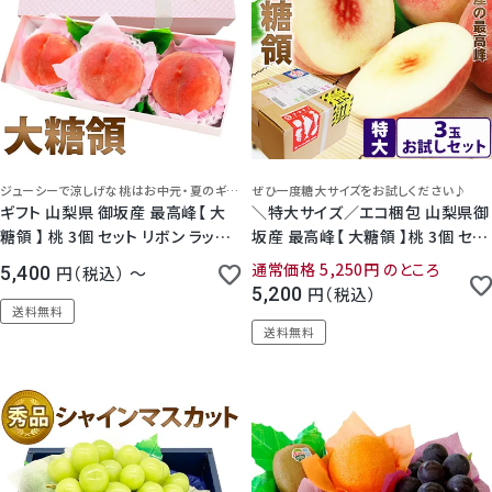
5.00
（
2
）
5.00
（
1
）
ジューシーで涼しげな桃はお中元・夏のギフトにぴったり！
ぜひ一度糖大サイズをお試しください♪
ギフト 山梨県 御坂産 最高峰【 大
＼特大サイズ／エコ梱包 山梨県御
糖領 】 桃 3個 セット リボン ラッピ
坂産 最高峰【 大糖領 】桃 3個 セッ
ング 贈答用化粧箱入 大玉 / 特大
ト
通常価格
5,250
のところ
5,400
税込
〜
5,200
税込
送料無料
送料無料