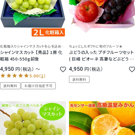
化粧箱入りシャインマスカットを心を込めてお届けいたします。
ちょっとしたギフトに旬のフルーツ★
シャインマスカット 【秀品】 1房 化
ぶどうの入った プチフルーツセット
粧箱 450-550g前後
( 巨峰 ピオーネ 高妻などぶどう オ
レンジ キウイ りんご)
4,950
税込
〜
4,950
税込
送料無料
送料無料
お届け日指定不可