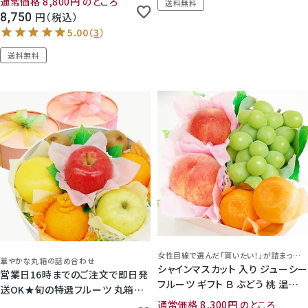
通常価格
8,800
のところ
送料無料
8,750
税込
送料無料
5.00
（
1
）
女性目線で選んだ「貰いたい！」が詰まった真心ギフト♪
華やかな丸箱の詰め合わせ
シャインマスカット 入り ジューシー
営業日16時までのご注文で即日発
フルーツ ギフト Ｂ ぶどう 桃 温室
送OK★旬の特選フルーツ 丸箱詰
みかん
通常価格
8,300
のところ
め合わせ【8,500円】