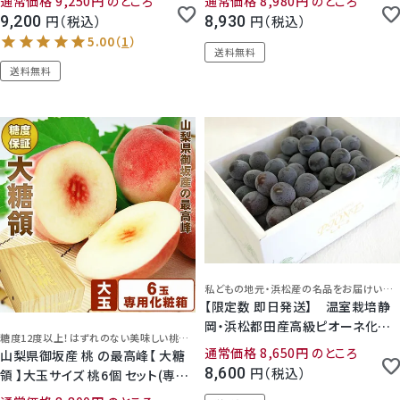
通常価格
9,250
のところ
通常価格
8,980
のところ
9,200
税込
8,930
税込
5.00
（
1
）
送料無料
送料無料
私どもの地元・浜松産の名品をお届けいたします！
【限定数 即日発送】 温室栽培静
岡・浜松都田産高級ピオーネ化粧
糖度12度以上！はずれのない美味しい桃をお楽しみいただけます！かっこいい化粧箱はギフトにも最適
箱入り（約1kg）
通常価格
8,650
のところ
山梨県御坂産 桃 の最高峰【 大糖
8,600
税込
領 】大玉サイズ 桃6個 セット(専用
化粧箱 入り)