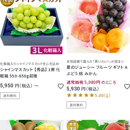
女性目線で選んだ「貰いたい！」が詰まった真心ギフト♪
化粧箱入りシャインマスカットを心を込めてお届けいたします。
夏のジューシー フルーツ ギフト A
シャインマスカット 【秀品】 1房 化
ぶどう 桃 みかん
粧箱 550-650g前後
通常価格
5,980
のところ
5,950
税込
〜
5,930
税込
送料無料
送料無料