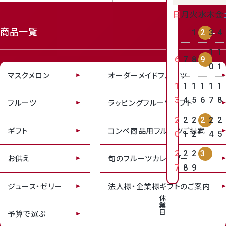
日
月
火
水
木
金
receipt_long
contact_support
商品一覧
1
2
3
4
1
1
6
7
8
9
0
1
マスクメロン
オーダーメイドフルーツ
1
1
1
1
1
1
3
4
5
6
7
8
フルーツ
ラッピングフルーツギフト
2
2
2
2
2
2
ギフト
コンペ商品用フルーツご提案
0
1
2
3
4
5
2
2
2
3
お供え
旬のフルーツカレンダー
7
8
9
0
ジュース・ゼリー
法人様・企業様ギフトのご案内
休
業
日
予算で選ぶ