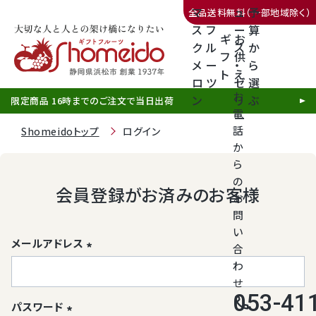
マ
ュ
予
全品送料無料（一部地域除く）
ス
フ
ー
算
ギ
お
ク
ル
ス
か
フ
供
メ
ー
・
ら
ト
え
三ヶ日みかん
ロ
ツ
ゼ
選
お
ン
リ
ぶ
限定商品 16時までのご注文で当日出荷
電
ー
話
Shomeidoトップ
ログイン
か
ら
の
静岡産クラウンメロン
会員登録がお済みのお客様
お
問
天使音（あまね）マスクメロン
い
メールアドレス
合
クラウンメロンゼリー
(必
わ
須)
せ
053-41
call
パスワード