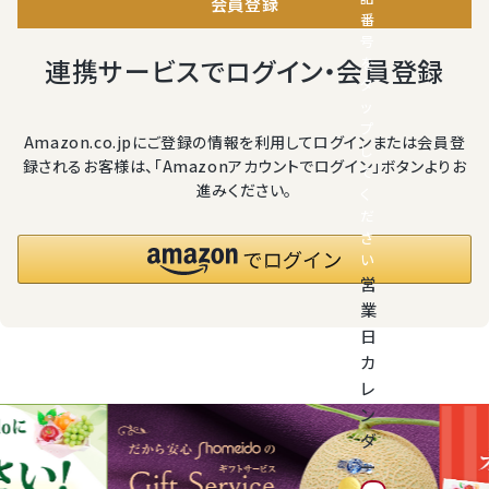
神紅ぶどう
会員登録
番
号
ナガノパープル
連携サービスでログイン・会員登録
を
タ
ッ
1房からOK！ぶどう狩り
プ
Amazon.co.jpにご登録の情報を利用してログインまたは会員登
し
録されるお客様は、「Amazonアカウントでログイン」ボタンよりお
て
宮崎産パパイヤ
進みください。
く
だ
さ
すいか
い
営
マスクメロンと季節のフルーツ詰合せ
業
日
お試しフルーツ
カ
レ
ン
ダ
ー