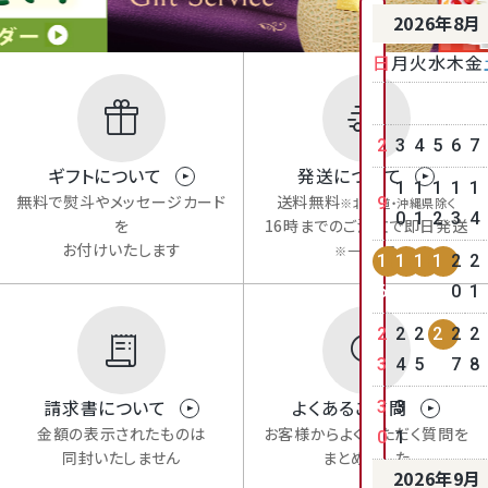
2026年8月
日
月
火
水
木
金
2
3
4
5
6
7
ギフトについて
発送について
1
1
1
1
1
無料で熨斗やメッセージカード
送料無料
9
※北海道・沖縄県除く
0
1
2
3
4
を
16時までのご注文で即日発送
お付けいたします
※一部商品
1
1
1
1
2
2
featured_seasonal_and_gifts
delivery_truck_speed
6
7
8
9
0
1
2
2
2
2
2
2
3
4
5
6
7
8
請求書について
よくあるご質問
3
3
金額の表示されたものは
お客様からよくいただく質問を
0
1
同封いたしません
まとめました
2026年9月