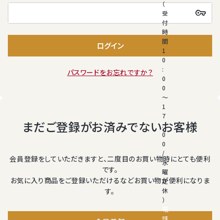
（
(必
受
須)
付
桃
時
間
ログイン
1
大糖領桃
0
:
パスワードをお忘れですか？
0
温室みかん(ハウスみかん)
0
～
1
梨
7
まだご登録がお済みでないお客様
:
0
幸水梨ロイヤル
0
/
会員登録をしていただきますと、二度目のお買い物時にとても便利
水
シャインマスカット
です。
曜
お気に入り商品をご登録いただけるなどお買い物が便利になりま
定
す。
休
クイーンルージュ
）
電
話