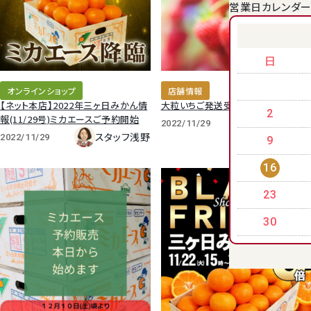
営業日カレンダ
クラウンメロンゼリー
日
オンラインショップ
店舗情報
【ネット本店】2022年三ヶ日みかん情
大粒いちご発送受付開始しました
2
報(11/29号)ミカエースご予約開始
バイヤー 河原
2022/11/29
スタッフ浅野
2022/11/29
9
16
23
桃
30
大糖領桃
温室みかん(ハウスみかん)