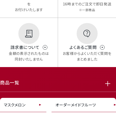
を
16時までのご注文で即日発送
お付けいたします
※一部商品
Review
請求書について
よくあるご質問
金額の表示されたものは
お客様からよくいただく質問を
レビューキャンペーンのご案内
同封いたしません
まとめました
featured_seasonal_and_gifts
delivery_truck_speed
商品一覧
マスクメロン
オーダーメイドフルーツ