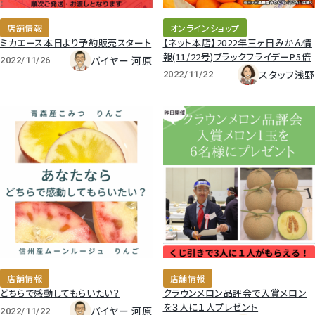
梨
店舗情報
オンラインショップ
ミカエース本日より予約販売スタート
【ネット本店】2022年三ヶ日みかん情
報(11/22号)ブラックフライデーP5倍
幸水梨ロイヤル
バイヤー 河原
2022/11/26
スタッフ浅野
2022/11/22
シャインマスカット
クイーンルージュ
神紅ぶどう
ナガノパープル
1房からOK！ぶどう狩り
店舗情報
店舗情報
宮崎産パパイヤ
どちらで感動してもらいたい？
クラウンメロン品評会で入賞メロン
を３人に１人プレゼント
バイヤー 河原
2022/11/22