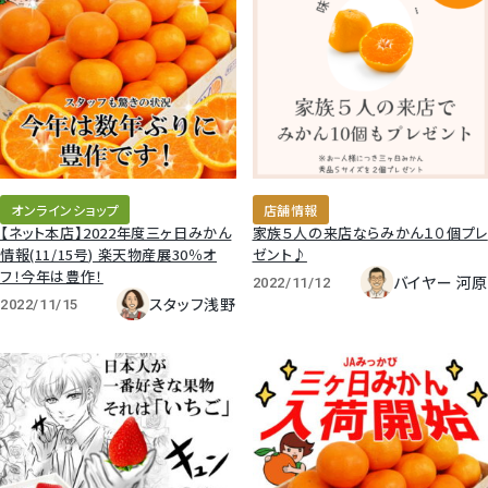
オンラインショップ
店舗情報
【ネット本店】2022年度三ヶ日みかん
家族５人の来店ならみかん１０個プレ
情報(11/15号) 楽天物産展30％オ
ゼント♪
フ！今年は豊作！
バイヤー 河原
2022/11/12
スタッフ浅野
2022/11/15