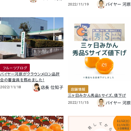
バイヤー 河原
2022/11/19
すいか
マスクメロンと季節のフルーツ詰合せ
お試しフルーツ
フルーツブログ
バイヤー河原がクラウンメロン品評
会の審査員を務めました！
店長 位知子
2022/11/18
店舗情報
三ヶ日みかん秀品Sサイズ、値下げ
バイヤー 河原
2022/11/15