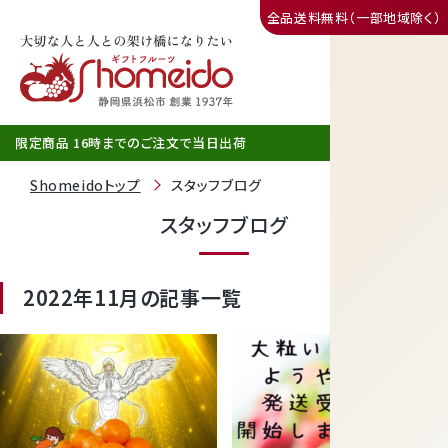
全品送料無料（一部地域除く）
三ヶ日みかん
限定商品 16時までのご注文で当日出荷
Shomeidoトップ
スタッフブログ
スタッフブログ
2022年11月の記事一覧
静岡産クラウンメロン
天使音（あまね）マスクメロン