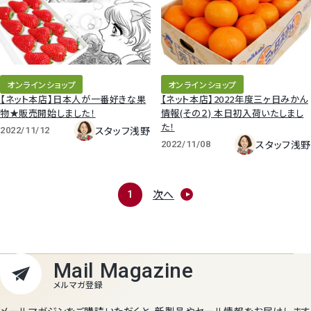
オンラインショップ
オンラインショップ
【ネット本店】日本人が一番好きな果
【ネット本店】2022年度三ヶ日みかん
物★販売開始しました！
情報(その２) 本日初入荷いたしまし
た！
スタッフ浅野
2022/11/12
スタッフ浅野
2022/11/08
次へ
1