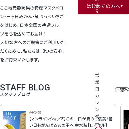
神紅ぶどう
はじめての方へ
番
ここ地元静岡県の特産マスクメロ
号
ナガノパープル
ン・三ヶ日みかん・紅ほっぺいちご
を
タ
をはじめ、日本全国の特選フルー
ッ
1房からOK！ぶどう狩り
ツを心を込めてお届け！
プ
し
大切な方へのご贈答にご利用いた
て
宮崎産パパイヤ
だくために、私たちは「3つの安心」
く
だ
をお約束いたします。
さ
すいか
い
営
マスクメロンと季節のフルーツ詰合せ
業
STAFF BLOG
日
一覧へ
スタッフブログ
お試しフルーツ
カ
レ
ン
#幸水梨
ダ
【オンラインショップ】この一口が夏のご褒美！暑
ー
い日もがんばるあの子へ 幸水梨【ロイヤル】