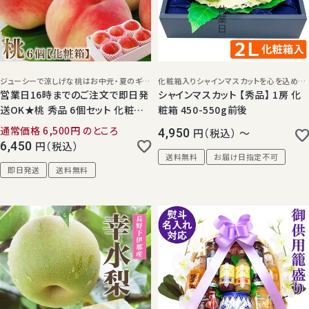
休
業
日
ジューシーで涼しげな桃はお中元・夏のギフトにぴったり！
化粧箱入りシャインマスカットを心を込めてお届けいたします。
営業日16時までのご注文で即日発
シャインマスカット 【秀品】 1房 化
送OK★桃 秀品 6個セット 化粧箱
粧箱 450-550g前後
入り 国産
通常価格
6,500
のところ
4,950
税込
〜
6,450
税込
送料無料
お届け日指定不可
即日発送
送料無料