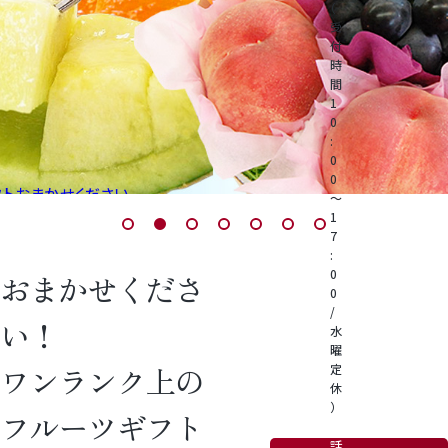
を
バ
を
バ
を
（
受
込
イ
込
イ
込
付
桃
時
め
ス
ヤ
め
ス
ヤ
め
ス
間
1
た
タ
ー
た
タ
ー
た
タ
大糖領桃
0
:
ラ
ッ
の
ラ
ッ
の
ラ
ッ
0
温室みかん(ハウスみかん)
0
ロイヤル】
ッ
フ
確
ッ
フ
確
ッ
フ
～
1
梨
ピ
の
か
ピ
の
か
ピ
の
7
:
ン
丁
な
ン
丁
な
ン
丁
0
おまかせくださ
幸水梨ロイヤル
0
グ
寧
品
グ
寧
品
グ
寧
/
い！
水
シャインマスカット
・
な
質
・
な
質
・
な
曜
ワンランク上の
定
梱
対
管
梱
対
管
梱
対
休
クイーンルージュ
）
フルーツギフト
包
応
理
包
応
理
包
応
電
話