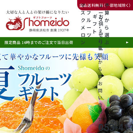
マ
ュ
予
全品送料無料（一部地域除く）
ス
フ
ー
算
ギ
お
ク
ル
ス
か
フ
供
メ
ー
・
ら
ト
え
三ヶ日みかん
ロ
ツ
ゼ
選
お
ン
リ
ぶ
限定商品 16時までのご注文で当日出荷
電
ー
話
か
ら
の
静岡産クラウンメロン
お
ま
ま
ま
問
天使音（あまね）マスクメロン
い
ご
ご
ご
合
クラウンメロンゼリー
こ
専
こ
専
こ
わ
せ
ろ
属
ろ
属
ろ
053-41
call