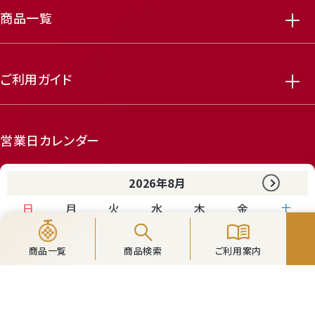
商品一覧
ご利用ガイド
営業日カレンダー
2026年8月
日
月
火
水
木
金
土
search
menu_book
1
商品一覧
商品検索
ご利用案内
2
3
4
5
6
7
8
9
10
11
12
13
14
15