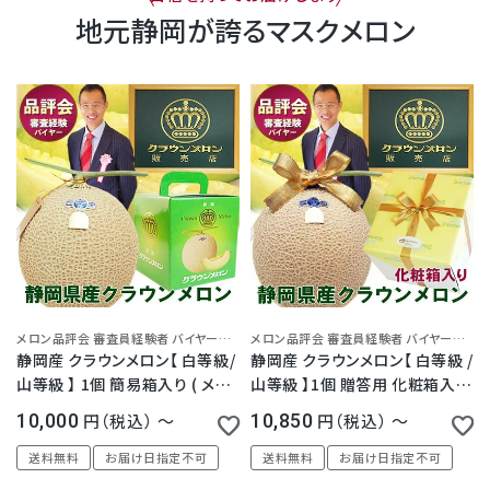
地元静岡が誇るマスクメロン
メロン品評会 審査員経験者 バイヤーが選ぶ ブランドメロン！地元の高級フルーツ店からお届けします
メロン品評会 審査員経験者 バイヤーが選ぶ ブランドメロン！地元の高級フルーツ店からお届けします
静岡産 クラウンメロン【 白等級/
静岡産 クラウンメロン【 白等級 /
山等級 】 1個 簡易箱入り ( メロ
山等級 】1個 贈答用 化粧箱入り
ン専用箱 ) 大玉サイズ 1.45kg
大玉サイズ 1.45kg前後 フルー
10,000
税込
〜
10,850
税込
〜
前後フルーツ 果物 ギフト マスク
ツ 果物 ギフト マスクメロン メロ
メロン メロン 無料メッセージカ
ン 無料メッセージカード グルメ
送料無料
お届け日指定不可
送料無料
お届け日指定不可
ード グルメ 高級 バレンタイン ホ
高級 お彼岸 ホワイトデー 内祝