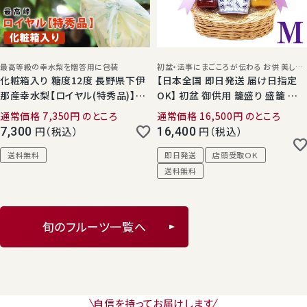
最高等級の幸水梨を贈答用に包装
初盆・法事にまごころが伝わる お供 美しい造花付き籠盛
化粧箱入り 糖度12度 長野県下伊
【日本全国 即日発送 届け日指定
那産幸水梨【ロイヤル(特秀品)】6
OK】 初盆 御供用 籠盛り 盛籠 Ｍサ
個（合計2キロ以上）
イズ お供 盛り合わせ 迅速対応 丁
通常価格
7,350
のところ
通常価格
16,500
のところ
寧 かごもり 新盆 お盆 法事 命日
7,300
税込
16,400
税込
一周忌 3回忌 7回忌 49日 四十九
日 法要 フルーツゼリー ジャム ジ
送料無料
即日発送
店頭受取ＯＫ
ュース 菓子 加工品 日持ち 送料無
送料無料
料 指定日 Shomeidoオリジナル
静岡 大分【店頭受取対象商品】
旬のフルーツ一覧へ
自信を持ってお届けします