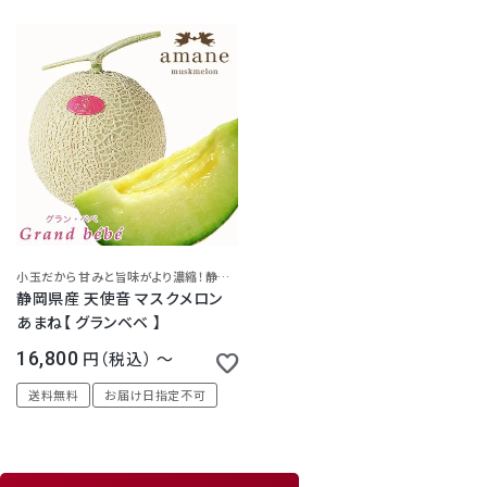
ワイトデー 内祝 お祝 お礼 誕生
お祝 お礼 誕生日 お見舞 法事
日 お見舞 法事 法要 お供 志 お
法要 お供 志 お返し
返し
小玉だから甘みと旨味がより濃縮！
静岡県浜松市よりお届けいたします。
静岡県産 天使音 マスクメロン
あまね【 グランベベ 】
16,800
税込
〜
送料無料
お届け日指定不可