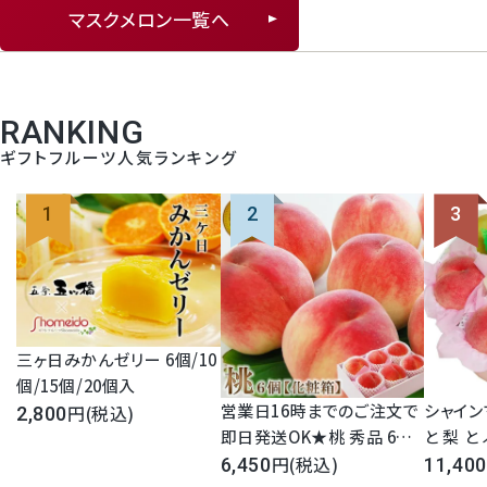
マスクメロン一覧へ
RANKING
ギフトフルーツ人気ランキング
三ヶ日みかんゼリー 6個/10
個/15個/20個入
営業日16時までのご注文で
シャイン
(税込)
2,800
即日発送OK★桃 秀品 6個
と 梨 と
セット 化粧箱入り 国産
(税込)
ENT
6,450
11,400