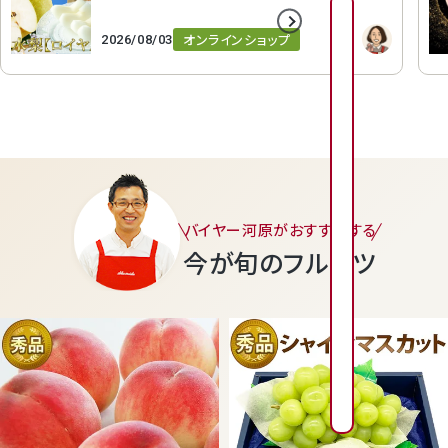
2026年8月
2026年9月
オンラインショップ
2026/08/03
日
日
月
月
火
火
水
水
木
木
金
金
1
2
3
4
2
3
4
5
6
1
7
1
6
7
8
9
0
1
1
1
1
1
1
9
1
0
1
1
1
2
1
3
1
4
1
3
4
5
6
7
8
バイヤー河原がおすすめする
1
1
1
1
2
2
今が旬のフルーツ
6
2
7
2
8
2
9
2
0
2
1
2
0
1
2
3
4
5
2
2
2
2
2
2
3
2
4
2
5
2
6
3
7
8
7
8
9
0
3
3
0
1