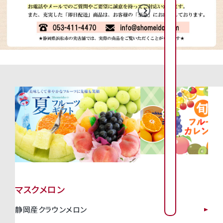
2026年8月
2026年9月
日
日
月
月
火
火
水
水
木
木
金
金
1
2
3
4
2
3
4
5
6
1
7
1
6
7
8
9
0
1
1
1
1
1
1
9
1
0
1
1
1
2
1
3
1
4
1
3
4
5
6
7
8
1
1
1
1
2
2
6
2
7
2
8
2
9
2
0
2
1
2
0
1
2
3
4
5
2
2
2
2
2
2
3
2
4
2
5
2
6
3
7
8
7
8
9
0
3
3
マスクメロン
0
1
静岡産クラウンメロン