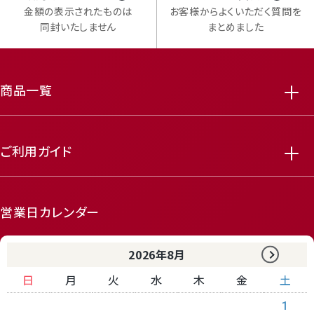
金額の表示されたものは
お客様からよくいただく質問を
同封いたしません
まとめました
商品一覧
ご利用ガイド
featured_seasonal_and_gifts
delivery_truck_speed
営業日カレンダー
2026年8月
日
月
火
水
木
金
土
1