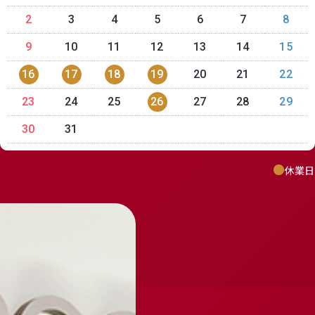
receipt_long
contact_support
2
3
4
5
6
7
8
9
10
11
12
13
14
15
16
17
18
19
20
21
22
23
24
25
26
27
28
29
30
31
休業日