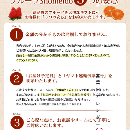
神紅ぶどう
番
号
ナガノパープル
を
タ
ッ
1房からOK！ぶどう狩り
プ
し
て
宮崎産パパイヤ
く
だ
さ
すいか
い
営
マスクメロンと季節のフルーツ詰合せ
業
日
お試しフルーツ
カ
レ
ン
ダ
ー