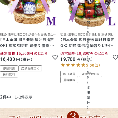
（
受
付
桃
時
間
1
大糖領桃
0
初盆・法事にまごころが伝わる お供 美しい造花付き籠盛
初盆・法事にまごころが伝わる お供 美しい造花付き籠盛
:
【日本全国 即日発送 届け日指定
【日本全国 即日発送 届け日指定
0
OK】 初盆 御供用 籠盛り 盛籠 Ｍサ
OK】 初盆 御供用 籠盛り Lサイズ
温室みかん(ハウスみかん)
0
イズ お供 盛り合わせ 迅速対応 丁
お供 盛り合わせ 迅速対応 丁寧 か
～
通常価格
16,500
のところ
通常価格
19,800
のところ
寧 かごもり 新盆 お盆 法事 命日
ごもり 新盆 お盆 法事 命日 一周忌
1
16,400
税込
19,700
税込
梨
7
一周忌 3回忌 7回忌 49日 四十九
3回忌 7回忌 49日 四十九日 法要
:
日 法要 フルーツゼリー ジャム ジ
フルーツゼリー ジャム ジュース 菓
即日発送
店頭受取ＯＫ
0
即日発送
店頭受取ＯＫ
ュース 菓子 加工品 日持ち 送料無
子 加工品 日持ち 送料無料 指定日
幸水梨ロイヤル
送料無料
0
料 指定日 Shomeidoオリジナル
Shomeidoオリジナル 静岡 大分
送料無料
/
5.00
（
1
）
静岡 大分【店頭受取対象商品】
【店頭受取対象商品】
水
シャインマスカット
曜
2
件中
1
-
2
件表示
定
休
クイーンルージュ
）
電
話