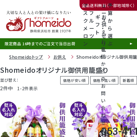
マ
ュ
予
全品送料無料（一部地域除く）
ス
フ
ー
算
ギ
お
ク
ル
ス
か
フ
供
メ
ー
・
ら
ト
え
三ヶ日みかん
ロ
ツ
ゼ
選
お
ン
リ
ぶ
限定商品 16時までのご注文で当日出荷
電
ー
話
Shomeidoトップ
お供え
Shomeidoオリジナル御供用
か
Shomeidoオリジナル御供用籠盛り
ら
の
静岡産クラウンメロン
並び替え
価格が安い順
価格が高い順
新着順
お
2
件中
1
-
2
件表示
問
天使音（あまね）マスクメロン
い
合
クラウンメロンゼリー
わ
せ
053-41
call