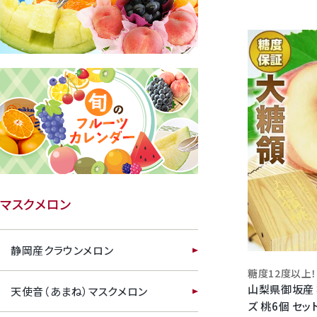
クラウンメロンゼリー
桃
マスクメロン
大糖領桃
静岡産クラウンメロン
温室みかん(ハウスみかん)
山梨県御坂産 
天使音（あまね）マスクメロン
梨
ズ 桃6個 セッ