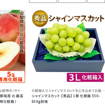
一足遅れて入荷がはじまる希少な超特大！サイズもインパクト大！ここぞという贈り物に糖度12度以上に選果されたはずれのない大糖領桃をお楽しみいただけます！
化粧箱入りシャインマスカットを心を込めてお届けいたします。
御坂産 の 最高
シャインマスカット 【秀品】 1房 化粧箱 550-
専用化粧箱 ）
650g前後