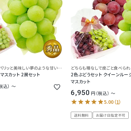
種無しで皮ごとパリッと美味しい夢のような甘いぶどう！
ンマスカット 2房セット
2色ぶどうセット クイーンルージ
マスカット
税込
〜
6,950
税込
〜
5.00
（
1
）
送料無料
お届け日指定不可