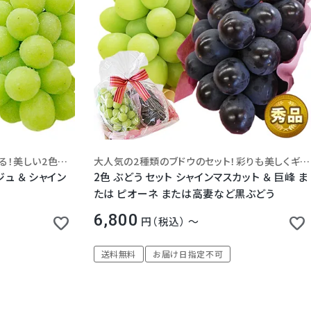
どちらも種なしで皮ごと食べられる！美しい2色のぶどうをクール宅急便で大切にお届けします。
大人気の2種類のブドウのセット！彩りも美しくギフトに最適！
ュ ＆ シャイン
2色 ぶどう セット シャインマスカット ＆ 巨峰 ま
たは ピオーネ または高妻など黒ぶどう
6,800
税込
〜
送料無料
お届け日指定不可