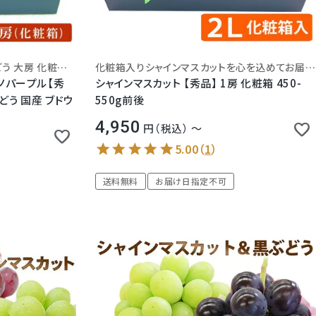
種無し皮ごと食べられる人気ぶどう 大房 化粧箱入り
化粧箱入りシャインマスカットを心を込めてお届けいたします。
ノパープル【秀
シャインマスカット 【秀品】 1房 化粧箱 450-
り) 種なし ぶどう 国産 ブドウ
550g前後
4,950
税込
〜
5.00
（
1
）
送料無料
お届け日指定不可