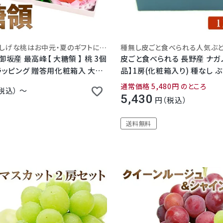
ジューシーで涼しげな桃はお中元・夏のギフトにぴったり！
御坂産 最高峰【 大糖領 】 桃 3個
皮ごと食べられる 長野産 ナガ
 ラッピング 贈答用化粧箱入 大玉
品】1房(化粧箱入
通常価格
5,480
のところ
税込
〜
5,430
税込
送料無料