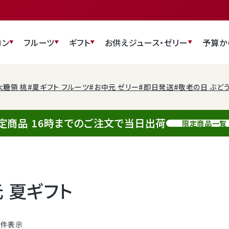
ロン
フルーツ
ギフト
お供え
ジュース・ゼリー
予算か
大糖領 桃
#夏ギフト フルーツ
#お中元 ゼリー
#即日発送
#敬老の日 ぶど
定商品 16時までのご注文で当日出荷
限定商品一覧
 夏ギフト
7
件表示