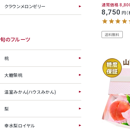
通常価格
8,80
クラウンメロンゼリー
8,750
幸水梨ロイヤル
シャインマスカット
送料無料
旬のフルーツ
クイーンルージュ
桃
神紅ぶどう
大糖領桃
ナガノパープル
温室みかん(ハウスみかん)
1房からOK！ぶどう狩り
梨
宮崎産パパイヤ
幸水梨ロイヤル