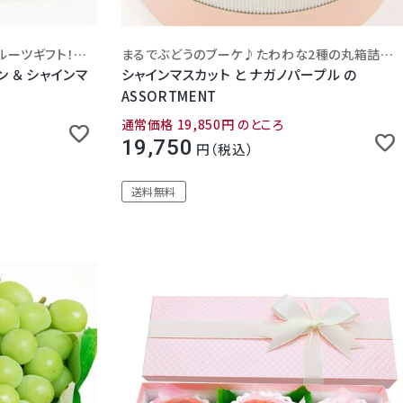
クラウンメロンとぶどうの豪華フルーツギフト！静岡県浜松市の老舗高級フルーツ店から、高品質の品をしっかり検品、心を込めて丁寧にお届けします。大切なギフトにご利用ください。
まるでぶどうのブーケ♪たわわな2種の丸箱詰合せ
ンマ
シャインマスカット と ナガノパープル の
ASSORTMENT
通常価格
19,850
のところ
19,750
税込
送料無料