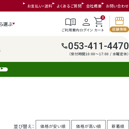
お支払い・送料
よくあるご質問
会社概要
お問い合わせ
storefront
menu_book
person
shopping_cart
0
ら選ぶ
店舗情報
ご利用案内
ログイン
カート
053-411-4470
call
う
（受付時間10:00～17:00 / 水曜定休）
並び替え
価格が安い順
価格が高い順
新着順