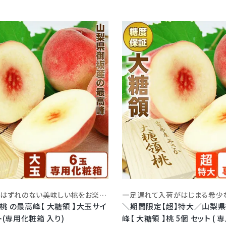
糖度12度以上！はずれのない美味しい桃をお楽しみいただけます！かっこいい化粧箱はギフトにも最適
桃 の最高峰【 大糖領 】大玉サイ
＼期間限定【超】特大／山梨県
ト(専用化粧箱 入り)
峰【 大糖領 】桃 5個 セット ( 