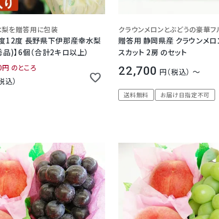
水梨を贈答用に包装
度12度 長野県下伊那産幸水梨
贈答用 静岡県産 クラウンメロン ＆ シャイ
秀品)】6個（合計2キロ以上）
スカット 2房 のセット
0
のところ
22,700
税込
〜
税込
送料無料
お届け日指定不可