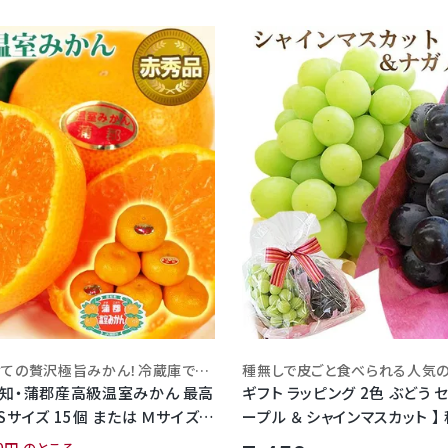
春から夏にかけての贅沢極旨みかん！冷蔵庫で冷やしてから食べると甘さが際立ち最高！
愛知・蒲郡産高級温室みかん 最高
ギフト ラッピング 2色 ぶどう 
Sサイズ 15個 または Ｍサイズ
ープル ＆ シャインマスカット 】
kg)化粧箱入り