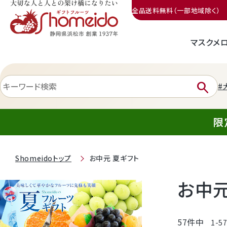
全品送料無料（一部地域除く）
マスクメ
三ヶ日みかん
search
#
限
Shomeidoトップ
お中元 夏ギフト
静岡産クラウンメロン
お中元
天使音（あまね）マスクメロン
57
件中
1
-
5