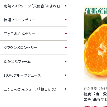
完熟マスクメロン「天使音(あまね)」
特選フルーツゼリー
三ヶ日みかんゼリー
クラウンメロンゼリー
たかはたファーム
100%フルーツジュース
三ヶ日みかんジュース『極しぼり』
糖度12度 
等級【赤秀品】
12個 (約1.1