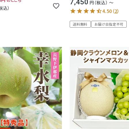
0
のところ
7,450
税込
〜
税込
4.50
（
2
）
送料無料
お届け日指定不可