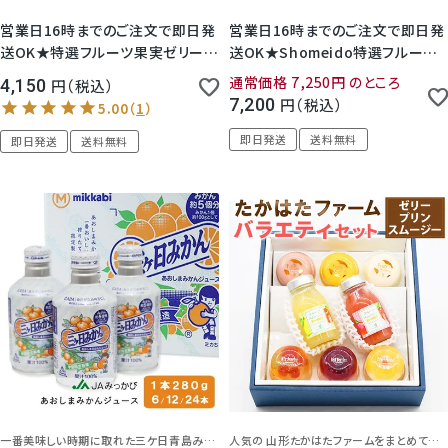
営業日16時までのご注文で即日発
営業日16時までのご注文で即日発
送OK★特選フルーツ果実ゼリー4
送OK★Shomeido特選フルーツ
個セット( 化粧箱入り ) ゼリー詰め
果実ゼリー8個セット( 化粧箱入り
通常価格
7,250
のところ
4,150
税込
合わせ 内祝 御礼 御祝 お見舞 かご
) ゼリー詰め合わせ 内祝 御礼 御
7,200
税込
盛り お供え 御供 法事 法要 彼岸
祝 お見舞 かご盛り お供え 御供 法
新盆 初盆お盆１回忌 1周忌 3回忌
事 法要 彼岸 新盆 初盆お盆１回忌
即日発送
送料無料
即日発送
送料無料
7回忌 フルーツゼリー ギフト プレ
1周忌 3回忌 7回忌 フルーツゼリ
ゼント 人気 日持ち 常温保存 迅速
ー ギフト プレゼント 人気 日持ち
対
常温保存 迅速対
一番美味しい時期に取れた三ケ日青島みかんをまるごと使用したジュース♪
人気の 山形たかはたファームをまとめてお試し！フルーツの味わいと華やかさを活かしたデザート詰合せセット。