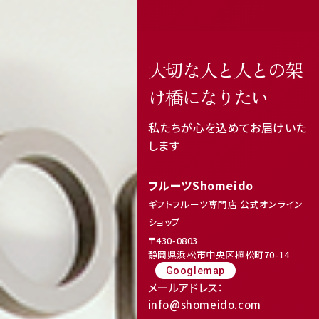
大切な人と人との架
featured_seasonal_and_gifts
delivery_truck_speed
け橋になりたい
私たちが心を込めてお届けいた
します
フルーツShomeido
ギフトフルーツ専門店 公式オンライン
ショップ
〒430-0803
receipt_long
contact_support
静岡県浜松市中央区植松町70-14
Googlemap
メールアドレス：
info@shomeido.com