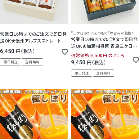
”三ケ日みかんそのもの”の旨みが凝縮！青島みかんの濃厚なjジュースと芳醇で上品、お洒落なクラウンメロンゼリーの詰め合わせ
営業日16時までのご注文で即日発
営業日16時までのご注文で即日発
送OK★信州アルプスストレートフ
送OK★加藤柑橘園 青島三ケ日み
ルーツジュース3本セット 桃 りんご
6,450
税込
かんジュース『極しぼり』 2本 ＆ク
ぶどう 100％ ストレート 長野県産
通常価格
9,500
のところ
ラウンメロンゼリーエスト 化粧箱
信州アルプス 即日発送 宅配 母の
9,450
税込
即日発送
送料無料
入り 敬老の日 ストレート みかん
日 父の日 お中元 お歳暮 御祝 内
100% ジュース 無添加 三ヶ日 高
即日発送
送料無料
祝 誕生日 御礼 お見舞い ご挨拶 日
級 無料メッセージ プレゼント ギフ
持ち 常温保存 お供 法事 法要 お彼
ト 静岡 浜松 濃厚 お彼岸 お供 法
岸 満中陰志 志 お返し
事 法要 日持ち 16時まで