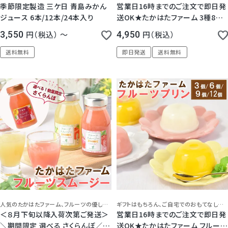
季節限定製造 三ケ日 青島みかん
営業日16時までのご注文で即日発
ジュース 6本/12本/24本入り
送OK★たかはたファーム 3種8個
バラエティセット ゼリー プリン スム
3,550
税込
〜
4,950
税込
ージー プレゼント 高級 御祝 内祝
誕生日 御礼 お見舞 手土産 スイー
送料無料
即日発送
送料無料
5.00
（
1
）
ツ 日持ち 常温 お供 法要 中元 母
の日 父の日 送料無料
人気のたかはたファーム、フルーツの優しい甘さとなめらかさを生かしたフルーツスムージーです。
ギフトはもちろん、ご自宅でのおもてなしデザートにもぴったり！
＜８月下旬以降入荷次第ご発送＞
営業日16時までのご注文で即日発
＼期間限定 選べる さくらんぼ／た
送OK★たかはたファーム フルーツ