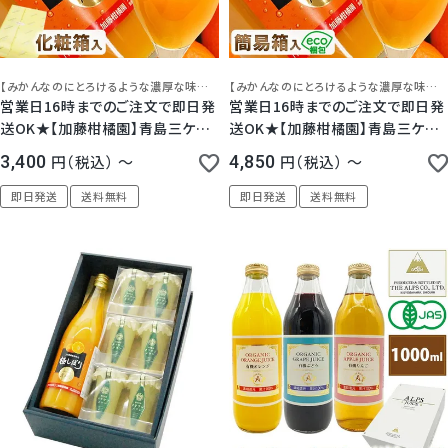
【みかんなのにとろけるような濃厚な味わいが絶品】
【みかんなのにとろけるような濃厚な味わいが絶品】
営業日16時までのご注文で即日発
営業日16時までのご注文で即日発
送OK★【加藤柑橘園】青島三ケ日
送OK★【加藤柑橘園】青島三ケ日
みかんジュース『極しぼり』 1本/2
みかんジュース『極しぼり』 2本/3
3,400
税込
〜
4,850
税込
〜
本/3本化粧箱入り
本/6本セット(簡易梱包)
即日発送
送料無料
即日発送
送料無料