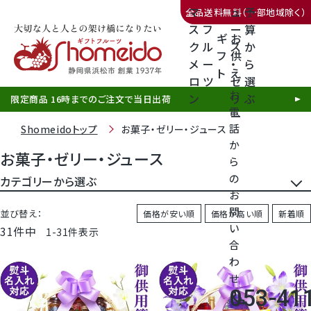
マ
ュ
予
全品送料無料（一部地域除く）
ス
フ
ー
算
ギ
お
ク
ル
ス
か
フ
供
メ
ー
・
ら
ト
え
三ヶ日みかん
ロ
ツ
ゼ
選
お
ン
リ
ぶ
限定商品 16時までのご注文で当日出荷
電
ー
話
Shomeidoトップ
お菓子・ゼリー・ジュース
か
お菓子・ゼリー・ジュース
ら
の
静岡産クラウンメロン
カテゴリーから選ぶ
お
問
フルーツゼリー
並び替え
価格が安い順
価格が高い順
新着順
天使音（あまね）マスクメロン
い
31
件中
1
-
31
件表示
合
ジュース
クラウンメロンゼリー
わ
せ
お菓子
053-41
call