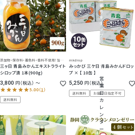
神紅ぶどう
番
号
ナガノパープル
を
タ
ッ
1房からOK！ぶどう狩り
プ
し
て
宮崎産パパイヤ
く
だ
添加物・保存料・着色料・香料不使用！旨みを蓄えた青島みかん
mkdrop
さ
三ヶ日 青島みかんエキストラライト
みっかび 三ケ日 青島みかんドロッ
すいか
い
シロップ漬 1本(900g)
プ × 【 10缶 】
営
3,800
税込
〜
5,250
税込
マスクメロンと季節のフルーツ詰合せ
業
日
送料無料
お届け日指定不可
お試しフルーツ
カ
送料無料
レ
ン
ダ
ー
5.00
（
1
）