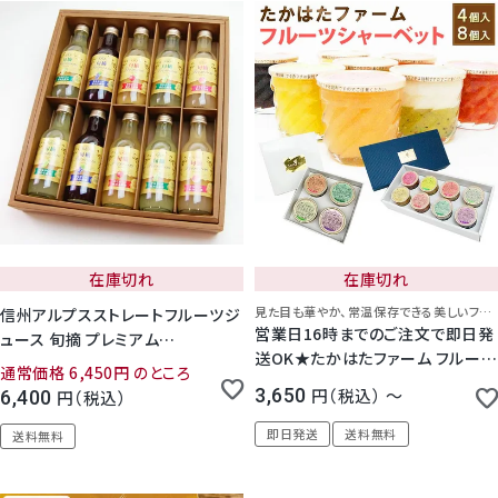
在庫切れ
在庫切れ
見た目も華やか、常温保存できる美しいフルーツシャーベット
信州アルプスストレートフルーツジ
営業日16時までのご注文で即日発
ュース 旬摘 プレミアム
送OK★たかはたファーム フルーツ
200ml×10本セット
通常価格
6,450
のところ
シャーベット 4個 / 8個
3,650
税込
〜
6,400
税込
即日発送
送料無料
送料無料