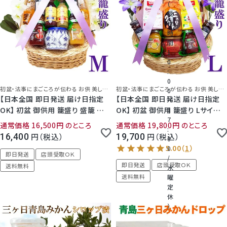
クラウンメロンゼリー
（
受
付
たかはたファームゼリー・スムージー
桃
時
間
三ヶ日みかんゼリー
1
大糖領桃
0
:
極しぼりとクラウンメロンゼリーの詰め合わせ
0
温室みかん(ハウスみかん)
初盆・法事にまごころが伝わる お供 美しい造花付き籠盛
初盆・法事にまごころが伝わる お供 美しい造花付き籠盛
0
【日本全国 即日発送 届け日指定
果実ゼリー
【日本全国 即日発送 届け日指定
～
OK】 初盆 御供用 籠盛り 盛籠 Ｍサ
OK】 初盆 御供用 籠盛り Lサイズ
1
梨
7
イズ お供 盛り合わせ 迅速対応 丁
お供 盛り合わせ 迅速対応 丁寧 か
JA三ケ日青島みかんジュース
通常価格
16,500
のところ
通常価格
19,800
のところ
:
寧 かごもり 新盆 お盆 法事 命日
ごもり 新盆 お盆 法事 命日 一周忌
16,400
税込
19,700
税込
0
一周忌 3回忌 7回忌 49日 四十九
3回忌 7回忌 49日 四十九日 法要
幸水梨ロイヤル
【加藤柑橘園】青島みかんジュース「極しぼり」
0
日 法要 フルーツゼリー ジャム ジ
フルーツゼリー ジャム ジュース 菓
即日発送
店頭受取ＯＫ
/
即日発送
店頭受取ＯＫ
ュース 菓子 加工品 日持ち 送料無
子 加工品 日持ち 送料無料 指定日
送料無料
水
シャインマスカット
信州アルプスフルーツジュース
料 指定日 Shomeidoオリジナル
Shomeidoオリジナル 静岡 大分
送料無料
曜
定
静岡 大分【店頭受取対象商品】
【店頭受取対象商品】
5.00
（
1
）
三ヶ日みかんポテトチップス
休
クイーンルージュ
）
電
話