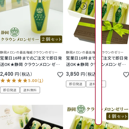
2026年8月
2026年9月
日
日
月
月
火
火
水
水
木
木
金
金
1
2
3
4
2
3
4
5
6
1
7
1
6
7
8
9
0
1
1
1
1
1
1
静岡メロンの最高権威クラウンのゼリー
静岡メロンの最高権威クラウンのゼリー
9
1
0
1
1
1
2
1
3
1
4
1
営業日16時までのご注文で即日発
営業日16時までのご注文で即日発
送OK★静岡 クラウンメロン ゼリ
送OK★静岡 クラウンメロン ゼリ
3
4
5
6
7
8
1
1
1
1
2
2
ー エスト 2個セット (透明パック入
ー ギフト 4個 セット 【 ブラウン 】化
2,400
税込
3,850
税込
り)
粧箱 入り
6
2
7
2
8
2
9
2
0
2
1
2
即日発送
送料無料
0
1
2
3
4
5
2
2
2
2
2
2
即日発送
送料無料
3
2
4
2
5
2
6
3
7
8
7
8
9
0
3
3
0
1