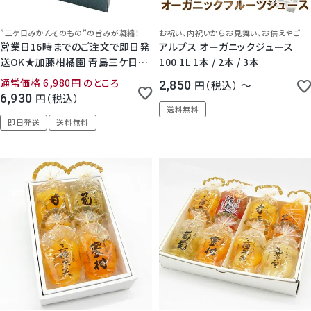
”三ケ日みかんそのもの”の旨みが凝縮！青島みかんの濃厚なjジュースと芳醇で上品、お洒落なクラウンメロンゼリーの詰め合わせ
お祝い、内祝いからお見舞い、お供えやご自宅用まで どんなご用途にも使えます！常温保存＆日持ちがするので、安心してご利用いただけます。
営業日16時までのご注文で即日発
アルプス オーガニックジュース
送OK★加藤柑橘園 青島三ケ日み
100 1L 1本 / 2本 / 3本
かんジュース『極しぼり』 1本 ＆ク
通常価格
6,980
のところ
2,850
税込
〜
ラウンメロンゼリーエスト 化粧箱
6,930
税込
入り 敬老の日 ストレート みかん
送料無料
100% ジュース 無添加 三ヶ日 高
即日発送
送料無料
級 無料メッセージ プレゼント ギフ
ト 静岡 浜松 濃厚 お彼岸 お供 法
事 法要 日持ち 16時まで