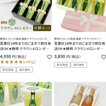
5.00
（
1
）
休
業
日
静岡メロンの最高権威クラウンメロンのゼリー！爽やかな美味しさ！冷たく冷やしてちょっとリッチなデザートに。大切なギフトにも
静岡メロンの最高権威クラウンのゼリー
営業日16時までのご注文で即日発
営業日16時までのご注文で即日発
送OK★静岡 クラウンメロン ゼリ
送OK★静岡 クラウンメロン ゼリ
ー ギフト エスト 6個セット 専用化
ー 4個セット (化粧箱入り) 【ピン
4,950
税込
3,850
税込
粧箱入
ク】
即日発送
送料無料
即日発送
送料無料