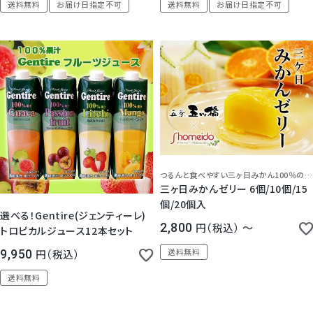
送料無料
お届け日指定不可
送料無料
お届け日指定不可
3.00
（
1
）
つるんと食べやすい三ヶ日みかん100％の一口ゼリー！リニューアルして美味しさ更にアップ！
三ヶ日みかんゼリー 6個/10個/15
個/20個入
選べる！Gentire(ジェンティーレ)
2,800
税込
〜
トロピカルジュース12本セット
送料無料
9,950
税込
送料無料