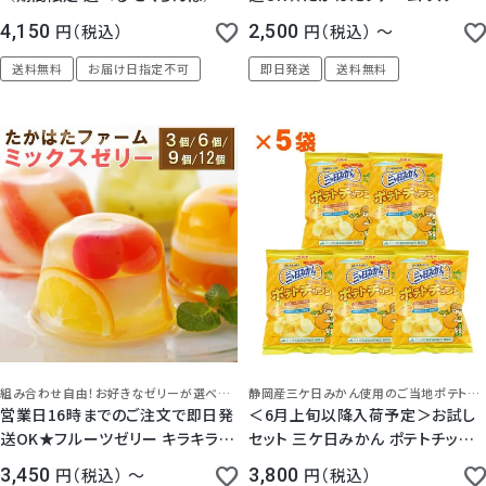
かはたファーム フルーツスムージ
プリン 3個 / 6個 / 9個 / 12個 セッ
4,150
税込
2,500
税込
〜
ー 6本 セット
ト
送料無料
お届け日指定不可
即日発送
送料無料
組み合わせ自由！お好きなゼリーが選べます
静岡産三ケ日みかん使用のご当地ポテトチップス！
営業日16時までのご注文で即日発
＜6月上旬以降入荷予定＞お試し
送OK★フルーツゼリー キラキラ輝
セット 三ケ日みかん ポテトチップ
く たかはたファーム ミックス ゼリ
ス 5袋セット
3,450
税込
〜
3,800
税込
ー 3個 / 6個 / 9個 / 12個 セット