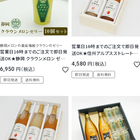
5.00
（
2
）
静岡メロンの最高権威クラウンのゼリー
営業日16時までのご注文で即日発
営業日16時までのご注文で即日発
送OK★信州アルプスストレートフ
送OK★静岡 クラウンメロン ゼリ
ルーツジュース2本セット 桃 りんご
4,580
税込
ー エスト 10個セット (化粧箱入り)
ぶどう 100％ ストレート 長野県産
6,950
税込
信州アルプス 即日発送 宅配 母の
即日発送
送料無料
即日発送
送料無料
日 父の日 お中元 お歳暮 御祝 内
祝 誕生日 御礼 お見舞い ご挨拶 日
持ち 常温保存 お供 法事 法要 お彼
岸 満中陰志 志 お返し