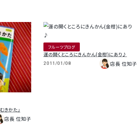
フルーツブログ
運の開くところにきんかん(金柑)にあり♪
店長 位知子
2011/01/08
むきかた」
店長 位知子