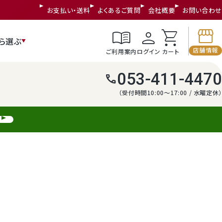
お支払い・送料
よくあるご質問
会社概要
お問い合わせ
storefront
menu_book
person
shopping_cart
ら選ぶ
店舗情報
ご利用案内
ログイン
カート
053-411-4470
call
（受付時間10:00～17:00 / 水曜定休）