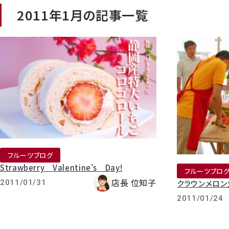
2011年1月の記事一覧
クラウンメロンゼリー
桃
フルーツブログ
大糖領桃
Strawberry Valentine’s Day!
フルーツブロ
店長 位知子
クラウンメロ
2011/01/31
温室みかん(ハウスみかん)
2011/01/24
梨