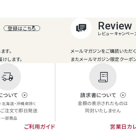
Review
登録はこちら
レビューキャンペー
ます。
メールマガジンをご購読いただく
届けします。
またメールマガジン限定クーポ
delivery_truck_speed
receipt_long
について
請求書について
金額の表示されたものは
※北海道・沖縄県除く
のご注文で即日発送
同封いたしません
※一部商品
ご利用ガイド
営業日カ