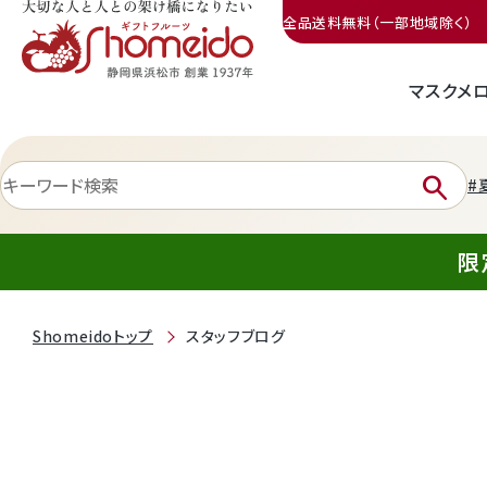
全品送料無料（一部地域除く）
マスクメ
三ヶ日みかん
search
#
限
Shomeidoトップ
スタッフブログ
静岡産クラウンメロン
天使音（あまね）マスクメロン