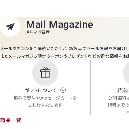
幸水梨ロイヤル
Mail Magazine
シャインマスカット
メルマガ登録
クイーンルージュ
メールマガジンをご購読いただくと、新製品やセール情報をお届けし
またメールマガジン限定クーポンやプレゼントなどお得な情報をお
神紅ぶどう
featured_seasonal_and_gifts
ナガノパープル
ギフトについて
発送
1房からOK！ぶどう狩り
無料で熨斗やメッセージカードを
送料無料
お付けいたします
16時まで
宮崎産パパイヤ
商品一覧