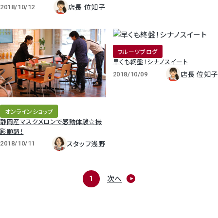
店長 位知子
2018/10/12
フルーツブログ
早くも終盤！シナノスイート
店長 位知子
2018/10/09
オンラインショップ
静岡産マスクメロンで感動体験☆撮
影順調！
スタッフ浅野
2018/10/11
次へ
1