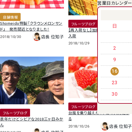
営業日カレンダ
クラウンメロンゼリー
店舗情報
Shomeido特製『クラウンメロンサン
フルーツブログ
日
ド』 発売間近となりました！
【再入荷なし】加藤さんのみかん本日
入荷
店長 位知子
2018/10/30
店長 位知子
2018/10/29
2
9
16
23
桃
30
フルーツブログ
大糖領桃
台風を乗り越えたイチゴの入荷始ま
フルーツブログ
る
表年だけどシビアな2018三ヶ日みか
温室みかん(ハウスみかん)
ん
店長 位知子
2018/10/26