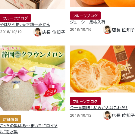
すいか
フルーツブログ
フルーツブログ
ジューシー黒柿入荷
マスクメロンと季節のフルーツ詰合せ
やはり別格、天下糖一みかん
店長 位知子
2018/10/16
店長 位知子
2018/10/19
お試しフルーツ
フルーツブログ
今一番美味しいみかんはこれだ！
店長 位知子
2018/10/12
店舗情報
こっちの梨はあ～まいヨ！“ロイヤ
ル”南水梨