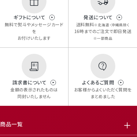
メルマガ登録
ギフトについて
発送について
無料で熨斗やメッセージカード
送料無料
※北海道・沖縄県除く
を
16時までのご注文で即日発送
お付けいたします
※一部商品
Review
レビューキャンペーンのご案内
請求書について
よくあるご質問
featured_seasonal_and_gifts
delivery_truck_speed
金額の表示されたものは
お客様からよくいただく質問を
同封いたしません
まとめました
商品一覧