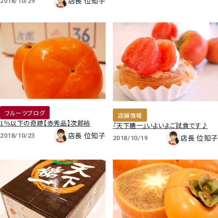
店長 位知子
2018/10/29
梨
幸水梨ロイヤル
シャインマスカット
クイーンルージュ
フルーツブログ
店舗情報
神紅ぶどう
1％以下の奇跡【赤秀品】次郎柿
『天下糖一』いよいよご試食です♪
店長 位知子
2018/10/23
店長 位知子
2018/10/19
ナガノパープル
1房からOK！ぶどう狩り
宮崎産パパイヤ