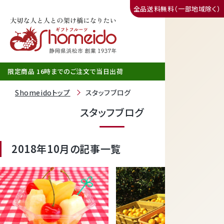
全品送料無料（一部地域除く）
三ヶ日みかん
限定商品 16時までのご注文で当日出荷
Shomeidoトップ
スタッフブログ
スタッフブログ
2018年10月の記事一覧
静岡産クラウンメロン
天使音（あまね）マスクメロン