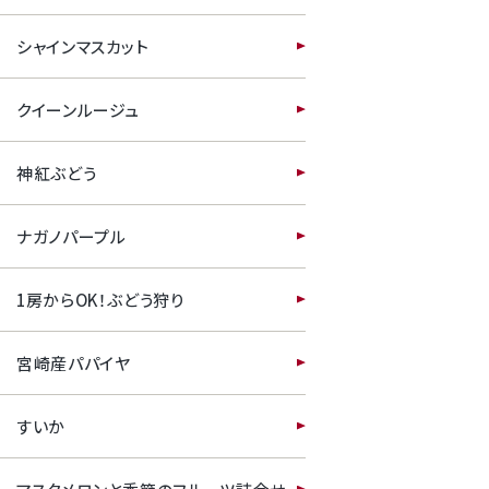
すいか
シャインマスカット
マスクメロンと季節のフルーツ詰合せ
クイーンルージュ
お試しフルーツ
神紅ぶどう
ナガノパープル
1房からOK！ぶどう狩り
宮崎産パパイヤ
すいか