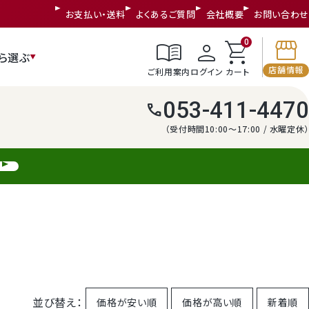
お支払い・送料
よくあるご質問
会社概要
お問い合わせ
storefront
menu_book
person
shopping_cart
0
ら選ぶ
店舗情報
ご利用案内
ログイン
カート
053-411-4470
call
（受付時間10:00～17:00 / 水曜定休）
並び替え
価格が安い順
価格が高い順
新着順