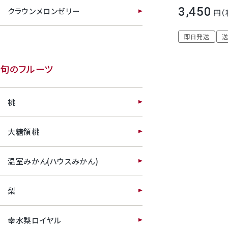
ックス ゼリー 3個
3,450
クラウンメロンゼリー
幸水梨ロイヤル
即日発送
シャインマスカット
旬のフルーツ
クイーンルージュ
桃
神紅ぶどう
大糖領桃
ナガノパープル
温室みかん(ハウスみかん)
1房からOK！ぶどう狩り
梨
宮崎産パパイヤ
幸水梨ロイヤル