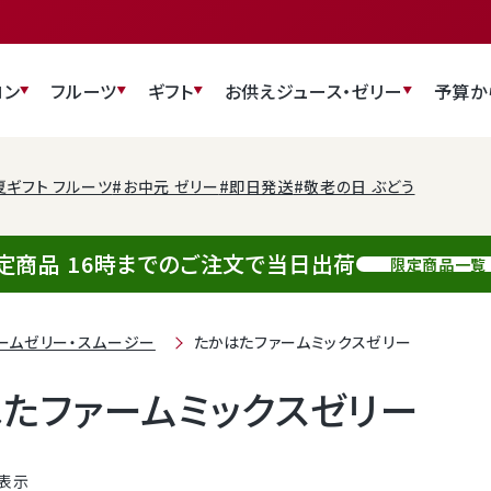
ロン
フルーツ
ギフト
お供え
ジュース・ゼリー
予算か
夏ギフト フルーツ
#お中元 ゼリー
#即日発送
#敬老の日 ぶどう
定商品 16時までのご注文で当日出荷
限定商品一覧
ームゼリー・スムージー
たかはたファームミックスゼリー
たファームミックスゼリー
表示