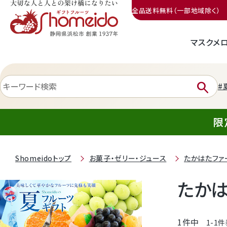
全品送料無料（一部地域除く）
マスクメ
三ヶ日みかん
search
#
限
Shomeidoトップ
お菓子・ゼリー・ジュース
たかはたファ
静岡産クラウンメロン
たかは
天使音（あまね）マスクメロン
1
件中
1
-
1
件