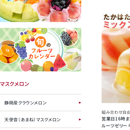
クラウンメロンゼリー
桃
マスクメロン
大糖領桃
静岡産クラウンメロン
温室みかん(ハウスみかん)
組み合わせ自由
営業日16時
天使音（あまね）マスクメロン
梨
ルーツゼリー 