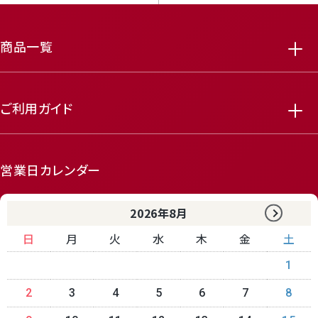
商品一覧
ご利用ガイド
featured_seasonal_and_gifts
delivery_truck_speed
営業日カレンダー
2026年8月
日
月
火
水
木
金
土
1
receipt_long
contact_support
2
3
4
5
6
7
8