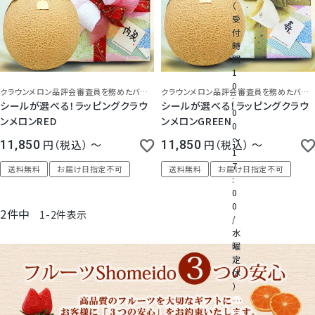
（
受
付
桃
時
間
1
大糖領桃
0
クラウンメロン品評会審査員を務めたバイヤー厳選！食べ頃日記載で安心！
クラウンメロン品評会審査員を務めたバイヤー厳選！食べ頃日記載で安心！
:
シールが選べる！ラッピングクラウ
シールが選べる！ラッピングクラウ
0
ンメロンRED
ンメロンGREEN
温室みかん(ハウスみかん)
0
～
11,850
税込
〜
11,850
税込
〜
1
梨
7
送料無料
お届け日指定不可
送料無料
お届け日指定不可
:
0
幸水梨ロイヤル
0
2
件中
1
-
2
件表示
/
水
シャインマスカット
曜
定
休
クイーンルージュ
）
電
話