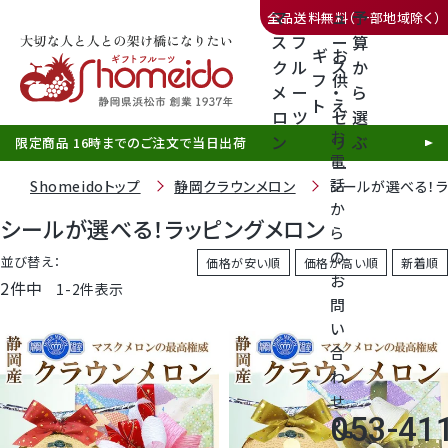
マ
ュ
予
全品送料無料（一部地域除く）
ス
フ
ー
算
ギ
お
ク
ル
ス
か
フ
供
メ
ー
・
ら
ト
え
三ヶ日みかん
ロ
ツ
ゼ
選
お
ン
リ
ぶ
限定商品 16時までのご注文で当日出荷
電
ー
話
Shomeidoトップ
静岡クラウンメロン
シールが選べる！ラ
か
シールが選べる！ラッピングメロン
ら
の
静岡産クラウンメロン
並び替え
価格が安い順
価格が高い順
新着順
お
2
件中
1
-
2
件表示
問
天使音（あまね）マスクメロン
い
合
クラウンメロンゼリー
わ
せ
053-41
call