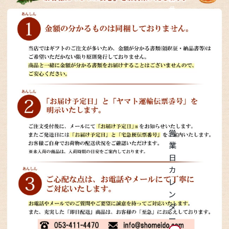
神紅ぶどう
番
号
ナガノパープル
を
タ
ッ
1房からOK！ぶどう狩り
プ
し
て
宮崎産パパイヤ
く
だ
さ
すいか
い
営
マスクメロンと季節のフルーツ詰合せ
業
日
お試しフルーツ
カ
レ
ン
ダ
ー