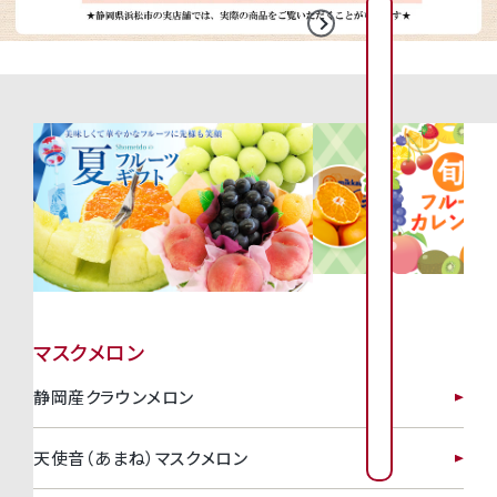
2026年8月
2026年9月
日
日
月
月
火
火
水
水
木
木
金
金
1
2
3
4
2
3
4
5
6
1
7
1
6
7
8
9
0
1
1
1
1
1
1
9
1
0
1
1
1
2
1
3
1
4
1
3
4
5
6
7
8
1
1
1
1
2
2
6
2
7
2
8
2
9
2
0
2
1
2
0
1
2
3
4
5
2
2
2
2
2
2
マスクメロン
3
2
4
2
5
2
6
3
7
8
静岡産クラウンメロン
7
8
9
0
3
3
0
1
天使音（あまね）マスクメロン