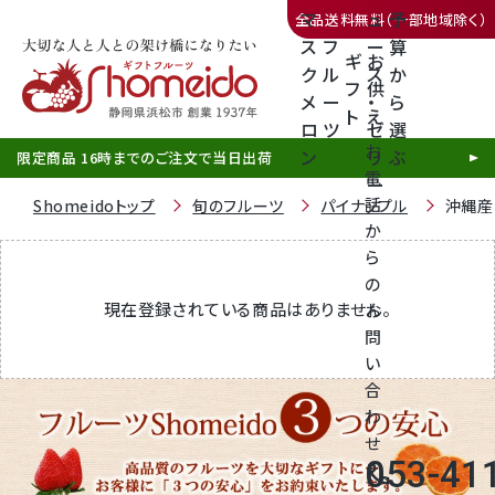
マ
ュ
予
全品送料無料（一部地域除く）
ス
フ
ー
算
ギ
お
ク
ル
ス
か
フ
供
メ
ー
・
ら
ト
え
三ヶ日みかん
ロ
ツ
ゼ
選
お
ン
リ
ぶ
限定商品 16時までのご注文で当日出荷
電
ー
話
Shomeidoトップ
旬のフルーツ
パイナップル
沖縄産
か
ら
の
静岡産クラウンメロン
現在登録されている商品はありません。
お
問
天使音（あまね）マスクメロン
い
合
クラウンメロンゼリー
わ
せ
053-41
call