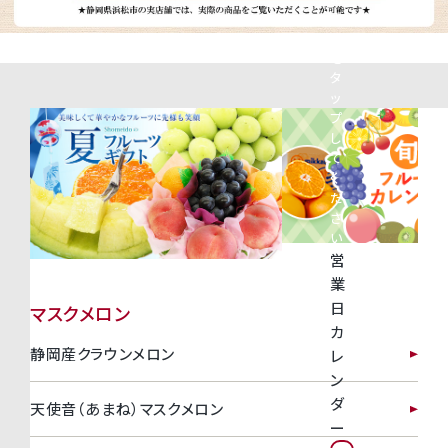
神紅ぶどう
番
号
ナガノパープル
を
タ
ッ
1房からOK！ぶどう狩り
プ
し
て
宮崎産パパイヤ
く
だ
さ
すいか
い
営
マスクメロンと季節のフルーツ詰合せ
業
日
マスクメロン
お試しフルーツ
カ
静岡産クラウンメロン
レ
ン
ダ
天使音（あまね）マスクメロン
ー