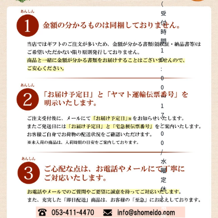
（
受
付
桃
時
間
1
大糖領桃
0
:
0
温室みかん(ハウスみかん)
0
～
1
梨
7
:
0
幸水梨ロイヤル
0
/
水
シャインマスカット
曜
定
休
クイーンルージュ
）
電
話