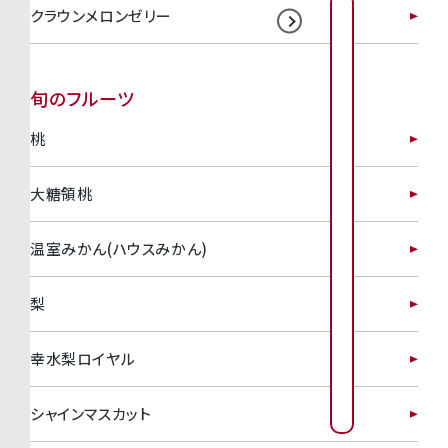
クラウンメロンゼリー
2026年8月
2026年9月
日
日
月
月
火
火
水
水
木
木
金
金
1
2
3
4
旬のフルーツ
2
3
4
5
6
1
7
1
桃
6
7
8
9
0
1
1
1
1
1
1
9
大糖領桃
1
0
1
1
1
2
1
3
1
4
1
3
4
5
6
7
8
1
1
1
1
2
2
温室みかん(ハウスみかん)
6
2
7
2
8
2
9
2
0
2
1
2
0
1
2
3
4
5
梨
2
2
2
2
2
2
3
2
4
2
5
2
6
3
7
8
幸水梨ロイヤル
7
8
9
0
3
3
0
1
シャインマスカット