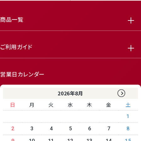
商品一覧
featured_seasonal_and_gifts
delivery_truck_speed
ご利用ガイド
営業日カレンダー
2026年8月
日
月
火
水
木
金
土
receipt_long
contact_support
1
2
3
4
5
6
7
8
9
10
11
12
13
14
15