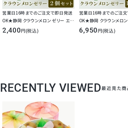
営業日16時までのご注文で即日発送
営業日16時までのご注
OK★静岡 クラウンメロン ゼリー エス
OK★静岡 クラウンメロン
ト 2個セット (透明パック入り)
ト 10個セット (化粧箱入り
2,400
6,950
(税込)
(税込)
RECENTLY VIEWED
最近見た商