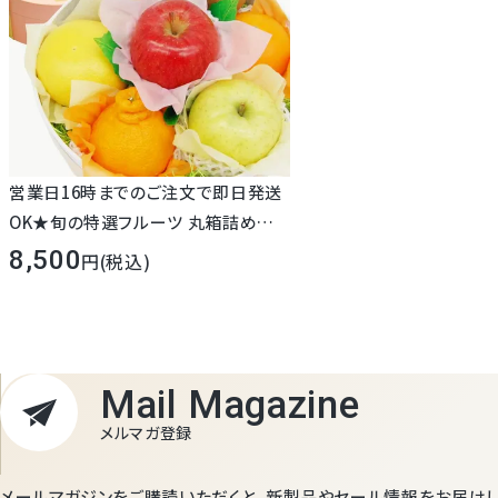
営業日16時までのご注文で即日発送
OK★旬の特選フルーツ 丸箱詰め合
わせ【8,500円】
8,500
(税込)
Mail Magazine
メルマガ登録
メールマガジンをご購読いただくと、新製品やセール情報をお届けし