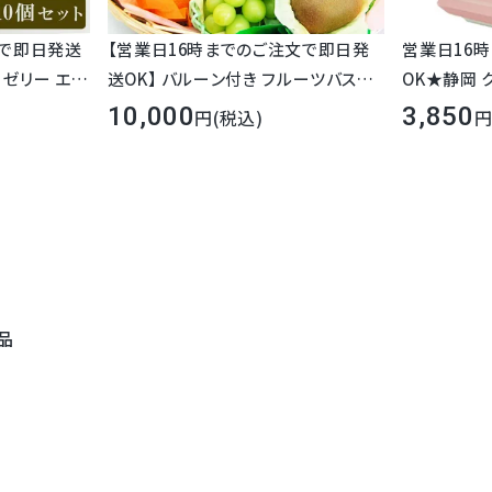
文で即日発送
【営業日16時までのご注文で即日発
営業日16
 ゼリー エス
送OK】 バルーン付き フルーツバスケ
OK★静岡 
)
ット
10,000
3,850
(税込)
品