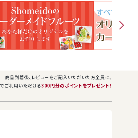
お祝い・内祝い・誕生日お祝い・お見舞い
橘など旬の特選フルーツを彩りよくお詰めいたします。
により4～8種)
てご利用いただけます
商品到着後、レビューをご記入いただいた方全員に、
直径約29cm
でご利用いただける
300円分のポイントをプレゼント！
にフルーツなどをお詰めした後、十字にリボンをおかけします。
を外箱にお入れし万全の梱包でお届けいたします。
をお選びいただけます。
・入荷状況によって、果物の産地や種類が変わる場合がござい