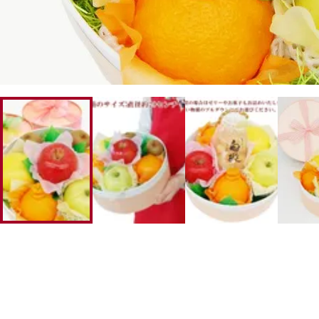
幸水梨ロイヤル
シャインマスカット
クイーンルージュ
神紅ぶどう
ナガノパープル
1房からOK！ぶどう狩り
宮崎産パパイヤ