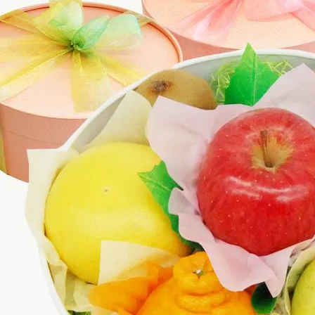
クラウンメロンゼリー
桃
大糖領桃
温室みかん(ハウスみかん)
梨