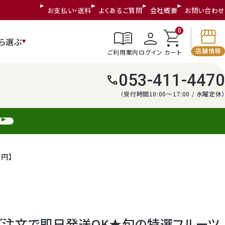
お支払い・送料
よくあるご質問
会社概要
お問い合わせ
storefront
menu_book
person
shopping_cart
0
ら選ぶ
店舗情報
ご利用案内
ログイン
カート
053-411-4470
call
（受付時間10:00～17:00 / 水曜定休）
円】
ご注文で即日発送OK★旬の特選フルーツ