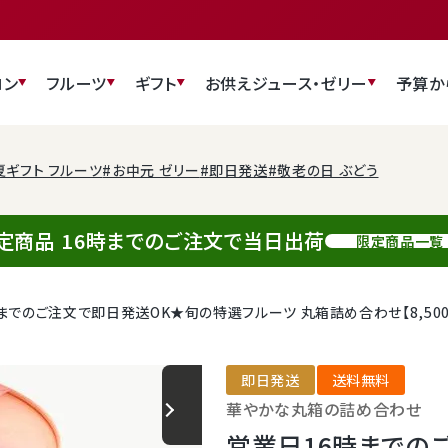
ロン
フルーツ
ギフト
お供え
ジュース・ゼリー
予算か
夏ギフト フルーツ
#お中元 ゼリー
#即日発送
#敬老の日 ぶどう
定商品 16時までのご注文で当日出荷
限定商品一覧
までのご注文で即日発送OK★旬の特選フルーツ 丸箱詰め合わせ【8,500
即日発送
送料無料
華やかな丸箱の詰め合わせ
営業日16時までの