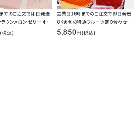
時までのご注文で即日発送
営業日16時までのご注文で即日発送
クラウンメロン ゼリー 4個
OK★旬の特選フルーツ盛り合わせセ
セット (化粧箱入り) 【ピンク】
ット【 5,850円 】 即日発送 宅配 お供
5,850
(税込)
(税込)
え 果物 詰め合わせ 盛り合わせ 内祝
い 御祝い お誕生日 お見舞い 御礼 お
供え 法事 法要