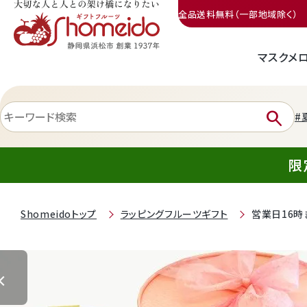
全品送料無料（一部地域除く）
マスクメ
三ヶ日みかん
search
#
限
Shomeidoトップ
ラッピングフルーツギフト
営業日16時
静岡産クラウンメロン
天使音（あまね）マスクメロン