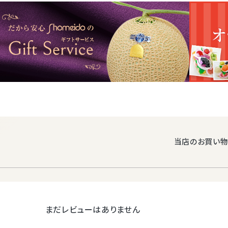
お彼岸・お供え・お礼・法事・
りんごや柑
商品内容
(時期や種類
発送時期
一年を通し
配送温度帯
梱包サイズ
100サイズ
梱包
箱の大きさ：
当店のお買い物
丸い化粧箱
ラッピングに
さらにそれ
関して
★箱・リボン
フルーツの
ご発送時期
まだレビューはありません
産地に関して
ます。