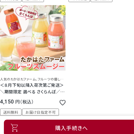
人気のたかはたファーム、フルーツの優しい甘さとなめらかさを生かしたフルーツスムージーです。
＜８月下旬以降入荷次第ご発送＞
＼期間限定 選べる さくらんぼ／た
かはたファーム フルーツスムージ
4,150
税込
ー 6本 セット
送料無料
お届け日指定不可
購入手続きへ