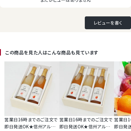
レビューを書く
この商品を見た人はこんな商品も見ています
営業日16時までのご注文で
営業日16時までのご注文で
営業日1
即日発送OK★信州アルプ
即日発送OK★信州アルプ
即日発