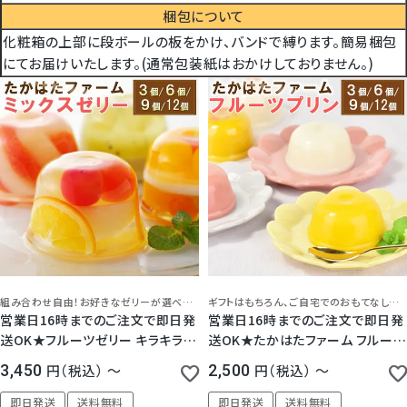
梱包について
化粧箱の上部に段ボールの板をかけ、バンドで縛ります。簡易梱包
にてお届けいたします。(通常包装紙はおかけしておりません。)
組み合わせ自由！お好きなゼリーが選べます
ギフトはもちろん、ご自宅でのおもてなしデザートにもぴったり！
営業日16時までのご注文で即日発
営業日16時までのご注文で即日発
送OK★フルーツゼリー キラキラ輝
送OK★たかはたファーム フルーツ
く たかはたファーム ミックス ゼリ
プリン 3個 / 6個 / 9個 / 12個 セッ
3,450
税込
〜
2,500
税込
〜
ー 3個 / 6個 / 9個 / 12個 セット
ト
即日発送
送料無料
即日発送
送料無料