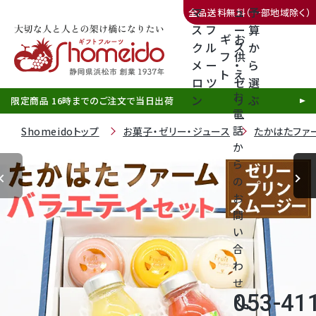
マ
ュ
予
全品送料無料（一部地域除く）
ス
フ
ー
算
ギ
お
ク
ル
ス
か
フ
供
メ
ー
・
ら
ト
え
三ヶ日みかん
ロ
ツ
ゼ
選
お
ン
リ
ぶ
限定商品 16時までのご注文で当日出荷
電
ー
話
Shomeidoトップ
お菓子・ゼリー・ジュース
たかはたファ
か
ら
の
静岡産クラウンメロン
お
問
天使音（あまね）マスクメロン
い
合
クラウンメロンゼリー
わ
せ
053-41
call