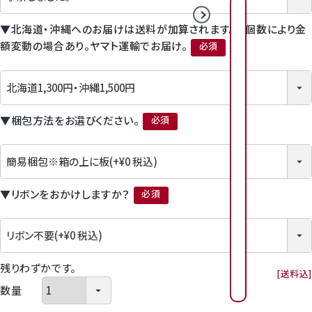
2026年8月
2026年9月
▼北海道・沖縄へのお届けは送料が加算されます。※個数により金
日
日
月
月
火
火
水
水
木
木
金
金
額変動の場合あり。ヤマト運輸でお届け。
(必須)
1
2
3
4
2
3
4
5
6
1
7
1
6
7
8
9
0
1
▼梱包方法をお選びください。
1
1
1
1
1
9
(必須)
1
0
1
1
1
2
1
3
1
4
1
3
4
5
6
7
8
1
1
1
1
2
2
6
2
7
2
8
2
9
2
0
2
1
2
▼リボンをおかけしますか？
0
1
2
3
4
5
(必須)
2
2
2
2
2
2
3
2
4
2
5
2
6
3
7
8
7
8
9
0
3
3
残りわずかです。
送料込
0
1