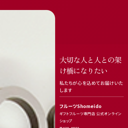
大切な人と人との架
け橋になりたい
私たちが心を込めてお届けいた
featured_seasonal_and_gifts
delivery_truck_speed
します
フルーツShomeido
ギフトフルーツ専門店 公式オンライン
ショップ