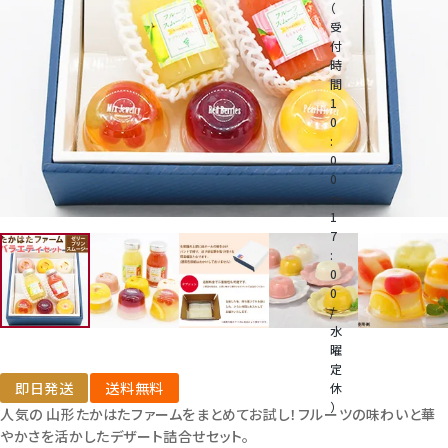
（
受
付
桃
時
間
1
大糖領桃
0
:
0
温室みかん(ハウスみかん)
0
～
1
梨
7
:
0
幸水梨ロイヤル
0
/
水
シャインマスカット
曜
定
即日発送
送料無料
休
クイーンルージュ
）
人気の 山形たかはたファームをまとめてお試し！フルーツの味わいと華
電
やかさを活かしたデザート詰合せセット。
話