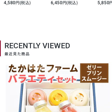
スストレートフルーツジュー
(税込)
スストレートフルーツジュー
(税込)
ルーツ盛
4,580
6,450
5,850
ス2本セット 桃 りんご ぶどう
ス3本セット 桃 りんご ぶどう
850円 
100％ ストレート 長野県産
100％ ストレート 長野県産
供え 果
信州アルプス 即日発送 宅
信州アルプス 即日発送 宅
合わせ 
配 母の日 父の日 お中元 お
配 母の日 父の日 お中元 お
生日 お
歳暮 御祝 内祝 誕生日 御礼
歳暮 御祝 内祝 誕生日 御礼
法事 法
お見舞い ご挨拶 日持ち 常
お見舞い ご挨拶 日持ち 常
RECENTLY VIEWED
温保存 お供 法事 法要 お彼
温保存 お供 法事 法要 お彼
岸 満中陰志 志 お返し
岸 満中陰志 志 お返し
最近見た商品