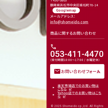
〒430-0803
静岡県浜松市中央区植松町70-14
Googlemap
メールアドレス：
receipt_long
contact_support
info@shomeido.com
Mail Magazine
商品に関するお問い合わせ
メルマガ登録
call
053-411-4470
（受付時間10:00～17:00 / 水曜定休）
mail
お問い合わせフォーム
Review
楽天市場店でのお買い物は
こちら
レビューキャンペーンのご案内
Yahoo店でのお買い物はこち
ら
© 2025 Shomeido cp.,Ltd. All Rights