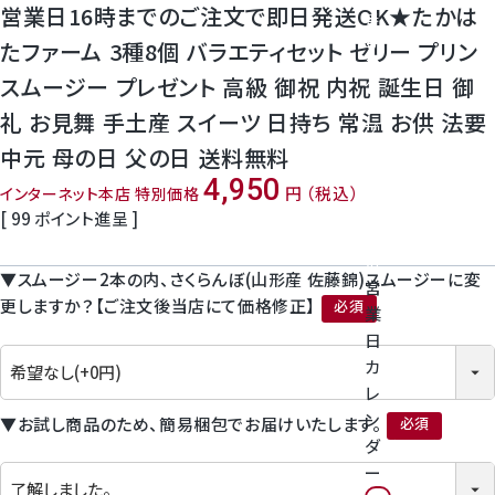
神紅ぶどう
営業日16時までのご注文で即日発送OK★たかは
番
号
たファーム 3種8個 バラエティセット ゼリー プリン
ナガノパープル
を
スムージー プレゼント 高級 御祝 内祝 誕生日 御
タ
ッ
礼 お見舞 手土産 スイーツ 日持ち 常温 お供 法要
1房からOK！ぶどう狩り
プ
し
中元 母の日 父の日 送料無料
て
宮崎産パパイヤ
4,950
税込
インターネット本店 特別価格
く
[
99
ポイント進呈 ]
だ
さ
すいか
い
▼スムージー2本の内、さくらんぼ(山形産 佐藤錦)スムージーに変
営
マスクメロンと季節のフルーツ詰合せ
更しますか？【ご注文後当店にて価格修正】
業
(必須)
日
お試しフルーツ
カ
レ
ン
▼お試し商品のため、簡易梱包でお届けいたします。
ダ
(必須)
ー