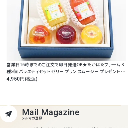
営業日16時までのご注文で即日発送OK★たかはたファーム 3
種8個 バラエティセット ゼリー プリン スムージー プレゼント 高
級 御祝 内祝 誕生日 御礼 お見舞 手土産 スイーツ 日持ち 常温
(税込)
4,950
お供 法要 中元 母の日 父の日 送料無料