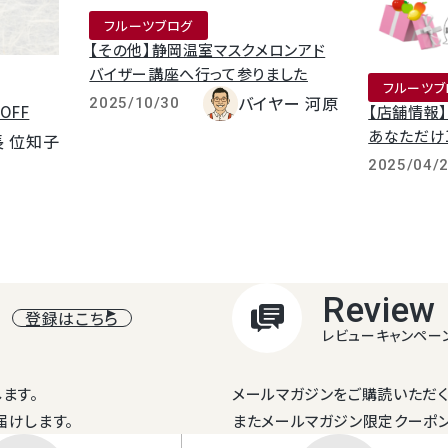
フルーツブログ
【その他】静岡温室マスクメロンアド
バイザー講座へ行って参りました
フルーツブ
バイヤー 河原
2025/10/30
OFF
【店舗情報
あなただけ1
長 位知子
2025/04/
Review
登録はこちら
レビューキャンペー
ます。
メールマガジンをご購読いただく
届けします。
またメールマガジン限定クーポ