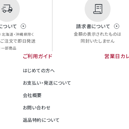
delivery_truck_speed
receipt_long
について
請求書について
金額の表示されたものは
※北海道・沖縄県除く
のご注文で即日発送
同封いたしません
※一部商品
ご利用ガイド
営業日カ
はじめての方へ
お支払い・発送について
会社概要
お問い合わせ
返品特約について