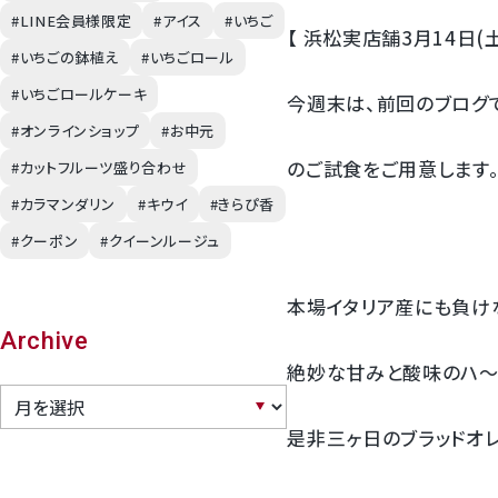
#LINE会員様限定
#アイス
#いちご
【 浜松実店舗3月14日(
幸水梨ロイヤル
#いちごの鉢植え
#いちごロール
#いちごロールケーキ
今週末は、前回のブログで
シャインマスカット
#オンラインショップ
#お中元
のご試食をご用意します
#カットフルーツ盛り合わせ
クイーンルージュ
#カラマンダリン
#キウイ
#きらぴ香
#クーポン
#クイーンルージュ
神紅ぶどう
本場イタリア産にも負け
ナガノパープル
Archive
絶妙な甘みと酸味のハ～
1房からOK！ぶどう狩り
是非三ヶ日のブラッドオ
宮崎産パパイヤ