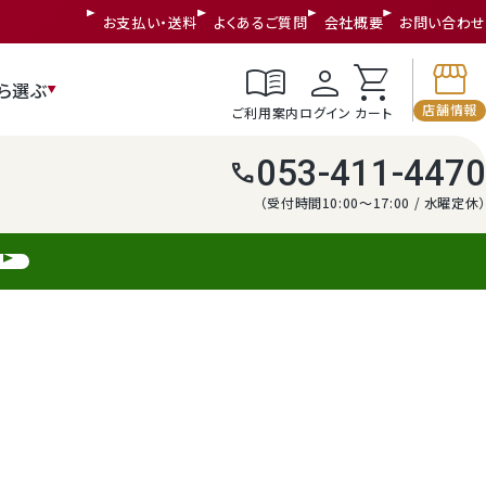
お支払い・送料
よくあるご質問
会社概要
お問い合わせ
storefront
menu_book
person
shopping_cart
ら選ぶ
店舗情報
ご利用案内
ログイン
カート
053-411-4470
call
（受付時間10:00～17:00 / 水曜定休）