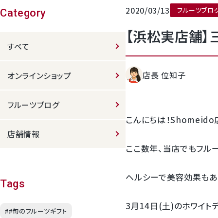
2020/03/13
フルーツブロ
クラウンメロンゼリー
Category
【浜松実店舗】
すべて
店長 位知子
オンラインショップ
フルーツブログ
こんにちは！Shomeid
桃
店舗情報
ここ数年、当店でもフル
大糖領桃
ヘルシーで美容効果もあ
温室みかん(ハウスみかん)
Tags
3月14日(土)のホワイ
梨
##旬のフルーツギフト