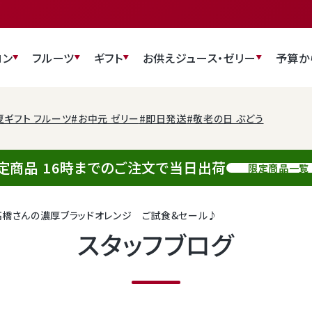
ロン
フルーツ
ギフト
お供え
ジュース・ゼリー
予算か
夏ギフト フルーツ
#お中元 ゼリー
#即日発送
#敬老の日 ぶどう
定商品 16時までのご注文で当日出荷
限定商品一覧
高橋さんの濃厚ブラッドオレンジ ご試食&セール♪
スタッフブログ