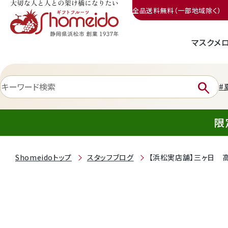
全品送料無料（一部地域除く）
マスクメ
三ヶ日みかん
search
#
限
Shomeidoトップ
スタッフブログ
【浜松実店舗】三ヶ日 
静岡産クラウンメロン
天使音（あまね）マスクメロン