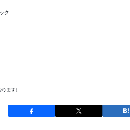
ック
ります！