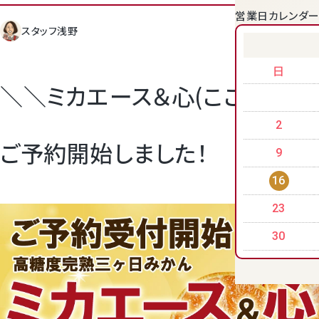
営業日カレンダ
スタッフ浅野
クラウンメロンゼリー
日
＼＼ミカエース＆心(こころ)／／
2
ご予約開始しました！
9
16
23
桃
30
大糖領桃
温室みかん(ハウスみかん)