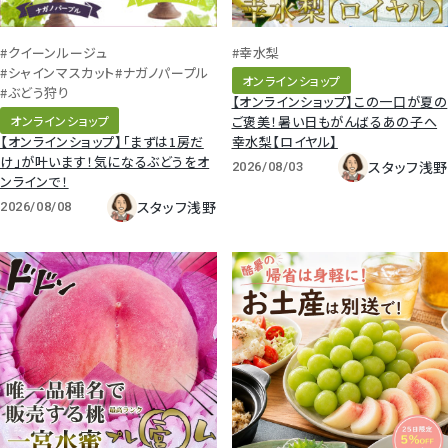
#クイーンルージュ
#幸水梨
#シャインマスカット
#ナガノパープル
オンラインショップ
#ぶどう狩り
【オンラインショップ】この一口が夏の
オンラインショップ
ご褒美！暑い日もがんばるあの子へ
【オンラインショップ】「まずは1房だ
幸水梨【ロイヤル】
け」が叶います！気になるぶどうをオ
スタッフ浅野
2026/08/03
ンラインで！
スタッフ浅野
2026/08/08