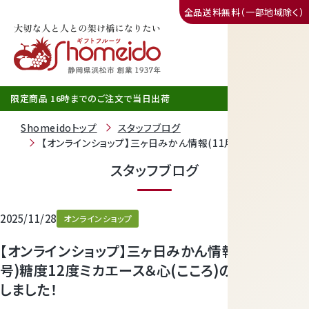
全品送料無料（一部地域除く）
三ヶ日みかん
限定商品 16時までのご注文で当日出荷
Shomeidoトップ
スタッフブログ
【オンラインショップ】三ヶ日みかん情報(11月28日号)糖度1
スタッフブログ
2025/11/28
オンラインショップ
【オンラインショップ】三ヶ日みかん情報(11月28日
静岡産クラウンメロン
号)糖度12度ミカエース＆心(こころ)のご予約開始
しました！
天使音（あまね）マスクメロン