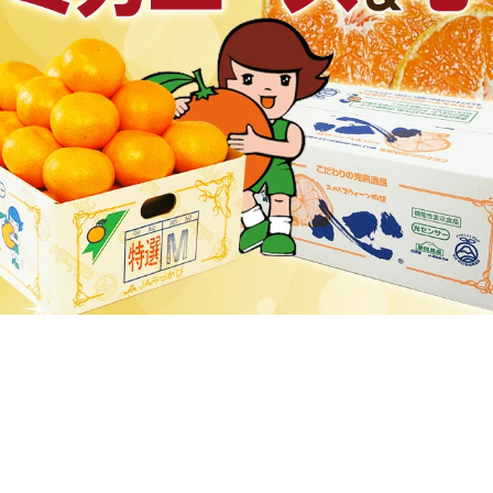
梨
幸水梨ロイヤル
シャインマスカット
クイーンルージュ
神紅ぶどう
ナガノパープル
1房からOK！ぶどう狩り
宮崎産パパイヤ