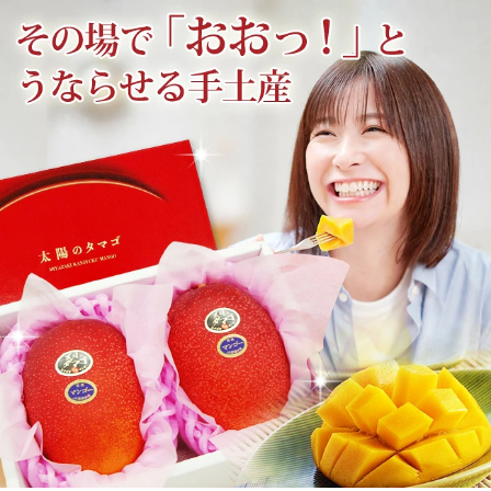
梨
幸水梨ロイヤル
シャインマスカット
クイーンルージュ
神紅ぶどう
ナガノパープル
1房からOK！ぶどう狩り
宮崎産パパイヤ