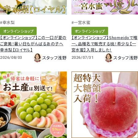
#幸水梨
#一宮水蜜
オンラインショップ
オンラインショップ
【オンラインショップ】この一口が夏の
【オンラインショップ】Shomeidoで唯
ご褒美！暑い日もがんばるあの子へ
一、品種名で販売する桃！希少な【一
幸水梨【ロイヤル】
宮水蜜】入荷しました！
スタッフ浅野
スタッフ浅野
2026/08/03
2026/07/31