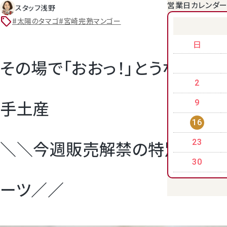
営業日カレンダ
スタッフ浅野
sell
#太陽のタマゴ
#宮崎完熟マンゴー
クラウンメロンゼリー
日
その場で「おおっ！」とうならせる
2
手土産
9
16
＼＼今週販売解禁の特別フル
23
桃
30
ーツ／／
大糖領桃
温室みかん(ハウスみかん)