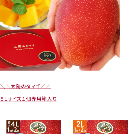
＼＼太陽のタマゴ／／
５Ｌサイズ１個専用箱入り