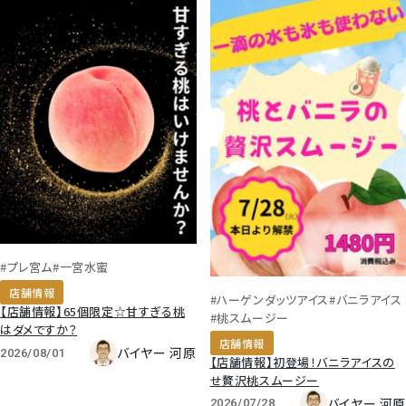
#プレ宮ム
#一宮水蜜
店舗情報
#ハーゲンダッツアイス
#バニラアイス
【店舗情報】65個限定☆甘すぎる桃
#桃スムージー
はダメですか？
店舗情報
バイヤー 河原
2026/08/01
【店舗情報】初登場！バニラアイスの
せ贅沢桃スムージー
バイヤー 河原
2026/07/28