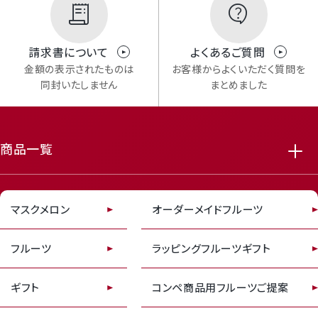
Mail Magazine
請求書について
よくあるご質問
メルマガ登録
金額の表示されたものは
お客様からよくいただく質問を
同封いたしません
まとめました
商品一覧
featured_seasonal_and_gifts
delivery_truck_speed
Review
マスクメロン
オーダーメイドフルーツ
レビューキャンペーンのご案内
フルーツ
ラッピングフルーツギフト
ギフト
コンペ商品用フルーツご提案