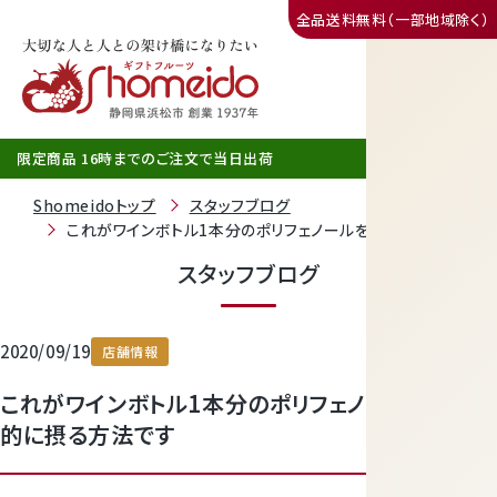
全品送料無料（一部地域除く）
三ヶ日みかん
限定商品 16時までのご注文で当日出荷
Shomeidoトップ
スタッフブログ
これがワインボトル1本分のポリフェノールを健康的に摂る方
スタッフブログ
2020/09/19
店舗情報
これがワインボトル1本分のポリフェノールを健康
静岡産クラウンメロン
的に摂る方法です
天使音（あまね）マスクメロン