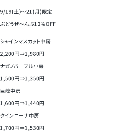
すいか
9/19(土)～21(月)限定
マスクメロンと季節のフルーツ詰合せ
ぶどうぜ～んぶ10％OFF
お試しフルーツ
シャインマスカット中房
2,200円⇒1,980円
ナガノパープル小房
1,500円⇒1,350円
巨峰中房
1,600円⇒1,440円
クインニーナ中房
1,700円⇒1,530円