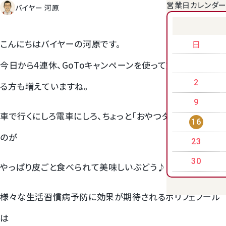
営業日カレンダ
バイヤー 河原
クラウンメロンゼリー
こんにちはバイヤーの河原です。
日
今日から4連休、GoToキャンペーンを使って旅行に行かれ
2
る方も増えていますね。
9
車で行くにしろ電車にしろ、ちょっと「おやつタイム」に便利な
16
のが
23
桃
30
やっぱり皮ごと食べられて美味しいぶどう♪
大糖領桃
様々な生活習慣病予防に効果が期待されるポリフェノール
温室みかん(ハウスみかん)
は