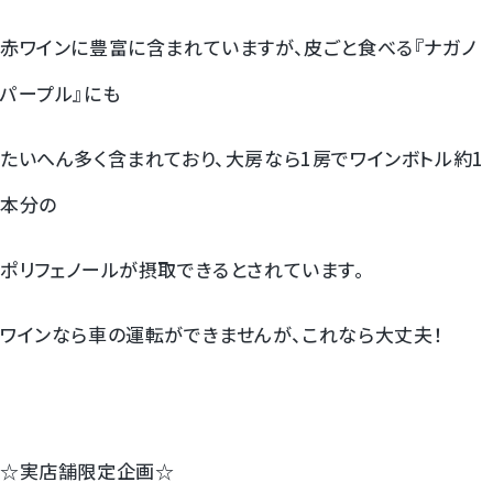
梨
赤ワインに豊富に含まれていますが、皮ごと食べる『ナガノ
パープル』にも
幸水梨ロイヤル
シャインマスカット
たいへん多く含まれており、大房なら1房でワインボトル約1
本分の
クイーンルージュ
ポリフェノールが摂取できるとされています。
神紅ぶどう
ワインなら車の運転ができませんが、これなら大丈夫！
ナガノパープル
1房からOK！ぶどう狩り
宮崎産パパイヤ
☆実店舗限定企画☆