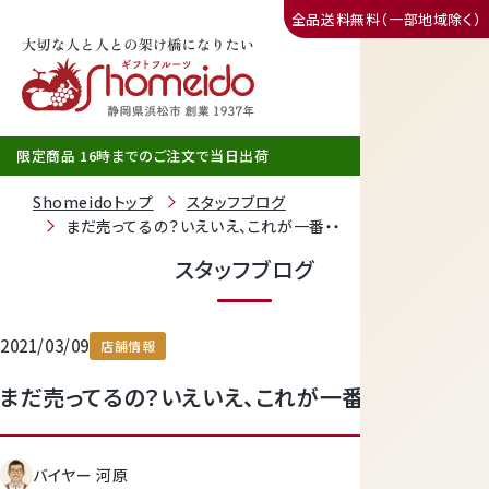
全品送料無料（一部地域除く）
三ヶ日みかん
限定商品 16時までのご注文で当日出荷
Shomeidoトップ
スタッフブログ
まだ売ってるの？いえいえ、これが一番・・
スタッフブログ
2021/03/09
店舗情報
まだ売ってるの？いえいえ、これが一番・・
静岡産クラウンメロン
バイヤー 河原
天使音（あまね）マスクメロン