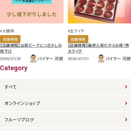
#大糖領
#生ライチ
店舗情報
店舗情報
【店舗情報】出荷ピークにつき少しお
【店舗情報】最終入荷だからお得！特
値下げ
大ライチ
バイヤー 河原
バイヤー 河原
2026/07/25
2026/07/21
Category
すべて
オンラインショップ
フルーツブログ