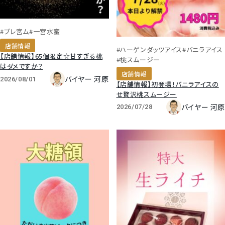
#プレ宮ム
#一宮水蜜
店舗情報
#ハーゲンダッツアイス
#バニラアイス
【店舗情報】65個限定☆甘すぎる桃
#桃スムージー
はダメですか？
店舗情報
バイヤー 河原
2026/08/01
【店舗情報】初登場！バニラアイスの
せ贅沢桃スムージー
バイヤー 河原
2026/07/28