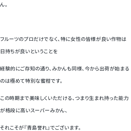
ん。
梨
幸水梨ロイヤル
フルーツのプロだけでなく、特に女性の皆様が良い作物は
シャインマスカット
日持ちが良いということを
クイーンルージュ
経験的にご存知の通り、みかんも同様、今から出荷が始まる
神紅ぶどう
のは極めて特別な蜜柑です。
ナガノパープル
この時期まで美味しくいただける、つまり生まれ持った能力
1房からOK！ぶどう狩り
が格段に高いスーパーみかん、
宮崎産パパイヤ
それこそが『青島誉れ』でございます。