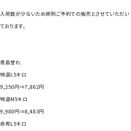
すいか
入荷数が少ないため原則ご予約での販売とさせていただい
マスクメロンと季節のフルーツ詰合せ
ております。
お試しフルーツ
青島誉れ
特選L5キロ
9,250円⇒7,862円
特選M5キロ
9,980円⇒8,483円
赤秀L5キロ