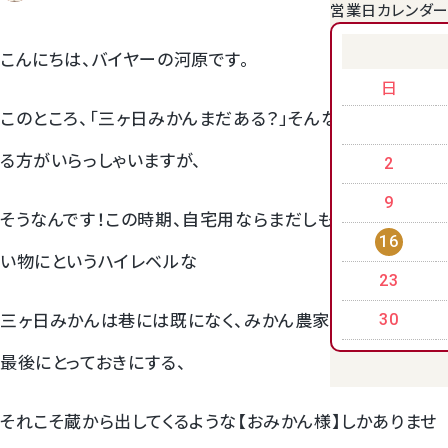
営業日カレンダ
クラウンメロンゼリー
こんにちは、バイヤーの河原です。
日
このところ、「三ヶ日みかんまだある？」そんな感じで入ってく
る方がいらっしゃいますが、
2
9
そうなんです！この時期、自宅用ならまだしも、ちょっとお遣
16
い物にというハイレベルな
23
桃
三ヶ日みかんは巷には既になく、みかん農家さんが最後の
30
最後にとっておきにする、
大糖領桃
それこそ蔵から出してくるような【おみかん様】しかありませ
温室みかん(ハウスみかん)