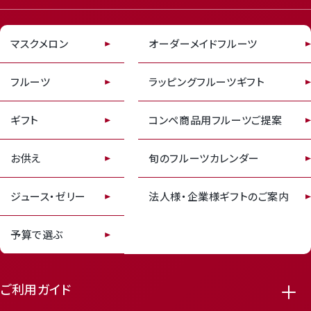
featured_seasonal_and_gifts
delivery_truck_speed
マスクメロン
オーダーメイドフルーツ
Review
フルーツ
ラッピングフルーツギフト
レビューキャンペーンのご案内
ギフト
コンペ商品用フルーツご提案
お供え
旬のフルーツカレンダー
ジュース・ゼリー
法人様・企業様ギフトのご案内
receipt_long
contact_support
予算で選ぶ
ご利用ガイド