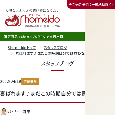
全品送料無料（一部地域除く）
三ヶ日みかん
限定商品 16時までのご注文で当日出荷
Shomeidoトップ
スタッフブログ
喜ばれます♪まだこの時期自分では買わないので。
スタッフブログ
2022/04/19
店舗情報
喜ばれます♪まだこの時期自分では買わないので。
静岡産クラウンメロン
バイヤー 河原
天使音（あまね）マスクメロン