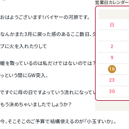
営業日カレンダ
クラウンメロンゼリー
おはようございます！バイヤーの河原です。
日
なんかまた3月に戻った感のあるここ数日、久しぶりにストー
ブに火を入れたりして
2
9
暖を取っているのは私だけではないのでは？そんでもってあ
16
っという間にGW突入、
23
桃
ですぐに母の日ですよっていう流れになっている今年ですが、
30
もう決めちゃいましたでしょうか？
大糖領桃
今、そこそこのご予算で結構使えるのが『小玉すいか』。
温室みかん(ハウスみかん)