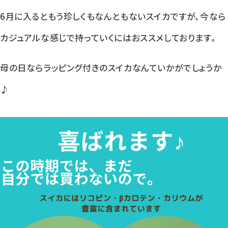
6月に入るともう珍しくもなんともないスイカですが、今なら
梨
カジュアルな感じで持っていくにはおススメしております。
幸水梨ロイヤル
母の日ならラッピング付きのスイカなんていかがでしょうか
シャインマスカット
♪
クイーンルージュ
神紅ぶどう
ナガノパープル
1房からOK！ぶどう狩り
宮崎産パパイヤ