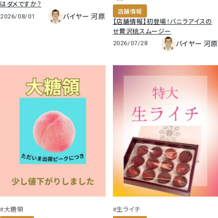
はダメですか？
店舗情報
バイヤー 河原
2026/08/01
【店舗情報】初登場！バニラアイスの
せ贅沢桃スムージー
バイヤー 河原
2026/07/28
#大糖領
#生ライチ