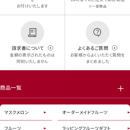
お付けいたします
※一部商品
請求書について
よくあるご質問
Mail Magazine
金額の表示されたものは
お客様からよくいただく質問を
メルマガ登録
同封いたしません
まとめました
商品一覧
featured_seasonal_and_gifts
delivery_truck_speed
マスクメロン
オーダーメイドフルーツ
Review
レビューキャンペーンのご案内
フルーツ
ラッピングフルーツギフト