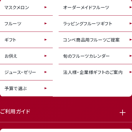
featured_seasonal_and_gifts
delivery_truck_speed
マスクメロン
オーダーメイドフルーツ
Review
レビューキャンペーンのご案内
フルーツ
ラッピングフルーツギフト
ギフト
コンペ商品用フルーツご提案
お供え
旬のフルーツカレンダー
ジュース・ゼリー
法人様・企業様ギフトのご案内
receipt_long
contact_support
予算で選ぶ
ご利用ガイド