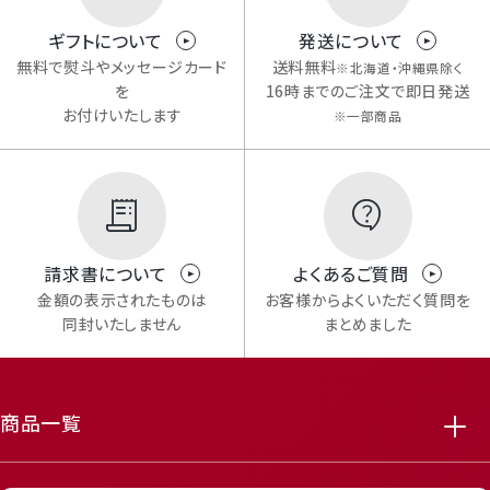
ギフトについて
発送について
無料で熨斗やメッセージカード
送料無料
※北海道・沖縄県除く
を
16時までのご注文で即日発送
お付けいたします
※一部商品
請求書について
よくあるご質問
Mail Magazine
金額の表示されたものは
お客様からよくいただく質問を
同封いたしません
まとめました
メルマガ登録
商品一覧