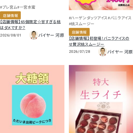
#プレ宮ム
#一宮水蜜
店舗情報
#ハーゲンダッツアイス
#バニラアイス
【店舗情報】65個限定☆甘すぎる桃
#桃スムージー
はダメですか？
店舗情報
バイヤー 河原
2026/08/01
【店舗情報】初登場！バニラアイスの
せ贅沢桃スムージー
バイヤー 河原
2026/07/28