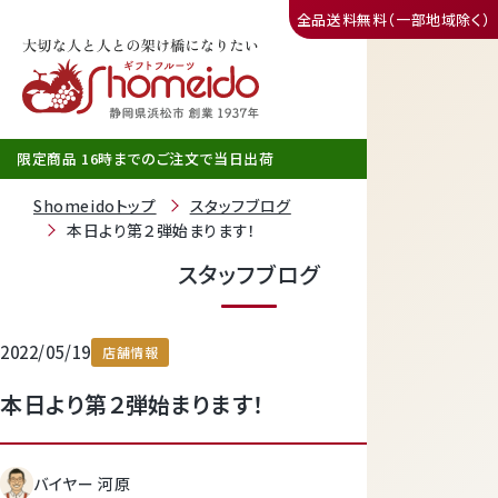
全品送料無料（一部地域除く）
三ヶ日みかん
限定商品 16時までのご注文で当日出荷
Shomeidoトップ
スタッフブログ
本日より第２弾始まります！
スタッフブログ
2022/05/19
店舗情報
本日より第２弾始まります！
静岡産クラウンメロン
バイヤー 河原
天使音（あまね）マスクメロン