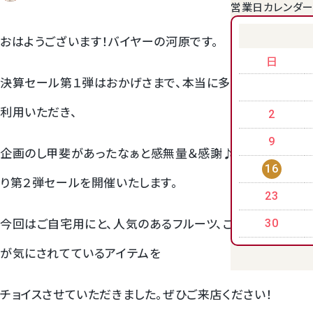
営業日カレンダ
クラウンメロンゼリー
おはようございます！バイヤーの河原です。
日
決算セール第１弾はおかげさまで、本当に多くのお客様にご
利用いただき、
2
9
企画のし甲斐があったなぁと感無量＆感謝♪そして本日よ
16
り第２弾セールを開催いたします。
23
桃
今回はご自宅用にと、人気のあるフルーツ、ご来店のお客様
30
が気にされてているアイテムを
大糖領桃
チョイスさせていただきました。ぜひご来店ください！
温室みかん(ハウスみかん)