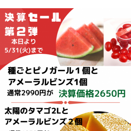
梨
幸水梨ロイヤル
シャインマスカット
クイーンルージュ
神紅ぶどう
ナガノパープル
1房からOK！ぶどう狩り
宮崎産パパイヤ