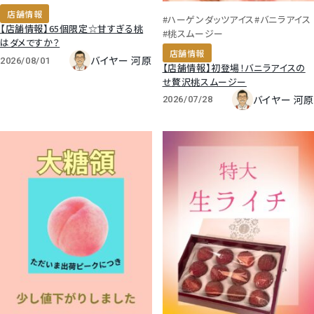
店舗情報
#ハーゲンダッツアイス
#バニラアイス
【店舗情報】65個限定☆甘すぎる桃
#桃スムージー
はダメですか？
店舗情報
バイヤー 河原
2026/08/01
【店舗情報】初登場！バニラアイスの
せ贅沢桃スムージー
バイヤー 河原
2026/07/28