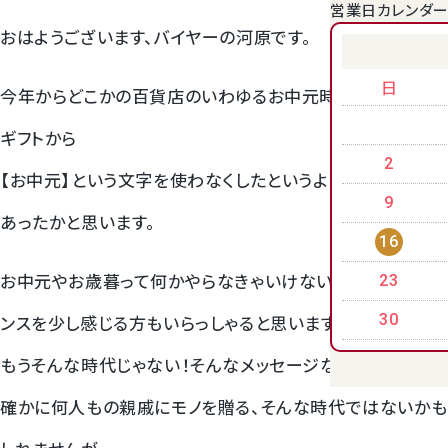
営業日カレンダ
おはようございます、バイヤーの河原です。
クラウンメロンゼリー
日
今年からどこかの百貨店のいわゆるお中元時期のカタログ
ギフトから
2
【お中元】という文字を使わなくしたというようなニュースが
9
あったかと思います。
16
お中元やお歳暮って何かやらなきゃいけない、そんなニュア
23
桃
ンスを少し感じる方もいらっしゃると思います。
30
もうそんな時代じゃない！そんなメッセージなのでしょうか。
大糖領桃
確かに何人もの親戚にモノを贈る、そんな時代ではないかも
温室みかん(ハウスみかん)