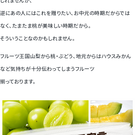
しれませんが、
梨
逆にあの人にはこれを贈りたい、お中元の時期だからでは
なく、たまたま桃が美味しい時期だから。
幸水梨ロイヤル
そういうことなのかもしれません。
シャインマスカット
フルーツ王国山梨から桃・ぶどう、地元からはハウスみかん
クイーンルージュ
など気持ちが十分伝わってしまうフルーツ
神紅ぶどう
揃っております。
ナガノパープル
1房からOK！ぶどう狩り
宮崎産パパイヤ