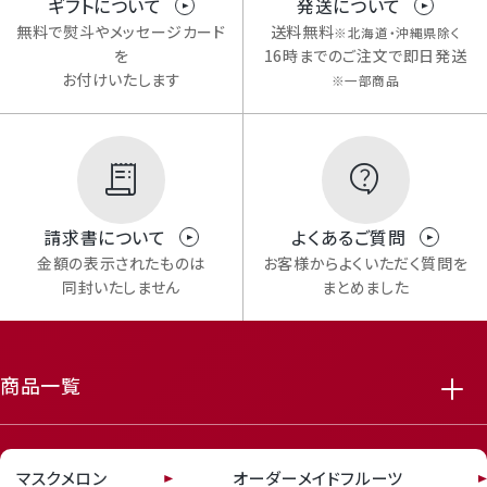
ギフトについて
発送について
無料で熨斗やメッセージカード
送料無料
※北海道・沖縄県除く
を
16時までのご注文で即日発送
お付けいたします
※一部商品
請求書について
よくあるご質問
Mail Magazine
金額の表示されたものは
お客様からよくいただく質問を
メルマガ登録
同封いたしません
まとめました
商品一覧
featured_seasonal_and_gifts
delivery_truck_speed
マスクメロン
オーダーメイドフルーツ