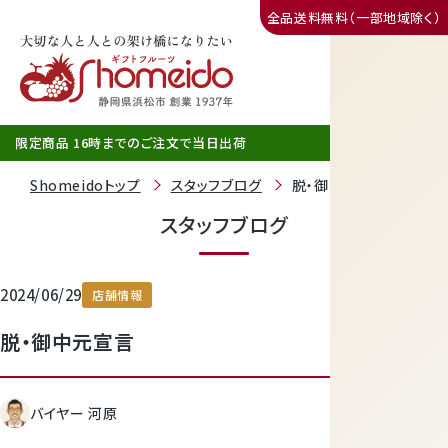
全品送料無料（一部地域除く）
三ヶ日みかん
限定商品 16時までのご注文で当日出荷
Shomeidoトップ
スタッフブログ
脱・御中元宣言
スタッフブログ
2024/06/29
店舗情報
脱・御中元宣言
静岡産クラウンメロン
バイヤー 河原
天使音（あまね）マスクメロン