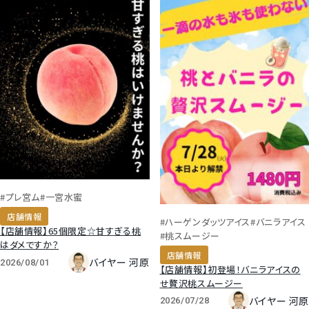
#プレ宮ム
#一宮水蜜
店舗情報
#ハーゲンダッツアイス
#バニラアイス
【店舗情報】65個限定☆甘すぎる桃
#桃スムージー
はダメですか？
店舗情報
バイヤー 河原
2026/08/01
【店舗情報】初登場！バニラアイスの
せ贅沢桃スムージー
バイヤー 河原
2026/07/28