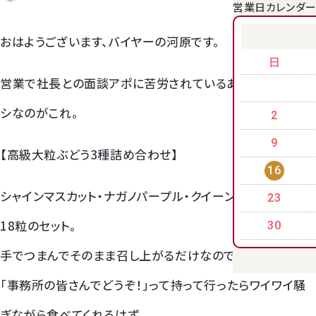
営業日カレンダ
クラウンメロンゼリー
おはようございます、バイヤーの河原です。
日
営業で社長との面談アポに苦労されているあなたにイチオ
シなのがこれ。
2
9
【高級大粒ぶどう3種詰め合わせ】
16
シャインマスカット・ナガノパープル・クイーンルージュの3種
23
桃
18粒のセット。
30
手でつまんでそのまま召し上がるだけなので
大糖領桃
「事務所の皆さんでどうぞ！」って持って行ったらワイワイ騒
温室みかん(ハウスみかん)
ぎながら食べてくれるはず。