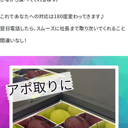
梨
これであなたへの対応は180度変わってきます♪
幸水梨ロイヤル
翌日電話したら、スムーズに社長まで取り次いでくれること
間違いなし！
シャインマスカット
クイーンルージュ
神紅ぶどう
ナガノパープル
1房からOK！ぶどう狩り
宮崎産パパイヤ