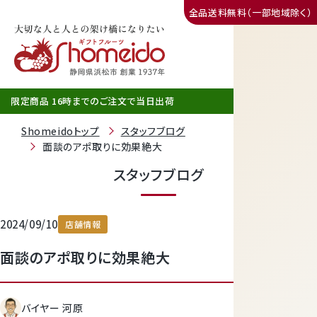
全品送料無料（一部地域除く）
三ヶ日みかん
限定商品 16時までのご注文で当日出荷
Shomeidoトップ
スタッフブログ
面談のアポ取りに効果絶大
スタッフブログ
2024/09/10
店舗情報
面談のアポ取りに効果絶大
静岡産クラウンメロン
バイヤー 河原
天使音（あまね）マスクメロン