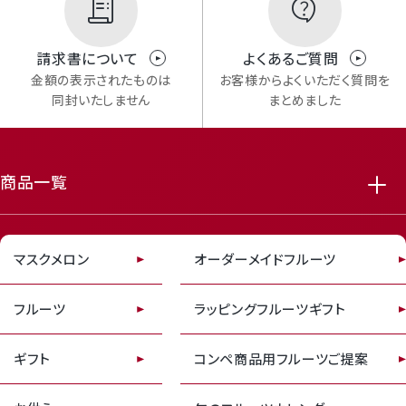
Mail Magazine
請求書について
よくあるご質問
メルマガ登録
金額の表示されたものは
お客様からよくいただく質問を
同封いたしません
まとめました
商品一覧
featured_seasonal_and_gifts
delivery_truck_speed
Review
マスクメロン
オーダーメイドフルーツ
レビューキャンペーンのご案内
フルーツ
ラッピングフルーツギフト
ギフト
コンペ商品用フルーツご提案