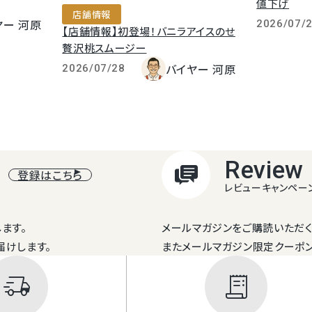
値下げ
店舗情報
ヤー 河原
2026/07/
【店舗情報】初登場！バニラアイスのせ
贅沢桃スムージー
バイヤー 河原
2026/07/28
Review
登録はこちら
レビューキャンペー
ます。
メールマガジンをご購読いただく
届けします。
またメールマガジン限定クーポ
delivery_truck_speed
receipt_long