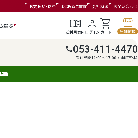
お支払い・送料
よくあるご質問
会社概要
お問い合わせ
storefront
menu_book
person
shopping_cart
ら選ぶ
店舗情報
ご利用案内
ログイン
カート
053-411-4470
call
う
（受付時間10:00～17:00 / 水曜定休）