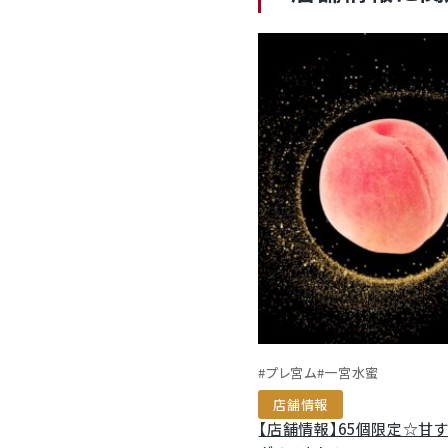
#プレ宮ム
#一宮水蜜
店舗情報
【店舗情報】65個限定☆甘