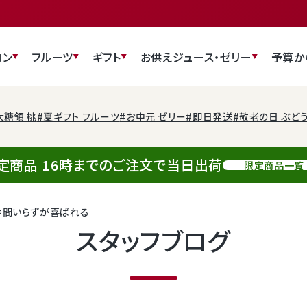
ロン
フルーツ
ギフト
お供え
ジュース・ゼリー
予算か
大糖領 桃
#夏ギフト フルーツ
#お中元 ゼリー
#即日発送
#敬老の日 ぶど
定商品 16時までのご注文で当日出荷
限定商品一覧
手間いらずが喜ばれる
スタッフブログ