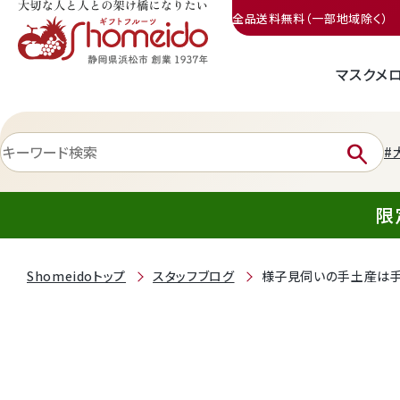
全品送料無料（一部地域除く）
マスクメ
三ヶ日みかん
search
#
限
Shomeidoトップ
スタッフブログ
様子見伺いの手土産は
静岡産クラウンメロン
天使音（あまね）マスクメロン