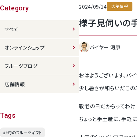
2024/09/14
店舗情報
クラウンメロンゼリー
Category
様子見伺いの
すべて
バイヤー 河原
オンラインショップ
フルーツブログ
おはようございます、バイ
桃
店舗情報
少し暑さが和らいだこの
大糖領桃
敬老の日だからってわけ
温室みかん(ハウスみかん)
Tags
ちょっと手土産に、手軽
梨
##旬のフルーツギフト
人気のシャインマスカッ