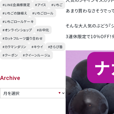
#LINE会員様限定
#アイス
#いちご
あまり買わなさそうでっ
幸水梨ロイヤル
#いちごの鉢植え
#いちごロール
#いちごロールケーキ
そんな大人気のぶどう『シ
シャインマスカット
#オンラインショップ
#お中元
3連休限定で10％OFF
#カットフルーツ盛り合わせ
クイーンルージュ
#カラマンダリン
#キウイ
#きらぴ香
#クーポン
#クイーンルージュ
神紅ぶどう
ナガノパープル
Archive
1房からOK！ぶどう狩り
宮崎産パパイヤ