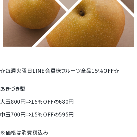
すいか
マスクメロンと季節のフルーツ詰合せ
お試しフルーツ
☆毎週火曜日LINE会員様フルーツ全品15％OFF☆
あきづき梨
大玉800円⇒15％OFFの680円
中玉700円⇒15％OFFの595円
※価格は消費税込み