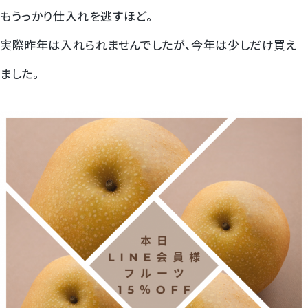
もうっかり仕入れを逃すほど。
梨
実際昨年は入れられませんでしたが、今年は少しだけ買え
幸水梨ロイヤル
ました。
シャインマスカット
クイーンルージュ
神紅ぶどう
ナガノパープル
1房からOK！ぶどう狩り
宮崎産パパイヤ