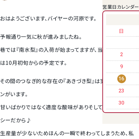
営業日カレンダ
クラウンメロンゼリー
おはようございます、バイヤーの河原です。
日
予報通り一気に秋が進みましたね。
巷では『南水梨』の入荷が始まってますが、当店の取り扱い
2
は10月初旬からの予定です。
9
16
その間のつなぎ的な存在の『あきづき梨』は実は根強いファ
23
ンがいます。
桃
30
甘いばかりではなく適度な酸味がありそしてめっちゃジュー
大糖領桃
シーだから♪
温室みかん(ハウスみかん)
生産量が少ないためほんの一瞬で終わってしまうため、私