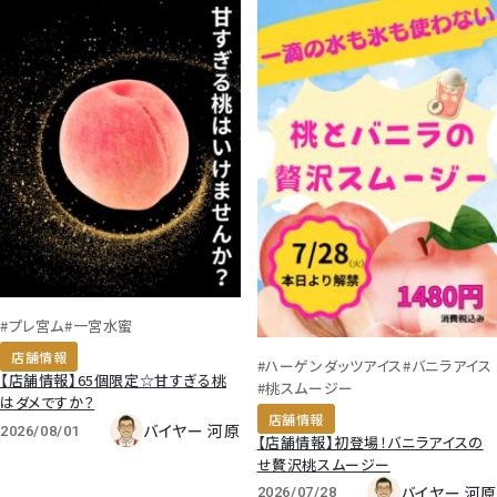
#プレ宮ム
#一宮水蜜
店舗情報
#ハーゲンダッツアイス
#バニラアイス
【店舗情報】65個限定☆甘すぎる桃
#桃スムージー
はダメですか？
店舗情報
バイヤー 河原
2026/08/01
【店舗情報】初登場！バニラアイスの
せ贅沢桃スムージー
バイヤー 河原
2026/07/28