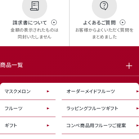
Mail Magazine
請求書について
よくあるご質問
メルマガ登録
金額の表示されたものは
お客様からよくいただく質問を
同封いたしません
まとめました
商品一覧
featured_seasonal_and_gifts
delivery_truck_speed
Review
マスクメロン
オーダーメイドフルーツ
レビューキャンペーンのご案内
フルーツ
ラッピングフルーツギフト
ギフト
コンペ商品用フルーツご提案