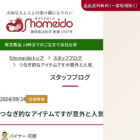
全品送料無料（一部地域除く）
三ヶ日みかん
限定商品 16時までのご注文で当日出荷
Shomeidoトップ
スタッフブログ
つなぎ的なアイテムですが意外と人気
スタッフブログ
2024/09/24
店舗情報
つなぎ的なアイテムですが意外と人気
静岡産クラウンメロン
バイヤー 河原
天使音（あまね）マスクメロン