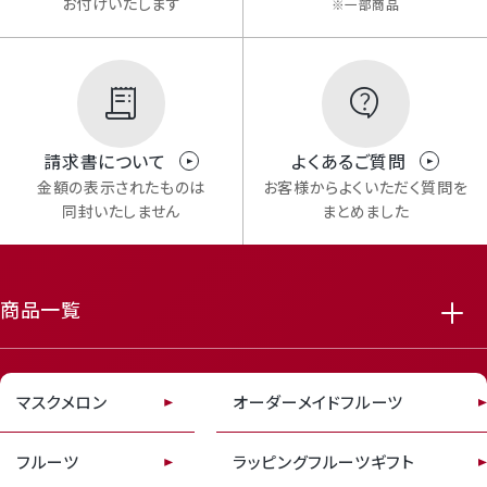
お付けいたします
※一部商品
Mail Magazine
請求書について
よくあるご質問
金額の表示されたものは
お客様からよくいただく質問を
メルマガ登録
同封いたしません
まとめました
商品一覧
featured_seasonal_and_gifts
delivery_truck_speed
マスクメロン
オーダーメイドフルーツ
Review
レビューキャンペーンのご案内
フルーツ
ラッピングフルーツギフト