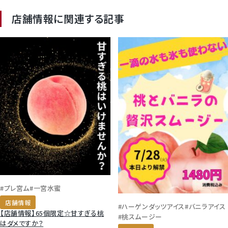
店舗情報に関連する記事
#プレ宮ム
#一宮水蜜
店舗情報
#ハーゲンダッツアイス
#バニラアイス
【店舗情報】65個限定☆甘すぎる桃
#桃スムージー
はダメですか？