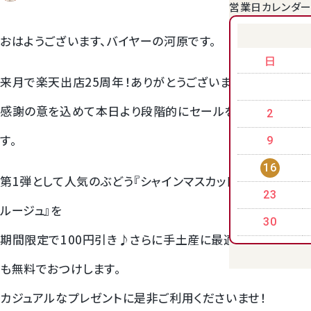
営業日カレンダ
クラウンメロンゼリー
おはようございます、バイヤーの河原です。
日
来月で楽天出店25周年！ありがとうございます。
感謝の意を込めて本日より段階的にセールを開催いたしま
2
す。
9
16
第1弾として人気のぶどう『シャインマスカット』と『クイーン
23
ルージュ』を
桃
30
期間限定で100円引き♪さらに手土産に最適なギフトバッグ
大糖領桃
も無料でおつけします。
温室みかん(ハウスみかん)
カジュアルなプレゼントに是非ご利用くださいませ！