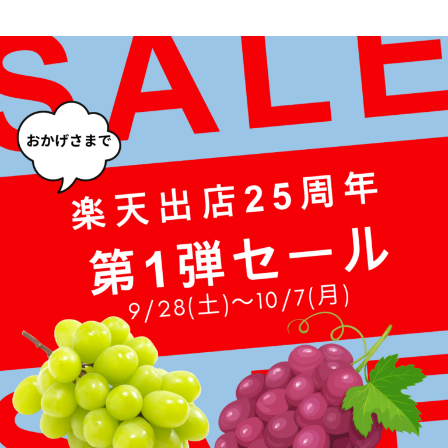
梨
幸水梨ロイヤル
シャインマスカット
クイーンルージュ
神紅ぶどう
ナガノパープル
1房からOK！ぶどう狩り
宮崎産パパイヤ