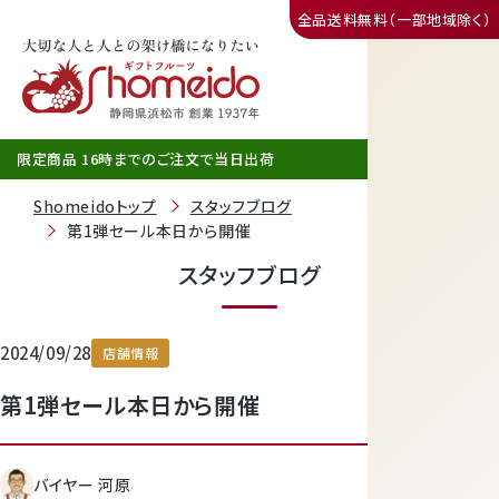
全品送料無料（一部地域除く）
三ヶ日みかん
限定商品 16時までのご注文で当日出荷
Shomeidoトップ
スタッフブログ
第1弾セール本日から開催
スタッフブログ
2024/09/28
店舗情報
第1弾セール本日から開催
静岡産クラウンメロン
バイヤー 河原
天使音（あまね）マスクメロン