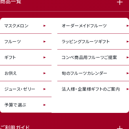
商品一覧
featured_seasonal_and_gifts
delivery_truck_speed
Review
レビューキャンペーンのご案内
マスクメロン
オーダーメイドフルーツ
フルーツ
ラッピングフルーツギフト
ギフト
コンペ商品用フルーツご提案
お供え
旬のフルーツカレンダー
receipt_long
contact_support
ジュース・ゼリー
法人様・企業様ギフトのご案内
予算で選ぶ
ご利用ガイド