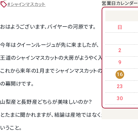
営業日カレンダ
sell
#シャインマスカット
クラウンメロンゼリー
おはようございます、バイヤーの河原です。
日
今年はクイーンルージュが先に来ましたが、
2
王道のシャインマスカットの大房がようやく入り始めました。
9
これから来年の1月までシャインマスカットの長いシーズン
16
の幕開けです。
23
桃
30
山梨産と長野産どちらが美味しいのか？
大糖領桃
とたまに聞かれますが、結論は産地ではなく生産者次第と
いうこと。
温室みかん(ハウスみかん)