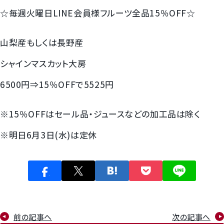
すいか
☆毎週火曜日LINE会員様フルーツ全品15％OFF☆
マスクメロンと季節のフルーツ詰合せ
山梨産もしくは長野産
シャインマスカット大房
お試しフルーツ
6500円⇒15％OFFで5525円
※15％OFFはセール品・ジュースなどの加工品は除く
※明日6月3日(水)は定休
前の記事へ
次の記事へ