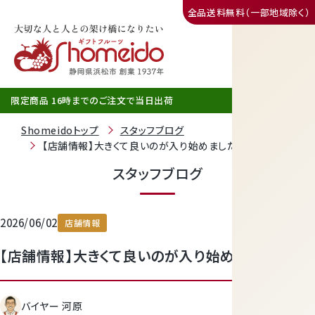
全品送料無料（一部地域除く）
三ヶ日みかん
限定商品 16時までのご注文で当日出荷
Shomeidoトップ
スタッフブログ
【店舗情報】大きくて良いのが入り始めました
スタッフブログ
2026/06/02
店舗情報
【店舗情報】大きくて良いのが入り始めました
静岡産クラウンメロン
バイヤー 河原
天使音（あまね）マスクメロン