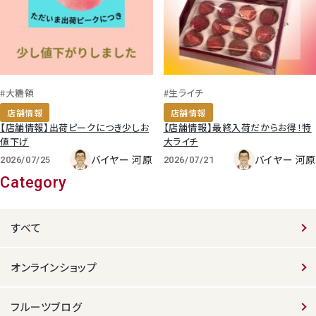
#大糖領
#生ライチ
店舗情報
店舗情報
【店舗情報】出荷ピークにつき少しお
【店舗情報】最終入荷だからお得！特
値下げ
大ライチ
バイヤー 河原
バイヤー 河原
2026/07/25
2026/07/21
Category
すべて
オンラインショップ
フルーツブログ