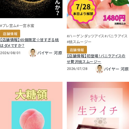
#プレ宮ム
#一宮水蜜
店舗情報
#ハーゲンダッツアイス
#バニラアイス
【店舗情報】65個限定☆甘すぎる桃
#桃スムージー
はダメですか？
店舗情報
バイヤー 河原
2026/08/01
【店舗情報】初登場！バニラアイスの
せ贅沢桃スムージー
バイヤー 河原
2026/07/28