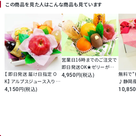
この商品を見た人はこんな商品も見ています
営業日16時までのご注文で
即日発送OK★ゼリーが選
【 即日発送 届け日指定 O
無料で"
べる！プチフルーツセット 果
(税込)
4,950
K】 アルプスジュース入り プ
♪静岡産
物 即日発送 宅配 高級フル
チフルーツセット 果汁10
(税込)
等級】1
ーツゼリー 詰め合わせ 内
4,150
10,850
0％ 長野産 即日発送 宅配
果物 フルー
祝 御礼 御祝 お見舞 お供え
果物 フルーツ ラッピング 日
スクメロン
彼岸 法事 法要 49日 満中陰
持ち 手土産 内祝 御礼 御祝
無料 内
志 新盆 初盆 １回忌 3回忌
お見舞 お供え 彼岸 法事 法
見舞 御
フルーツセット フルーツ盛
要 49日 満中陰志 新盆 初盆
り合わせ 送料無料 ギフト
フルーツセット フルーツ盛