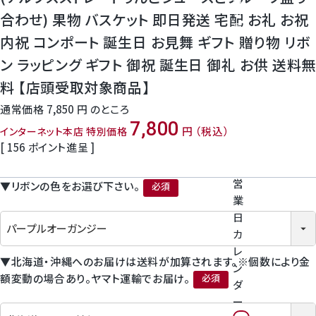
神紅ぶどう
番
合わせ) 果物 バスケット 即日発送 宅配 お礼 お祝
号
ナガノパープル
内祝 コンポート 誕生日 お見舞 ギフト 贈り物 リボ
を
タ
ン ラッピング ギフト 御祝 誕生日 御礼 お供 送料無
ッ
1房からOK！ぶどう狩り
プ
料 【店頭受取対象商品】
し
通常価格
7,850
のところ
て
宮崎産パパイヤ
7,800
く
税込
インターネット本店 特別価格
だ
[
156
ポイント進呈 ]
さ
すいか
い
営
▼リボンの色をお選び下さい。
マスクメロンと季節のフルーツ詰合せ
業
(必須)
日
お試しフルーツ
カ
レ
▼北海道・沖縄へのお届けは送料が加算されます。※個数により金
ン
額変動の場合あり。ヤマト運輸でお届け。
ダ
(必須)
ー