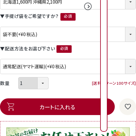
2026年8月
2026年9月
▼手提げ袋をご希望ですか？
日
日
月
月
火
火
水
水
木
木
金
金
(必須)
1
2
3
4
2
3
4
5
6
1
7
1
6
7
8
9
▼配送方法をお選び下さい
0
1
1
1
1
1
1
(必須)
9
1
0
1
1
1
2
1
3
1
4
1
3
4
5
6
7
8
1
1
1
1
2
2
6
2
7
2
8
2
9
2
0
2
1
2
送料パターン
100サイズ
0
1
2
3
4
5
2
2
2
2
2
2
3
2
4
2
5
2
6
3
7
8
カートに入れる
7
8
9
0
3
3
0
1