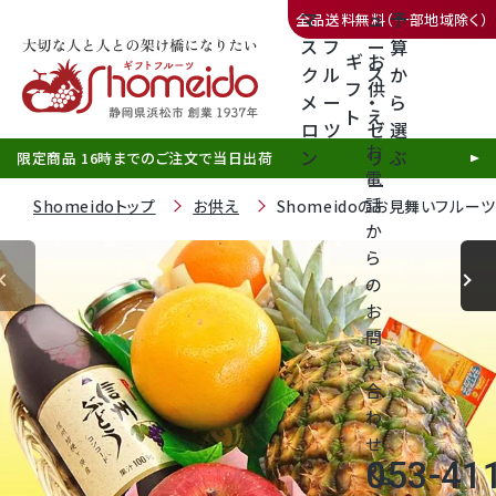
マ
ュ
予
全品送料無料（一部地域除く）
ス
フ
ー
算
ギ
お
ク
ル
ス
か
フ
供
メ
ー
・
ら
ト
え
三ヶ日みかん
ロ
ツ
ゼ
選
お
ン
リ
ぶ
限定商品 16時までのご注文で当日出荷
電
ー
話
Shomeidoトップ
お供え
Shomeidoのお見舞いフルー
か
ら
の
静岡産クラウンメロン
お
問
天使音（あまね）マスクメロン
い
合
クラウンメロンゼリー
わ
せ
053-41
call