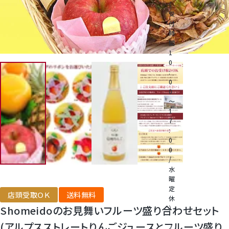
（
受
付
桃
時
間
1
大糖領桃
0
:
0
温室みかん(ハウスみかん)
0
～
1
梨
7
:
0
幸水梨ロイヤル
0
/
水
シャインマスカット
曜
定
店頭受取ＯＫ
送料無料
休
クイーンルージュ
Shomeidoのお見舞いフルーツ盛り合わせセット
）
電
(アルプスストレートりんごジュースとフルーツ盛り
話