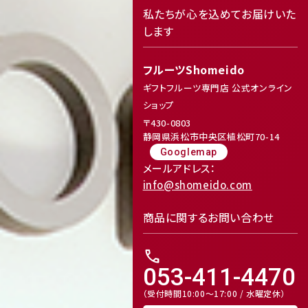
私たちが心を込めてお届けいた
します
フルーツShomeido
ギフトフルーツ専門店 公式オンライン
featured_seasonal_and_gifts
delivery_truck_speed
ショップ
〒430-0803
静岡県浜松市中央区植松町70-14
Googlemap
メールアドレス：
info@shomeido.com
商品に関するお問い合わせ
call
receipt_long
contact_support
053-411-4470
（受付時間10:00～17:00 / 水曜定休）