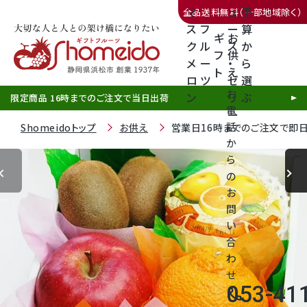
マ
ュ
予
全品送料無料（一部地域除く）
ス
フ
ー
算
ギ
お
ク
ル
ス
か
フ
供
メ
ー
・
ら
ト
え
三ヶ日みかん
ロ
ツ
ゼ
選
お
ン
リ
ぶ
限定商品 16時までのご注文で当日出荷
電
ー
話
Shomeidoトップ
お供え
営業日16時までのご注文で即日発
か
ら
の
静岡産クラウンメロン
お
問
天使音（あまね）マスクメロン
い
合
クラウンメロンゼリー
わ
せ
053-41
call