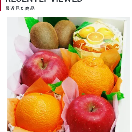
岸 満中陰志 志 お返し
岸 満中
最近見た商品