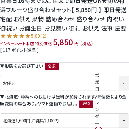
営業日16時までのご注文で即日発送OK★旬の特
神紅ぶどう
番
選フルーツ盛り合わせセット【 5,850円 】 即日発送
号
ナガノパープル
を
宅配 お供え 果物 詰め合わせ 盛り合わせ 内祝い
タ
御祝い お誕生日 お見舞い 御礼 お供え 法事 法要
ッ
1房からOK！ぶどう狩り
プ
5.00
（
2
）
し
5,850
税込
インターネット本店 特別価格
て
宮崎産パパイヤ
[
117
ポイント進呈 ]
く
だ
さ
すいか
▼形態をお選び下さい
い
(必須)
営
マスクメロンと季節のフルーツ詰合せ
業
日
お試しフルーツ
カ
▼北海道・沖縄へのお届けは送料が加算されます。※個数により金
レ
額変動の場合あり。ヤマト運輸でお届け。
ン
(必須)
ダ
ー