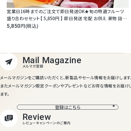
営業日16時までのご注文で即日発送OK★旬の特選フルーツ
盛り合わせセット【 5,850円 】 即日発送 宅配 お供え 果物 詰め
合わせ 盛り合わせ 内祝い 御祝い お誕生日 お見舞い 御礼 お
(税込)
5,850
供え 法事 法要
メールマガジンをご購読いただくと、新製品やセール情報をお届けします
またメールマガジン限定クーポンやプレゼントなどお得な情報をお届け
ます。
登録はこちら