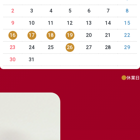
2
3
4
5
6
7
8
9
10
11
12
13
14
15
16
17
18
19
20
21
22
featured_seasonal_and_gifts
delivery_truck_speed
23
24
25
26
27
28
29
Mail Magazine
メルマガ登録
30
31
休業日
receipt_long
contact_support
Review
レビューキャンペーンのご案内