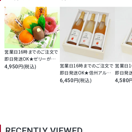
Review
営業日16時までのご注文で
商品レビュー
即日発送OK★ゼリーが選
営業日16時までのご注文で
営業日1
べる！プチフルーツセット 果
(税込)
4,950
即日発送OK★信州アルプ
即日発
物 即日発送 宅配 高級フル
スストレートフルーツジュー
(税込)
スストレ
ーツゼリー 詰め合わせ 内
6,450
4,580
ス3本セット 桃 りんご ぶどう
ス2本セ
祝 御礼 御祝 お見舞 お供え
100％ ストレート 長野県産
100％
彼岸 法事 法要 49日 満中陰
信州アルプス 即日発送 宅
信州アル
志 新盆 初盆 １回忌 3回忌
配 母の日 父の日 お中元 お
配 母の
フルーツセット フルーツ盛
歳暮 御祝 内祝 誕生日 御礼
歳暮 御
り合わせ 送料無料 ギフト
お見舞い ご挨拶 日持ち 常
お見舞い
RECENTLY VIEWED
温保存 お供 法事 法要 お彼
温保存 