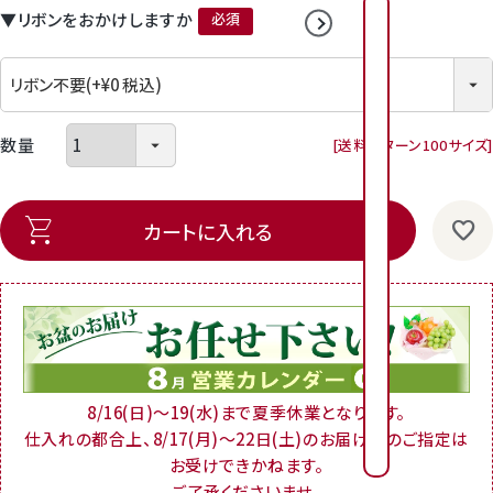
▼リボンをおかけしますか
2026年8月
2026年9月
(必須)
日
日
月
月
火
火
水
水
木
木
金
金
1
2
3
4
送料パターン
100サイズ
2
3
4
5
6
1
7
1
6
7
8
9
0
1
1
1
1
1
1
9
1
0
1
1
1
2
1
3
1
4
1
カートに入れる
3
4
5
6
7
8
1
1
1
1
2
2
6
2
7
2
8
2
9
2
0
2
1
2
0
1
2
3
4
5
2
2
2
2
2
2
3
2
4
2
5
2
6
3
7
8
7
8
9
0
3
3
8/16(日)～19(水)まで夏季休業となります。
仕入れの都合上、8/17(月)～22日(土)のお届け日のご指定は
0
1
お受けできかねます。
ご了承くださいませ。