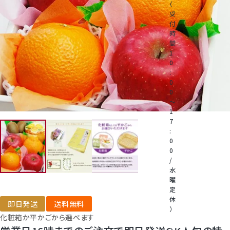
（
受
付
桃
時
間
1
大糖領桃
0
:
0
温室みかん(ハウスみかん)
0
～
1
梨
7
:
0
幸水梨ロイヤル
0
/
水
シャインマスカット
曜
定
休
クイーンルージュ
即日発送
送料無料
）
化粧箱か平かごから選べます
電
話