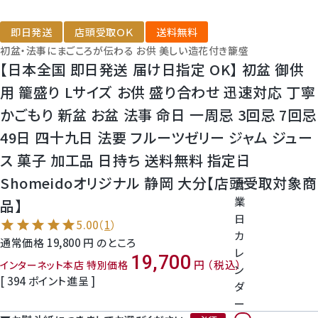
神紅ぶどう
番
号
即日発送
店頭受取ＯＫ
送料無料
ナガノパープル
を
初盆・法事にまごころが伝わる お供 美しい造花付き籠盛
タ
【日本全国 即日発送 届け日指定 OK】 初盆 御供
ッ
1房からOK！ぶどう狩り
プ
用 籠盛り Lサイズ お供 盛り合わせ 迅速対応 丁寧
し
かごもり 新盆 お盆 法事 命日 一周忌 3回忌 7回忌
て
宮崎産パパイヤ
く
49日 四十九日 法要 フルーツゼリー ジャム ジュー
だ
さ
すいか
ス 菓子 加工品 日持ち 送料無料 指定日
い
Shomeidoオリジナル 静岡 大分【店頭受取対象商
営
マスクメロンと季節のフルーツ詰合せ
業
品】
日
5.00
（
1
）
お試しフルーツ
カ
通常価格
19,800
のところ
レ
19,700
税込
インターネット本店 特別価格
ン
[
394
ポイント進呈 ]
ダ
ー