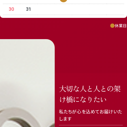
30
31
休業日
featured_seasonal_and_gifts
delivery_truck_speed
大切な人と人との架
け橋になりたい
私たちが心を込めてお届けいた
します