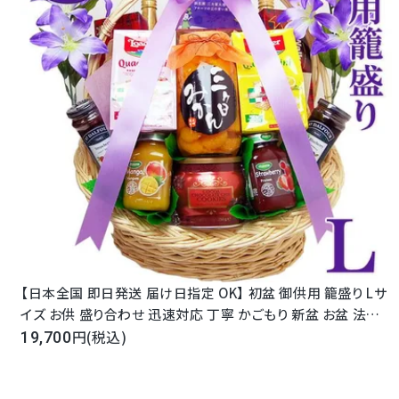
Review
商品レビュー
【日本全国 即日発送 届け日指定 OK】 初盆 御供用 籠盛り Lサ
イズ お供 盛り合わせ 迅速対応 丁寧 かごもり 新盆 お盆 法事
命日 一周忌 3回忌 7回忌 49日 四十九日 法要 フルーツゼリー
(税込)
19,700
ジャム ジュース 菓子 加工品 日持ち 送料無料 指定日 Shomei
doオリジナル 静岡 大分【店頭受取対象商品】