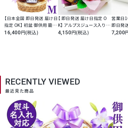
【日本全国 即日発送 届け日
【 即日発送 届け日指定 O
営業日1
指定 OK】 初盆 御供用 籠盛
K】 アルプスジュース入り プ
即日発送
り 盛籠 Ｍサイズ お供 盛り
(税込)
チフルーツセット 果汁10
(税込)
特選フ
16,400
4,150
7,200
合わせ 迅速対応 丁寧 かご
0％ 長野産 即日発送 宅配
個セット(
もり 新盆 お盆 法事 命日 一
果物 フルーツ ラッピング 日
ー詰め合
周忌 3回忌 7回忌 49日 四
持ち 手土産 内祝 御礼 御祝
祝 お見
十九日 法要 フルーツゼリー
お見舞 お供え 彼岸 法事 法
御供 法
ジャム ジュース 菓子 加工
要 49日 満中陰志 新盆 初盆
初盆お盆
品 日持ち 送料無料 指定日
フルーツセット フルーツ盛
忌 7回
RECENTLY VIEWED
Shomeidoオリジナル 静岡
り合わせ 送料無料 ギフト
フト プ
大分【店頭受取対象商品】
常温保存
最近見た商品