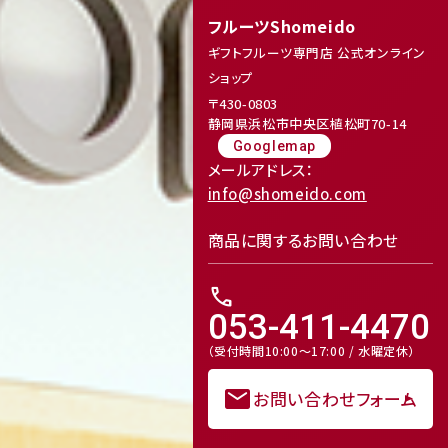
Mail Magazine
フルーツShomeido
メルマガ登録
receipt_long
contact_support
ギフトフルーツ専門店 公式オンライン
ショップ
〒430-0803
静岡県浜松市中央区植松町70-14
Googlemap
メールアドレス：
info@shomeido.com
Review
商品に関するお問い合わせ
レビューキャンペーンのご案内
call
053-411-4470
（受付時間10:00～17:00 / 水曜定休）
mail
お問い合わせフォーム