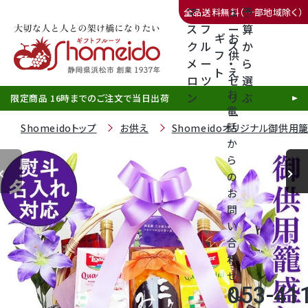
マ
ュ
予
全品送料無料（一部地域除く）
ス
フ
ー
算
ギ
お
ク
ル
ス
か
フ
供
メ
ー
・
ら
ト
え
三ヶ日みかん
ロ
ツ
ゼ
選
お
ン
リ
ぶ
限定商品 16時までのご注文で当日出荷
電
ー
話
Shomeidoトップ
お供え
Shomeidoオリジナル御供用
か
ら
の
静岡産クラウンメロン
お
問
天使音（あまね）マスクメロン
い
合
クラウンメロンゼリー
わ
せ
053-41
call