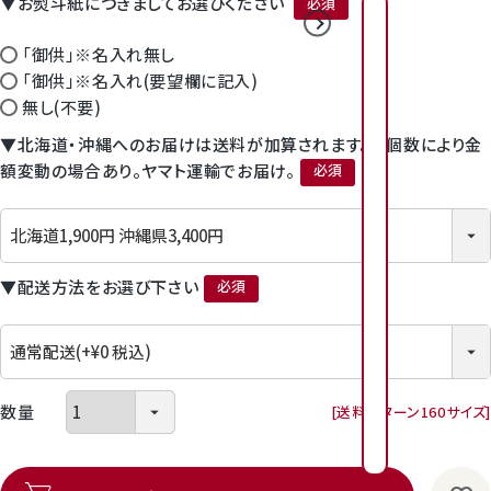
▼お熨斗紙につきましてお選びください
2026年8月
2026年9月
(必須)
「御供」※名入れ無し
日
日
月
月
火
火
水
水
木
木
金
金
「御供」※名入れ(要望欄に記入)
1
2
3
4
無し(不要)
▼北海道・沖縄へのお届けは送料が加算されます。※個数により金
2
3
4
5
6
1
7
1
6
7
8
9
額変動の場合あり。ヤマト運輸でお届け。
0
1
1
1
1
1
1
(必須)
9
1
0
1
1
1
2
1
3
1
4
1
3
4
5
6
7
8
1
1
1
1
2
2
▼配送方法をお選び下さい
6
2
7
2
8
2
9
2
0
2
1
2
(必須)
0
1
2
3
4
5
2
2
2
2
2
2
3
2
4
2
5
2
6
3
7
8
7
8
9
0
3
3
送料パターン
160サイズ
0
1