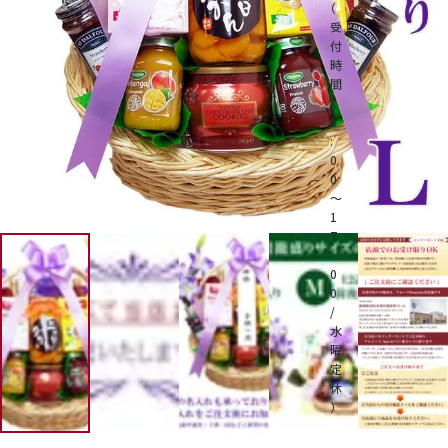
（
受
付
桃
時
間
1
大糖領桃
0
:
0
温室みかん(ハウスみかん)
0
～
1
梨
7
:
0
幸水梨ロイヤル
0
/
水
シャインマスカット
曜
定
休
クイーンルージュ
）
電
話