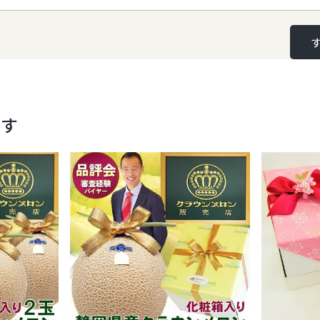
ます
静岡産 クラウンメロン【 白等級/山
簡易箱入り ( メロン専用箱 ) 大玉サ
前後フルーツ 果物 ギフト マスク
10,000
税込
〜
無料メッセージカード グルメ 高
ホワイトデー 内祝 お祝 お礼 誕生
送料無料
お届け日指定不可
事 法要 お供 志 お返し
★関連商品はこちら★