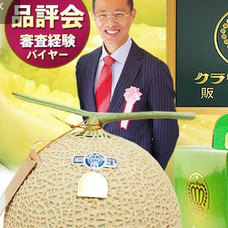
クラウンメロンゼリー
桃
大糖領桃
温室みかん(ハウスみかん)
梨