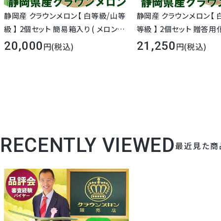
静岡産 クラウンメロン【 白等級/山等
静岡産 クラウンメロン【 白
級 】 2個セット 簡易箱入り ( メロン専
等級 】 2個セット 贈答
用箱 ) 大玉サイズ 1.45kg前後フルー
大玉サイズ 1.45kg前後 
20,000
21,250
(税込)
(税込)
ツ 果物 ギフト マスクメロン メロン 無
物 ギフト マスクメロン メ
料メッセージカード グルメ 高級 お彼
ッセージカード グルメ 高
岸 ホワイトデー 内祝 お祝 お礼 誕生
ワイトデー 内祝 お祝 お礼
日 お見舞 法事 法要 お供 志 お返し
見舞 法事 法要 お供 志 
RECENTLY VIEWED
最近見た商