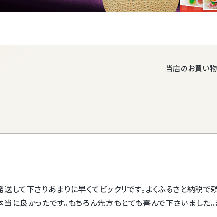
等級
大玉サイズ 1.4
食べ頃日の
メロンに付けて
目安
いただいており
食べ頃日の
召し上がり日の
希望
ってお申し込み
当店のお買い物
静岡産 クラウンメロン【 白等級 / 
セット 贈答用化粧箱入り 大玉サイズ
配送温度帯
後 フルーツ 果物 ギフト マスクメ
21,250
税込
〜
料メッセージカード グルメ 高級 
梱包サイズ
80サイズ
デー 内祝 お祝 お礼 誕生日 お見
送料無料
お届け日指定不可
■マスクメロン
供 志 お返し
同梱の付録
■追熟用メロ
クラウンメロン
てご発送いたし
梱包について
しております。
発送して下さりあまりに早くてビックリです。よくふるさと納税で
包装紙やリボン
本当に良かったです。もちろん先方もとても喜んで下さいました。
たします。