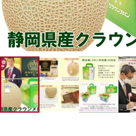
幸水梨ロイヤル
シャインマスカット
クイーンルージュ
神紅ぶどう
ナガノパープル
1房からOK！ぶどう狩り
宮崎産パパイヤ