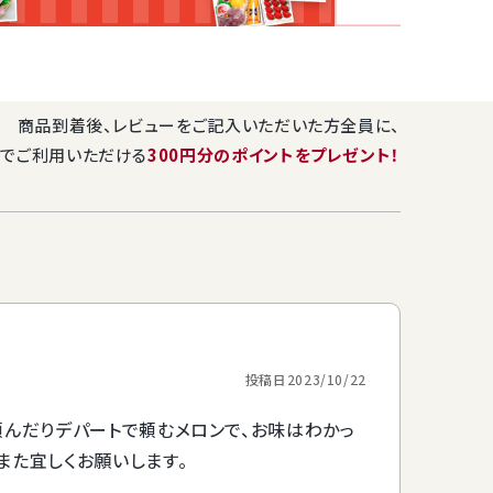
5kg前後
おりますタグと、同梱のクラウンメロンパンフレットに記載させて
ます。
ご指定をご希望の際には、商品入荷の関係上、8日程余裕を持
商品到着後、レビューをご記入いただいた方全員に、
メロン品評会 審査員経験者 バイヤーが選ぶ ブランドメロン！地元の高級フルーツ店からお届けします
メロン品評会 審査員経験者 バイヤーが選ぶ ブランドメロン！地元の高級フルーツ店からお届けします
くださいませ。
でご利用いただける
300円分のポイントをプレゼント！
山等級 】 2個
静岡産 クラウンメロン【 白等級 / 山等級 】1個
 1.45kg前
贈答用 化粧箱入り 大玉サイズ 1.45kg前後 フ
ロン メロン 無
ルーツ 果物 ギフト マスクメロン メロン 無料メッ
10,850
税込
〜
お彼岸 ホワイト
セージカード グルメ 高級 お彼岸 ホワイトデー
舞 法事 法要 お
内祝 お祝 お礼 誕生日 お見舞 法事 法要 お供
送料無料
お届け日指定不可
パンフレット
志 お返し
ン専用台
のロゴの入った専用簡易箱にお詰めした後、さらに外箱に入れ
投稿日
2023/10/22
ます。 ※こちらのお品は、資源節約のため簡易梱包にてお手配
頼んだりデパートで頼むメロンで、お味はわかっ
は付いておりません。熨斗はご希望により短冊タイプをご用意い
また宜しくお願いします。