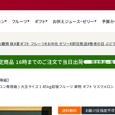
ロン
フルーツ
ギフト
お供え
ジュース・ゼリー
予算か
大糖領 桃
#夏ギフト フルーツ
#お中元 ゼリー
#即日発送
#敬老の日 ぶど
定商品 16時までのご注文で当日出荷
限定商品一覧
等級】
メロン専用箱 ) 大玉サイズ 1.45kg前後フルーツ 果物 ギフト マスクメロ
送料無料
お届け日指定不可