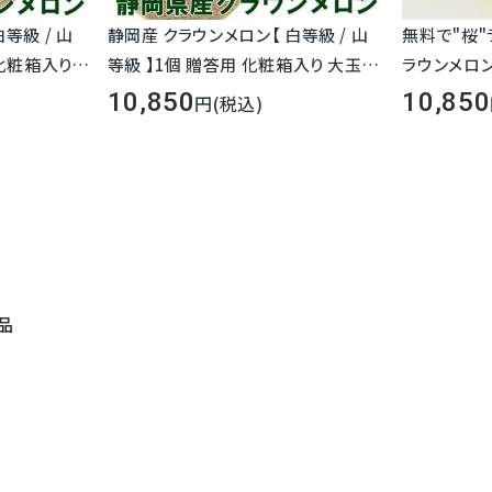
＜白等級＞
メロン【白等級】1個 簡易箱入
等級 / 山
静岡産 クラウンメロン【 白等級 / 山
無料で"桜
メロン【白等級】1個 化粧箱入
用化粧箱入り
等級 】1個 贈答用 化粧箱入り 大玉サ
ラウンメロン
196
メロン【白等級】2個セット 簡
フルーツ 果
イズ 1.45kg前後 フルーツ 果物 ギフ
ゼント 果物 フル
日本
10,850
10,850
(税込)
ロン 無料メ
ト マスクメロン メロン 無料メッセー
クメロン 健康 グル
メロン【白等級】2個セット 化
全国のお客様に
級 お彼岸 ホ
ジカード グルメ 高級 お彼岸 ホワイト
お祝い 誕生
 誕生日 お
デー 内祝 お祝 お礼 誕生日 お見舞 法
＜山等級＞
贈
お返し
事 法要 お供 志 お返し
メロン【山等級】1個 簡易箱入
先様に最
メロン【山等級】1個 化粧箱入
地元果実商と
メロン【山等級】2個セット 簡
メロン【山等級】2個セット 化
品