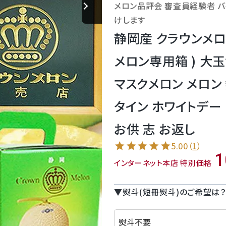
メロン品評会 審査員経験者 
けします
静岡産 クラウンメロン
メロン専用箱 ) 大玉
マスクメロン メロン
タイン ホワイトデー
お供 志 お返し
5.00
（
1
）
1
インターネット本店 特別価格
▼熨斗(短冊熨斗)のご希望は？