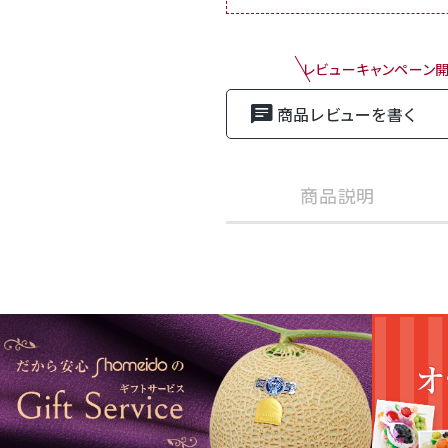
レビューキャンペーン
商品レビューを書く
商品説明
ご用途【簡易箱】
お礼・お返し・お
静岡県温室農
商品内容
高級温室クラウ
【白】もしくは