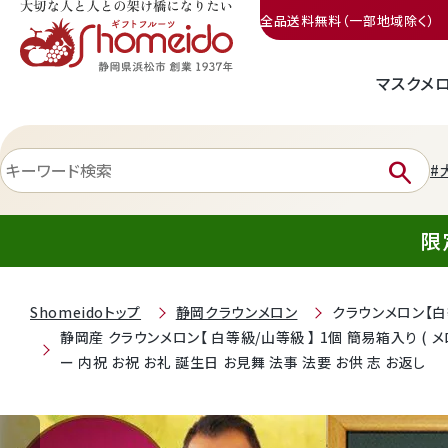
全品送料無料（一部地域除く）
マスクメ
三ヶ日みかん
search
#
限
Shomeidoトップ
静岡クラウンメロン
クラウンメロン【白
静岡産 クラウンメロン【 白等級/山等級 】 1個 簡易箱入り ( 
静岡産クラウンメロン
ー 内祝 お祝 お礼 誕生日 お見舞 法事 法要 お供 志 お返し
天使音（あまね）マスクメロン