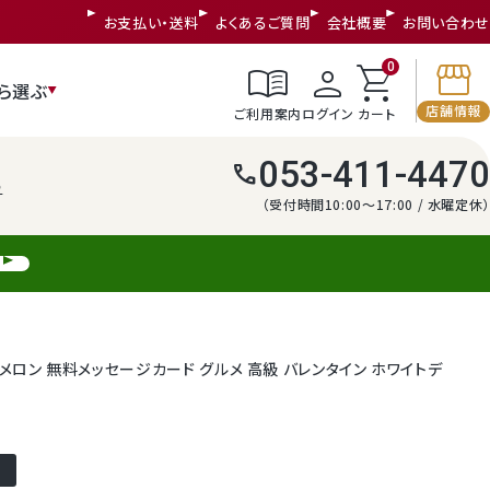
お支払い・送料
よくあるご質問
会社概要
お問い合わせ
storefront
menu_book
person
shopping_cart
0
ら選ぶ
店舗情報
ご利用案内
ログイン
カート
053-411-4470
call
う
（受付時間10:00～17:00 / 水曜定休）
ン メロン 無料メッセージカード グルメ 高級 バレンタイン ホワイトデ