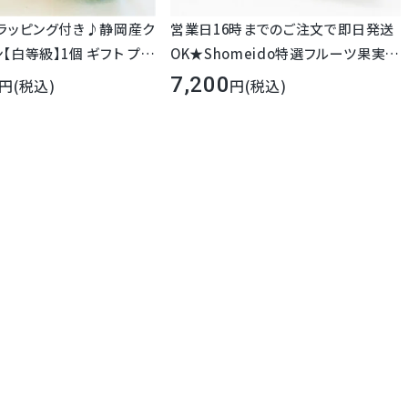
り
"ラッピング付き♪静岡産ク
営業日16時までのご注文で即日発送
り
【白等級】1個 ギフト プレ
OK★Shomeido特選フルーツ果実ゼ
6年に高級フルーツ部門を開設して以来、
易箱入り
ーツ 人気 高級 マス
リー8個セット( 化粧箱入り ) ゼリー詰
屈指のメロンの名産地 ここ静岡から
7,200
(税込)
(税込)
メ 送料無料 内祝
め合わせ 内祝 御礼 御祝 お見舞 かご
粧箱入り
地元静岡産のマスクメロンを届けて参りました。
日 お見舞 御礼
盛り お供え 御供 法事 法要 彼岸 新盆
初盆お盆１回忌 1周忌 3回忌 7回忌 フ
答用フルーツの王様マスクメロン。
ルーツゼリー ギフト プレゼント 人気
り
高の美味しさとご満足をお届けすべく、
日持ち 常温保存 迅速対
り
してのプライドを持ってお手配いたします。
易箱入り
粧箱入り