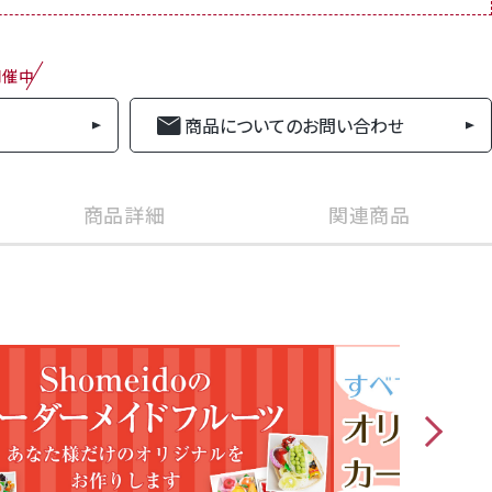
開催中
商品についてのお問い合わせ
商品詳細
関連商品
商品番号
melon
見舞・ご自宅用・お土産・手土産などギフト全般
業協同組合出荷
ンメロン 1個
【山】