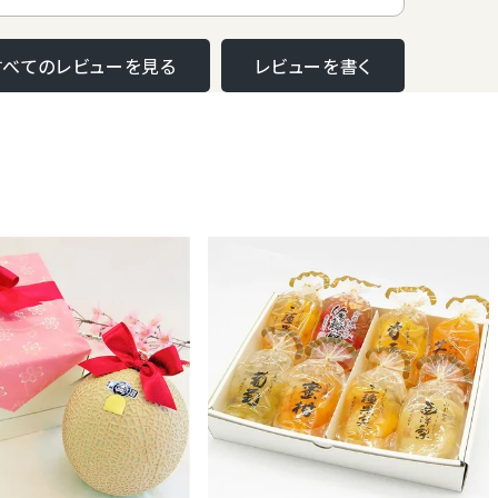
すべてのレビューを見る
レビューを書く
メロン品評会 審査員経験者 バイヤーが選ぶ ブランドメロン！地元の高級フルーツ店からお届けします
等級 】 1個
イズ 1.45kg
メロン メロン
級 バレンタイン
日 お見舞 法