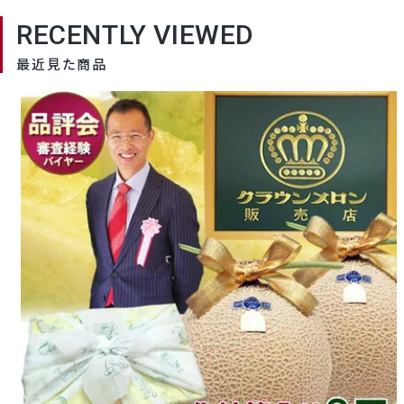
法事 法要 お供 志 お返し
誕生日 お見舞 法事 法要 お
誕生日 
RECENTLY VIEWED
供 志 お返し
供 志 
最近見た商品