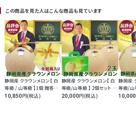
この商品を見た人はこんな商品も見ています
静岡産 クラウンメロン【 白
静岡産 クラウンメロン【 白
静岡産 
等級 / 山等級 】1個 贈答用
等級/山等級 】 2個セット 簡
等級/山
化粧箱入り 大玉サイズ 1.45
(税込)
易箱入り ( メロン専用箱 )
(税込)
入り ( 
10,850
20,000
10,000
kg前後 フルーツ 果物 ギフ
大玉サイズ 1.45kg前後フル
サイズ 1
ト マスクメロン メロン 無料
ーツ 果物 ギフト マスクメロ
果物 ギ
メッセージカード グルメ 高
ン メロン 無料メッセージカ
ロン 無
級 お彼岸 ホワイトデー 内
ード グルメ 高級 お彼岸 ホ
グルメ 
祝 お祝 お礼 誕生日 お見舞
ワイトデー 内祝 お祝 お礼
ワイトデ