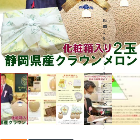
（
受
付
桃
時
間
1
大糖領桃
0
:
0
温室みかん(ハウスみかん)
0
～
1
梨
7
:
0
幸水梨ロイヤル
0
/
水
シャインマスカット
曜
定
休
クイーンルージュ
）
電
話