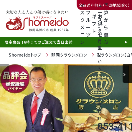
マ
ュ
予
全品送料無料（一部地域除く）
ス
フ
ー
算
ギ
お
ク
ル
ス
か
フ
供
メ
ー
・
ら
ト
え
三ヶ日みかん
ロ
ツ
ゼ
選
お
ン
リ
ぶ
限定商品 16時までのご注文で当日出荷
電
ー
話
Shomeidoトップ
静岡クラウンメロン
クラウンメロン【白
か
ら
の
静岡産クラウンメロン
お
問
天使音（あまね）マスクメロン
い
合
クラウンメロンゼリー
わ
せ
053-41
call