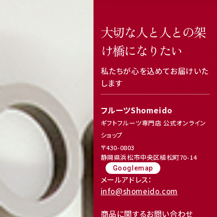
大切な人と人との架
け橋になりたい
私たちが心を込めてお届けいた
します
フルーツShomeido
featured_seasonal_and_gifts
delivery_truck_speed
ギフトフルーツ専門店 公式オンライン
ショップ
〒430-0803
静岡県浜松市中央区植松町70-14
Googlemap
メールアドレス：
info@shomeido.com
商品に関するお問い合わせ