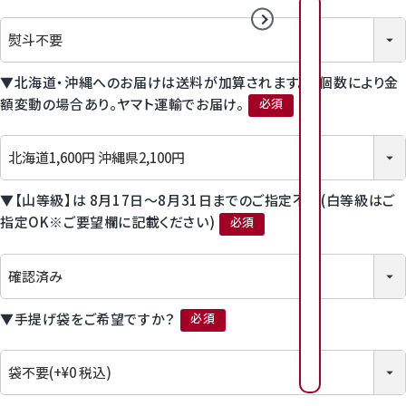
(必須)
2026年8月
2026年9月
日
日
月
月
火
火
水
水
木
木
金
金
▼北海道・沖縄へのお届けは送料が加算されます。※個数により金
1
2
3
4
額変動の場合あり。ヤマト運輸でお届け。
2
3
4
5
6
1
7
1
(必須)
6
7
8
9
0
1
1
1
1
1
1
9
1
0
1
1
1
2
1
3
1
4
1
▼【山等級】は 8月17日～8月31日までのご指定不可(白等級はご
3
4
5
6
7
8
1
1
1
1
2
2
指定OK※ご要望欄に記載ください)
(必須)
6
2
7
2
8
2
9
2
0
2
1
2
0
1
2
3
4
5
2
2
2
2
2
2
3
2
4
2
5
2
6
3
7
8
▼手提げ袋をご希望ですか？
7
8
9
0
(必須)
3
3
0
1