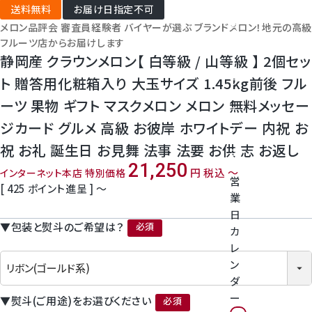
神紅ぶどう
送料無料
お届け日指定不可
番
号
メロン品評会 審査員経験者 バイヤーが選ぶ ブランドメロン！地元の高
ナガノパープル
を
フルーツ店からお届けします
タ
静岡産 クラウンメロン【 白等級 / 山等級 】 2個セッ
ッ
1房からOK！ぶどう狩り
ト 贈答用化粧箱入り 大玉サイズ 1.45kg前後 フル
プ
し
ーツ 果物 ギフト マスクメロン メロン 無料メッセー
て
宮崎産パパイヤ
く
ジカード グルメ 高級 お彼岸 ホワイトデー 内祝 お
だ
祝 お礼 誕生日 お見舞 法事 法要 お供 志 お返し
さ
すいか
い
21,250
税込
〜
インターネット本店 特別価格
営
[
425
ポイント進呈 ]
〜
マスクメロンと季節のフルーツ詰合せ
業
日
▼包装と熨斗のご希望は？
お試しフルーツ
カ
(必須)
レ
ン
ダ
ー
▼熨斗(ご用途)をお選びください