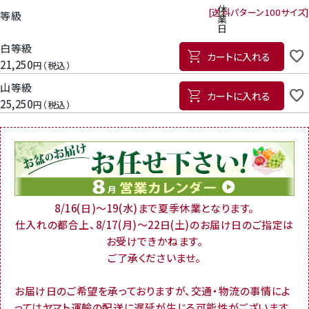
休
送料パターン
100サイズ
等級
業
日
白等級
カートに入れる
21,250
税込
山等級
カートに入れる
25,250
税込
8/16(日)～19(水)まで夏季休業となります。
仕入れの都合上、8/17(月)～22日(土)のお届け日のご指定は
お受けできかねます。
ご了承くださいませ。
お届け日のご希望を承っておりますが、交通・物流の事情によ
ってはヤマト運輸の配送に遅延が生じる可能性がございます。