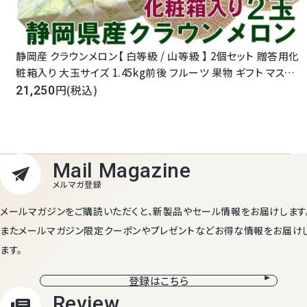
静岡産 クラウンメロン【 白等級 / 山等級 】 2個セット 贈答用化
粧箱入り 大玉サイズ 1.45kg前後 フルーツ 果物 ギフト マスク
メロン メロン 無料メッセージカード グルメ 高級 お彼岸 ホワイ
(税込)
21,250
トデー 内祝 お祝 お礼 誕生日 お見舞 法事 法要 お供 志 お返し
メールマガジンをご購読いただくと、新製品やセール情報をお届けします
またメールマガジン限定クーポンやプレゼントなどお得な情報をお届け
ます。
登録はこちら