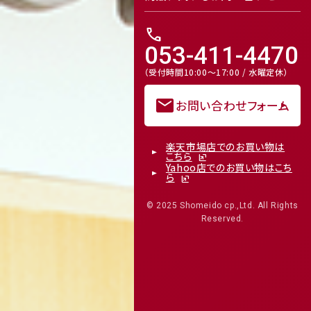
receipt_long
contact_support
call
053-411-4470
Mail Magazine
（受付時間10:00～17:00 / 水曜定休）
メルマガ登録
mail
お問い合わせフォーム
楽天市場店でのお買い物は
こちら
Yahoo店でのお買い物はこち
ら
© 2025 Shomeido cp.,Ltd. All Rights
Reserved.
Review
レビューキャンペーンのご案内