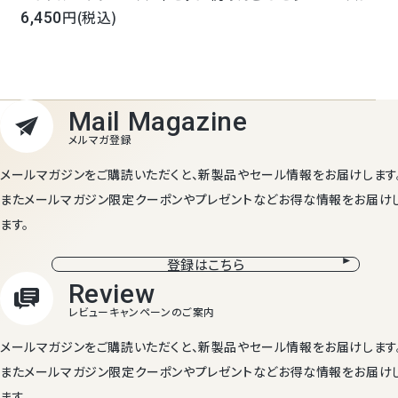
ート 長野県産 信州アルプス 即日発送 宅配 母の日 父の日 お
(税込)
6,450
中元 お歳暮 御祝 内祝 誕生日 御礼 お見舞い ご挨拶 日持ち 常
温保存 お供 法事 法要 お彼岸 満中陰志 志 お返し
メールマガジンをご購読いただくと、新製品やセール情報をお届けします
またメールマガジン限定クーポンやプレゼントなどお得な情報をお届け
ます。
登録はこちら
メールマガジンをご購読いただくと、新製品やセール情報をお届けします
またメールマガジン限定クーポンやプレゼントなどお得な情報をお届け
ます。