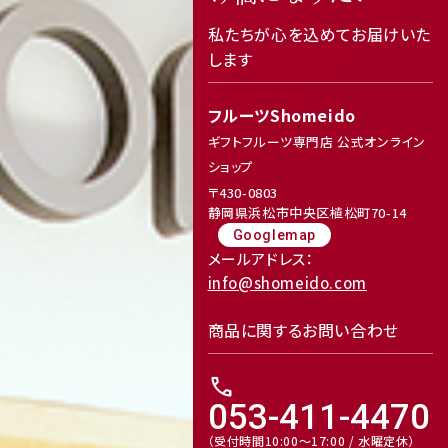
receipt_long
contact_support
私たちが心を込めてお届けいた
します
Review
フルーツShomeido
レビューキャンペーンのご案内
ギフトフルーツ専門店 公式オンライン
ショップ
〒430-0803
静岡県浜松市中央区植松町70-14
Googlemap
メールアドレス：
info@shomeido.com
商品に関するお問い合わせ
call
053-411-4470
（受付時間10:00～17:00 / 水曜定休）