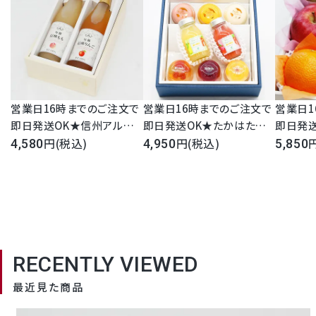
営業日16時までのご注文で
営業日16時までのご注文で
営業日1
即日発送OK★信州アルプ
即日発送OK★たかはたファ
即日発
スストレートフルーツジュー
(税込)
ーム 3種8個 バラエティセッ
(税込)
ルーツ盛
4,580
4,950
5,850
ス2本セット 桃 りんご ぶどう
ト ゼリー プリン スムージー
850円 
100％ ストレート 長野県産
プレゼント 高級 御祝 内祝
供え 果
信州アルプス 即日発送 宅
誕生日 御礼 お見舞 手土産
合わせ 
配 母の日 父の日 お中元 お
スイーツ 日持ち 常温 お供
生日 お
歳暮 御祝 内祝 誕生日 御礼
法要 中元 母の日 父の日 送
法事 法
お見舞い ご挨拶 日持ち 常
料無料
RECENTLY VIEWED
温保存 お供 法事 法要 お彼
岸 満中陰志 志 お返し
最近見た商品