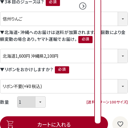
▼3本目のジュースは？
2026年8月
2026年9月
(必須)
日
日
月
月
火
火
水
水
木
木
金
金
1
2
3
4
▼北海道・沖縄へのお届けは送料が加算されます。※個数により金
2
3
4
5
6
1
7
1
額変動の場合あり。ヤマト運輸でお届け。
6
7
8
9
(必須)
0
1
1
1
1
1
1
9
1
0
1
1
1
2
1
3
1
4
1
3
4
5
6
7
8
1
1
1
1
2
2
▼リボンをおかけしますか？
(必須)
6
2
7
2
8
2
9
2
0
2
1
2
0
1
2
3
4
5
2
2
2
2
2
2
3
2
4
2
5
2
6
3
7
8
送料パターン
100サイズ
7
8
9
0
3
3
0
1
カートに入れる