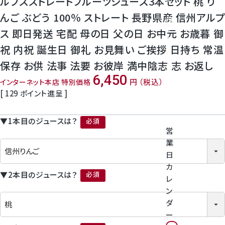
ルプスストレートフルーツジュース3本セット 桃 り
神紅ぶどう
番
んご ぶどう 100％ ストレート 長野県産 信州アルプ
号
ナガノパープル
を
ス 即日発送 宅配 母の日 父の日 お中元 お歳暮 御
タ
祝 内祝 誕生日 御礼 お見舞い ご挨拶 日持ち 常温
ッ
1房からOK！ぶどう狩り
プ
保存 お供 法事 法要 お彼岸 満中陰志 志 お返し
し
6,450
て
税込
インターネット本店 特別価格
宮崎産パパイヤ
く
[
129
ポイント進呈 ]
だ
さ
すいか
い
▼1本目のジュースは？
営
(必須)
マスクメロンと季節のフルーツ詰合せ
業
日
お試しフルーツ
カ
▼2本目のジュースは？
レ
(必須)
ン
ダ
ー