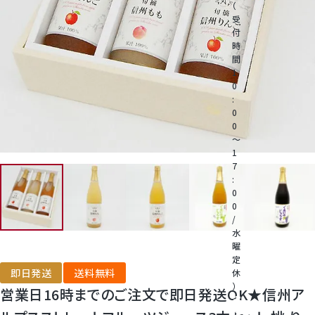
（
受
付
桃
時
間
1
大糖領桃
0
:
0
温室みかん(ハウスみかん)
0
～
1
梨
7
:
0
幸水梨ロイヤル
0
/
水
シャインマスカット
曜
定
即日発送
送料無料
休
クイーンルージュ
）
営業日16時までのご注文で即日発送OK★信州ア
電
話