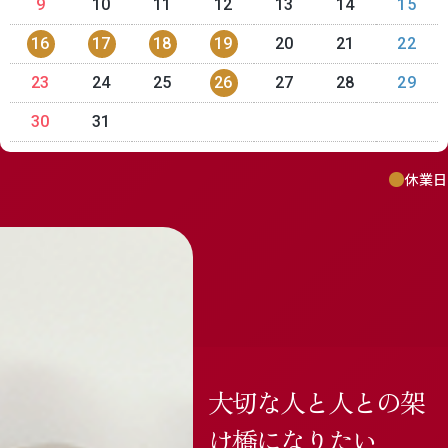
9
10
11
12
13
14
15
16
17
18
19
20
21
22
23
24
25
26
27
28
29
30
31
休業日
featured_seasonal_and_gifts
delivery_truck_speed
Mail Magazine
メルマガ登録
大切な人と人との架
け橋になりたい