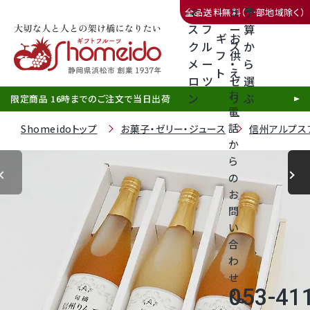
マ
ュ
予
全品送料無料（一部地域除く）
ス
フ
ー
算
ギ
お
ク
ル
ス
か
フ
供
メ
ー
・
ら
ト
え
三ヶ日みかん
ロ
ツ
ゼ
選
お
ン
リ
ぶ
限定商品 16時までのご注文で当日出荷
電
ー
話
Shomeidoトップ
お菓子・ゼリー・ジュース
信州アルプス
か
ら
の
静岡産クラウンメロン
お
問
天使音（あまね）マスクメロン
い
合
クラウンメロンゼリー
わ
せ
053-41
call