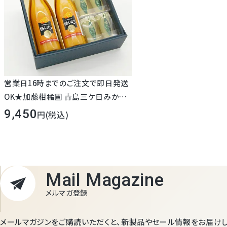
営業日16時までのご注文で即日発送
OK★加藤柑橘園 青島三ケ日みかん
ジュース『極しぼり』 2本 ＆クラウンメ
9,450
(税込)
ロンゼリーエスト 化粧箱入り 敬老の
日 ストレート みかん100% ジュース
無添加 三ヶ日 高級 無料メッセージ
プレゼント ギフト 静岡 浜松 濃厚 お
Mail Magazine
彼岸 お供 法事 法要 日持ち 16時まで
メルマガ登録
メールマガジンをご購読いただくと、新製品やセール情報をお届けし