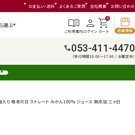
お支払い・送料
よくあるご質問
会社概要
お問い合わせ
storefront
menu_book
person
shopping_cart
0
ら選ぶ
店舗情報
ご利用案内
ログイン
カート
053-411-4470
call
（受付時間10:00～17:00 / 水曜定休）
り 敬老の日 ストレート みかん100% ジュース 無添加 三ヶ日