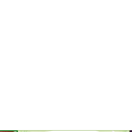
すいか
マスクメロンと季節のフルーツ詰合せ
お試しフルーツ