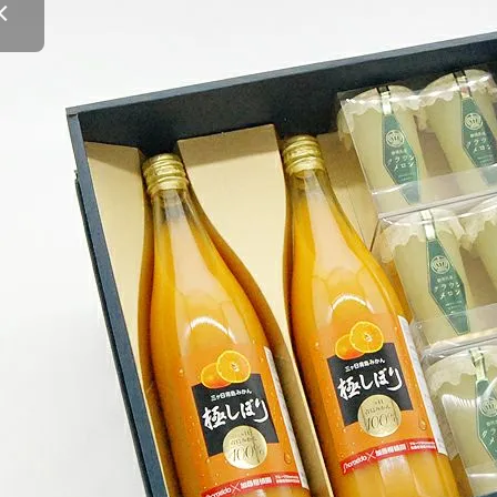
クラウンメロンゼリー
桃
大糖領桃
温室みかん(ハウスみかん)
梨