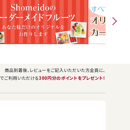
かんジュース『極しぼり』 2本（1本720ml）
ンメロン ゼリー 6個(2個入りパック×3セット)
こちら
22.5cm×高さ9cm
商品到着後、レビューをご記入いただいた方全員に、
でご利用いただける
300円分のポイントをプレゼント！
れし包装した後、不織布の風呂敷でお包みいたします。さらに外
てお届けいたします。
け常温で保存してください。