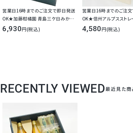
営業日16時までのご注文で即日発送
営業日16時までのご注
OK★加藤柑橘園 青島三ケ日みかん
OK★信州アルプスストレ
ジュース『極しぼり』 1本 ＆クラウンメ
ジュース2本セット 桃 りん
6,930
4,580
(税込)
(税込)
ロンゼリーエスト 化粧箱入り 敬老の
00％ ストレート 長野県
日 ストレート みかん100% ジュース
ス 即日発送 宅配 母の日
無添加 三ヶ日 高級 無料メッセージ
元 お歳暮 御祝 内祝 誕生
プレゼント ギフト 静岡 浜松 濃厚 お
見舞い ご挨拶 日持ち 常
彼岸 お供 法事 法要 日持ち 16時まで
法事 法要 お彼岸 満中陰
RECENTLY VIEWED
最近見た商