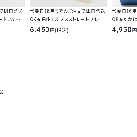
文で即日発送
営業日16時までのご注文で即日発送
営業日16
ートフルーツ
OK★信州アルプスストレートフルーツ
OK★たかは
ご ぶどう 1
ジュース3本セット 桃 りんご ぶどう 1
ティセット 
6,450
4,950
(税込)
産 信州アルプ
00％ ストレート 長野県産 信州アルプ
プレゼント 
 父の日 お中
ス 即日発送 宅配 母の日 父の日 お中
礼 お見舞 
日 御礼 お
元 お歳暮 御祝 内祝 誕生日 御礼 お
温 お供 法
温保存 お供
見舞い ご挨拶 日持ち 常温保存 お供
料無料
志 志 お返し
法事 法要 お彼岸 満中陰志 志 お返し
毎年三ヶ日みかんシ
品
加藤柑橘園の主・
加藤柑橘園のみかんだけ