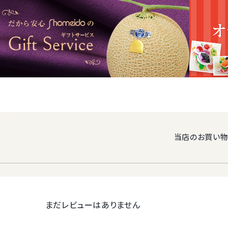
■青島三ケ日み
商品内容
■静岡 クラウ
商品詳細
→賞味期限は
配送温度帯
箱の大きさ
約縦34cm×横
梱包サイズ
100サイズ
当店のお買い物
化粧箱にお入
梱包
箱にお入れし
保存方法
直射日光を避
まだレビューはありません