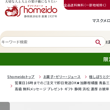
全品送料無料（一部地域除く）
マスクメ
三ヶ日みかん
search
#
限
Shomeidoトップ
お菓子・ゼリー・ジュース
極しぼりとク
営業日16時までのご注文で即日発送OK★加藤柑橘園 青島三ケ日
静岡産クラウンメロン
高級 無料メッセージ プレゼント ギフト 静岡 浜松 濃厚 お彼岸 
天使音（あまね）マスクメロン