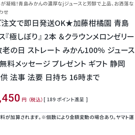
みが凝縮！青島みかんの濃厚なjジュースと芳醇で上品、お洒落な
わせ
ご注文で即日発送OK★加藤柑橘園 青島
『極しぼり』 2本 ＆クラウンメロンゼリー
敬老の日 ストレート みかん100% ジュース
 無料メッセージ プレゼント ギフト 静岡
供 法事 法要 日持ち 16時まで
,450
[
189
ポイント進呈 ]
税込
料が加算されます。※個数により金額変動の場合あり。ヤマト運