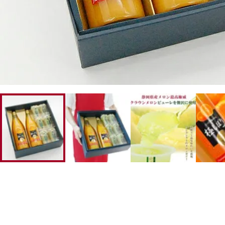
幸水梨ロイヤル
シャインマスカット
クイーンルージュ
神紅ぶどう
ナガノパープル
1房からOK！ぶどう狩り
宮崎産パパイヤ