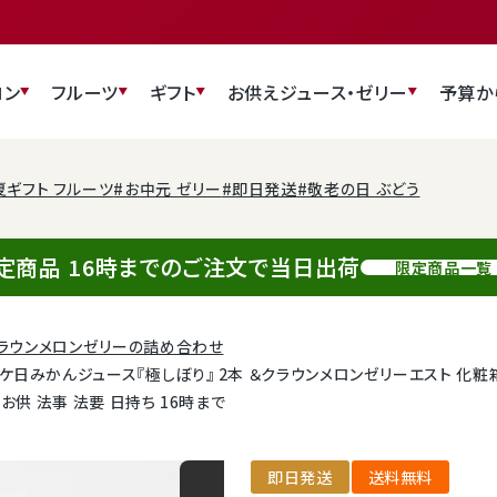
ロン
フルーツ
ギフト
お供え
ジュース・ゼリー
予算か
夏ギフト フルーツ
#お中元 ゼリー
#即日発送
#敬老の日 ぶどう
定商品 16時までのご注文で当日出荷
限定商品一覧
ラウンメロンゼリーの詰め合わせ
みかんジュース『極しぼり』 2本 ＆クラウンメロンゼリーエスト 化粧箱入
お供 法事 法要 日持ち 16時まで
即日発送
送料無料