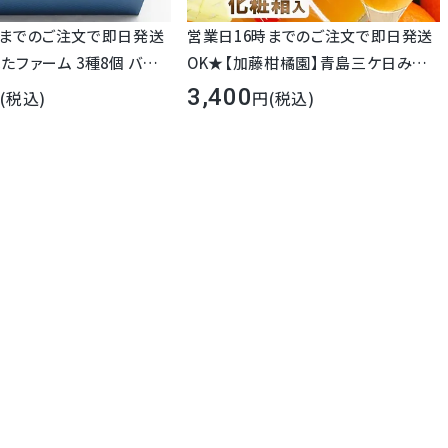
時までのご注文で即日発送
営業日16時までのご注文で即日発送
たファーム 3種8個 バラエ
OK★【加藤柑橘園】青島三ケ日みか
ゼリー プリン スムージー
んジュース『極しぼり』 1本/2本/3本
3,400
(税込)
(税込)
高級 御祝 内祝 誕生日 御
化粧箱入り
手土産 スイーツ 日持ち 常
要 中元 母の日 父の日 送
ーズンにご好評の三ヶ日みかんの発祥・加藤柑橘園。
加藤さん自らが納得できるジュース工場を探し求め、
を使った濃厚な味わいのみかんジュースが完成しました。