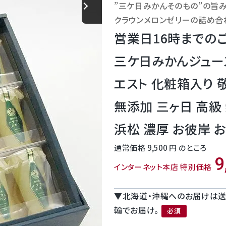
”三ケ日みかんそのもの”の旨
クラウンメロンゼリーの詰め合
営業日16時までの
三ケ日みかんジュース
エスト 化粧箱入り 
無添加 三ヶ日 高級
浜松 濃厚 お彼岸 お
通常価格
9,500
のところ
9
インターネット本店 特別価格
▼北海道・沖縄へのお届けは送
輸でお届け。
(必須)