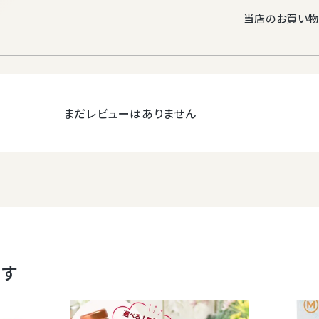
配送温度帯
静岡産三ケ日みかん使用のご当地ポ
当店のお買い物
＜6月上旬以降入荷予定＞三ケ日
チップス 10袋セット
梱包サイズ
140サイズ
梱包
無地の段ボ
6,580
税込
お届け日につい
お届けまで
送料無料
お届け日指定不可
て
ご遠慮いただ
まだレビューはありません
ます