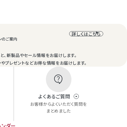
詳しくはこちら
ンのご案内
と、新製品やセール情報をお届けします。
ンやプレゼントなどお得な情報をお届けします。
contact_support
0mから汲み上げられた海洋深層水は、河川や表層水に比べて、
かに少ない清浄性をもちながら、豊富なミネラル栄養素を含みま
す。
よくあるご質問
作った塩（静岡のうましお）だけを使用しました。
お客様からよくいただく質問を
まとめました
をじっくり丁寧に、手間を惜しまず釜揚げしました。
レンダー
ほんのりみかん風味も楽しめます。