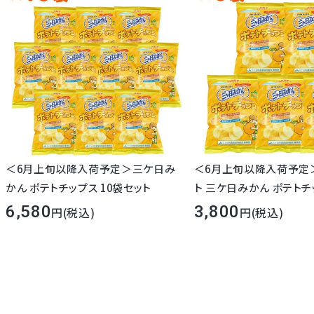
＜6月上旬以降入荷予定＞三ケ日み
＜6月上旬以降入荷予定
かん ポテトチップス 10袋セット
ト 三ケ日みかん ポテトチ
ット
6,580
3,800
(税込)
(税込)