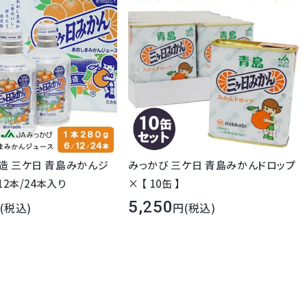
造 三ケ日 青島みかんジ
みっかび 三ケ日 青島みかんドロップ
12本/24本入り
× 【 10缶 】
5,250
(税込)
(税込)