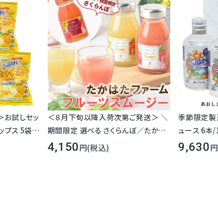
＞お試しセッ
＜８月下旬以降入荷次第ご発送＞ ＼
季節限定製
ップス 5袋セ
期間限定 選べる さくらんぼ／たかは
ュース 6本/
たファーム フルーツスムージー 6本
4,150
9,630
(税込)
セット