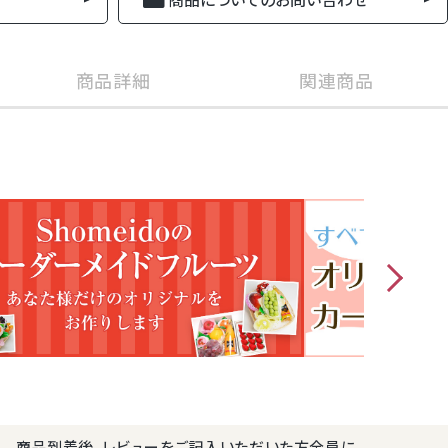
商品詳細
関連商品
商品番号
mikanpote15
ポテトチップス
袋セット
はこちら
商品到着後、レビューをご記入いただいた方全員に、