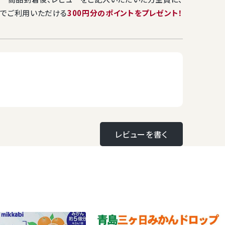
テトチップス！
静岡産三ケ日みかん使用のご当地ポテトチップス！
でご利用いただける
300円分のポイントをプレゼント！
みかん ポテト
＜6月上旬以降入荷予定＞お試しセット 三ケ日
みかん ポテトチップス 5袋セット
ール箱へ入れてそのまま発送いたします。
3,800
税込
多少お日にちをいただく場合がございます。お届け日のご指定は
送料無料
お届け日指定不可
きます様お願い申し上げます。
レビューを書く