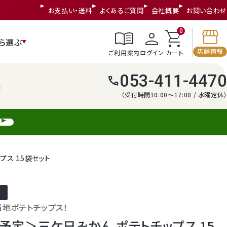
お支払い・送料
よくあるご質問
会社概要
お問い合わせ
storefront
menu_book
person
shopping_cart
0
ら選ぶ
店舗情報
ご利用案内
ログイン
カート
053-411-4470
call
う
（受付時間10:00～17:00 / 水曜定休）
ス 15袋セット
地ポテトチップス！
予定＞三ケ日みかん ポテトチップス 15