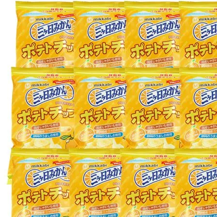
クラウンメロンゼリー
桃
大糖領桃
温室みかん(ハウスみかん)
梨