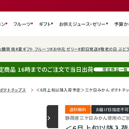
ロン
フルーツ
ギフト
お供え
ジュース・ゼリー
予算か
大糖領 桃
#夏ギフト フルーツ
#お中元 ゼリー
#即日発送
#敬老の日 ぶど
定商品 16時までのご注文で当日出荷
限定商品一覧
ポテトチップス
＜6月上旬以降入荷予定＞三ケ日みかん ポテトチップ
送料無料
お届け日指定不可
静岡産三ケ日みかん使用のご当
＜6月上旬以降入荷