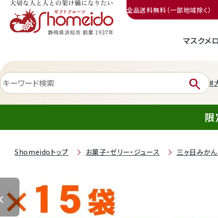
全品送料無料（一部地域除く）
マスクメ
三ヶ日みかん
search
#
限
Shomeidoトップ
お菓子・ゼリー・ジュース
三ヶ日みかん
静岡産クラウンメロン
天使音（あまね）マスクメロン