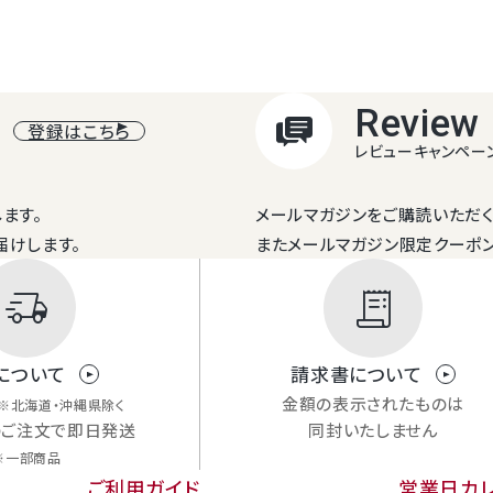
Review
登録はこちら
レビューキャンペー
ます。
メールマガジンをご購読いただく
届けします。
またメールマガジン限定クーポ
delivery_truck_speed
receipt_long
静岡県焼津沖の駿河湾水深20
細菌や有害化学物質等がはる
について
請求書について
この深層水から
金額の表示されたものは
※北海道・沖縄県除く
のご注文で即日発送
同封いたしません
※一部商品
国産じゃがいも
ご利用ガイド
営業日カ