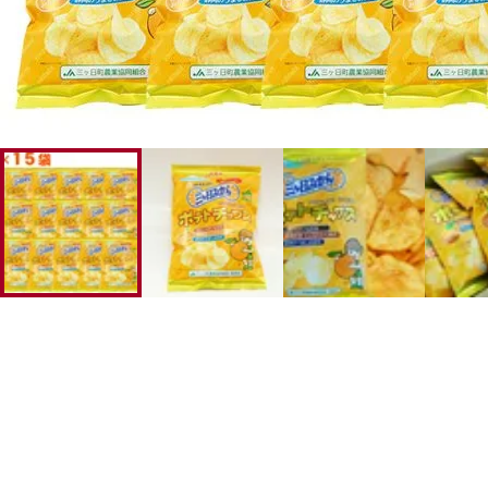
幸水梨ロイヤル
シャインマスカット
クイーンルージュ
神紅ぶどう
ナガノパープル
1房からOK！ぶどう狩り
宮崎産パパイヤ