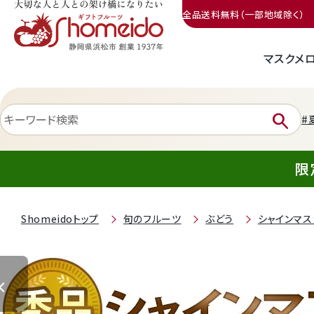
全品送料無料（一部地域除く）
マスクメ
三ヶ日みかん
search
#
限
Shomeidoトップ
旬のフルーツ
ぶどう
シャインマス
静岡産クラウンメロン
天使音（あまね）マスクメロン