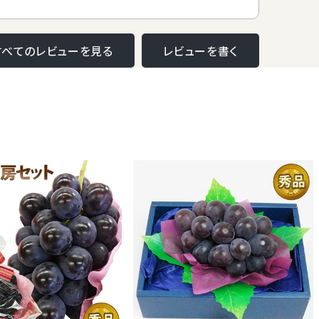
すべてのレビューを見る
レビューを書く
「安芸津２１号（スチューベン×マスカッ
トオブアレキサンドリア）」と「白南」の交
配によって生まれたニューフェイス「シャ
インマスカット」。
優れた特性と外観の美しさを兼ね備えた
シャインマスカットは、『ぶどうの女王』と
呼ばれた、親品種であるマスカットオブ
アレキサンドリアを超えるぶどうと言わ
れ非常に高い評価を得ています。