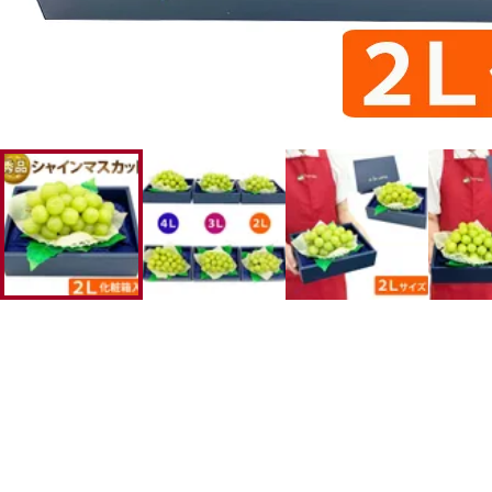
幸水梨ロイヤル
シャインマスカット
クイーンルージュ
神紅ぶどう
ナガノパープル
1房からOK！ぶどう狩り
宮崎産パパイヤ