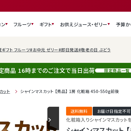
ロン
フルーツ
ギフト
お供え
ジュース・ゼリー
予算か
夏ギフト フルーツ
#お中元 ゼリー
#即日発送
#敬老の日 ぶどう
定商品 16時までのご注文で当日出荷
限定商品一覧
カット
シャインマスカット 【秀品】 1房 化粧箱 450-550g前後
送料無料
お届け日指定不可
化粧箱入りシャインマスカット
シャインマスカット 【秀