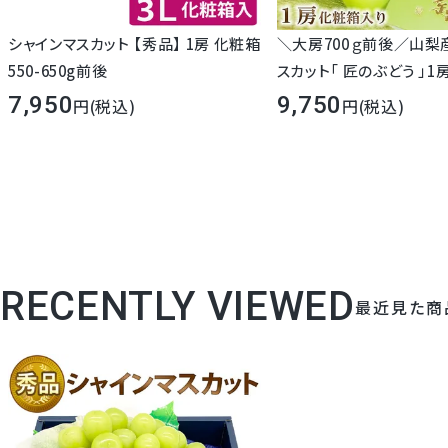
シャインマスカット 【秀品】 1房 化粧箱
＼大房700ｇ前後／山梨
550-650g前後
スカット「 匠のぶどう 」
箱入り
7,950
9,750
(税込)
(税込)
RECENTLY VIEWED
最近見た商