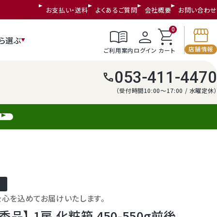
お支払い・送料
よくあるご質問
会社概要
お問い合わせ
storefront
menu_book
person
shopping_cart
0
ら選ぶ
店舗情報
ご利用案内
ログイン
カート
053-411-4470
call
（受付時間10:00～17:00 / 水曜定休）
を心を込めてお届けいたします。
品】 1房 化粧箱 450-550g前後