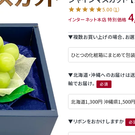
5.00
（
1
）
4
インターネット本店 特別価格
▼複数お買い上げの場合、お選
▼北海道・沖縄へのお届けは送
輸でお届け。
(必須)
▼リボンをおかけしますか
(必