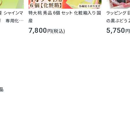
産 シャインマ
特大桃 秀品 6個 セット 化粧箱入り 国
ラッピング 
1房 専用化粧
産
7,800
5,750
(税込)
品