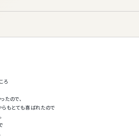
配送温度帯
梱包サイズ
80サイズ
化粧箱を包装
す。 クール宅
梱包
ろ

たので、

らもとても喜ばれたので





。