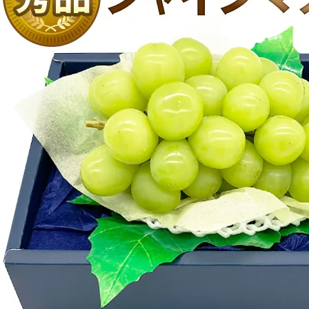
クラウンメロンゼリー
桃
大糖領桃
温室みかん(ハウスみかん)
梨