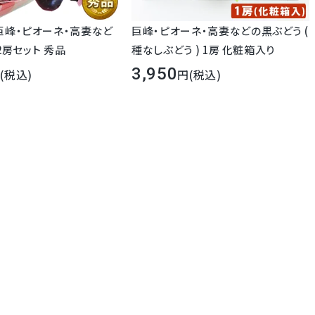
巨峰・ピオーネ・高妻など
巨峰・ピオーネ・高妻などの黒ぶどう (
の黒ぶどう 2房セット 秀品
種なしぶどう ) 1房 化粧箱入り
見た目も美しく、大粒。
3,950
種もなくて皮ごと食べられると、人気の
(税込)
(税込)
ぶどうの要素を全て持ち合わせた優れた
特性。
親であるスチューベンの濃厚な甘さ、マ
スカットオブアレキサンドリアの甘さと豊
かな香りなど親品種の長所をしっかりと
受け継いでいます。
「ぶどうの女王」を超えると言われるのも
納得です。
強い甘さもしつこくなくさっぱりと食べら