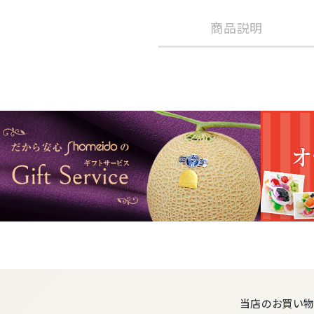
商品説明
お祝い・内祝
中お見舞い・
山梨・長野・
シャインマスカ
商品内容
2Lサイズ:450
(化粧箱サイズ：
5月中旬～2月
発送時期
※シーズン初
当店のお買い物