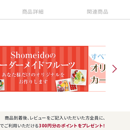
商品詳細
関連商品
商品番号
shak
い・誕生日お祝い・お礼・ご出産お祝・御見舞い・お供・志・父の日・お中元・暑
残暑お見舞い・敬老の日・お彼岸・お歳暮・お年賀など贈り物全般
島根産など国産
ット【秀品】1房(化粧箱入り）
-550ｇ前後
縦19cm×横28.5cm×高さ12cm)
上旬
商品到着後、レビューをご記入いただいた方全員に、
旬と終盤はお届け日のご希望にそえない場合がございます。
でご利用いただける
300円分のポイントをプレゼント！