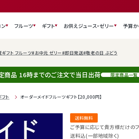
ロン
フルーツ
ギフト
お供え
ジュース・ゼリー
予算か
夏ギフト フルーツ
#お中元 ゼリー
#即日発送
#敬老の日 ぶどう
定商品 16時までのご注文で当日出荷
限定商品一覧
ギフト
オーダーメイドフルーツギフト【20,000円】
送料無料
ご予算に応じて貴方様だけのフ
送料込(一部地域除く)