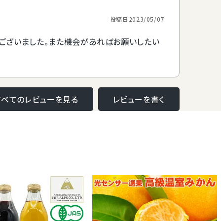
況などによってご用意できないフルーツもございますことを予め
投稿日
2023/05/07
ませ。
ございました。また機会があればお願いしたい
すべてのレビューを見る
レビューを書く
ご利用いただけます。
ために、ご用途を是非お教えくださいませ。
タイルなどの参考にさせていただきます。
身が見える平かごがおすすめです。比較的お日持ちのするフルーツをお
します。
やかな丸箱や明るめのリボンでラッピングするなど贈答用に相応しくお
いたします。