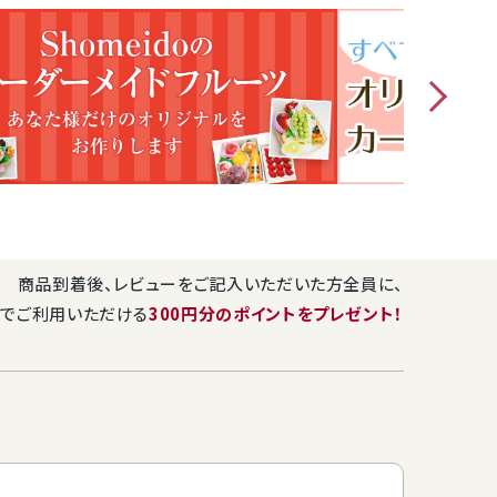
祝い・内祝・お礼・お見舞・お供え・母の日・父の日・敬老の日・贈り物全般
ドフルーツギフト【20,000円】
ている商品とは少し違う、自分の予算に合わせたフルーツセット
…。」
のお声にお応えしたフルーツセットのオーダーメイドも承ってお
商品到着後、レビューをご記入いただいた方全員に、
途をお教えいただけましたら、その時期に一番美味しいフルーツ
でご利用いただける
300円分のポイントをプレゼント！
のオリジナルフルーツセットをお作りいたします。
ちろん、ご自宅用のお取り寄せにもぜひご利用下さいませ。
載しているセットはあくまで一例です。