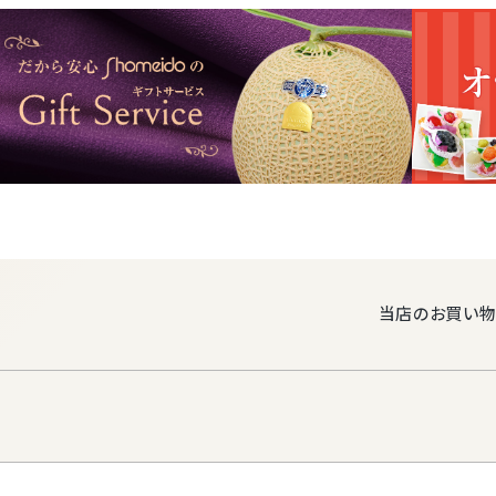
ご自宅用・御中元・御歳暮・お
商品
■オーダーメイ
「ページに出
を作れたらなぁ
そんなお客様
ります。
ご予算やご用
当店のお買い物
を厳選して、
あなた様だけ
贈答用にはも
※ページに掲