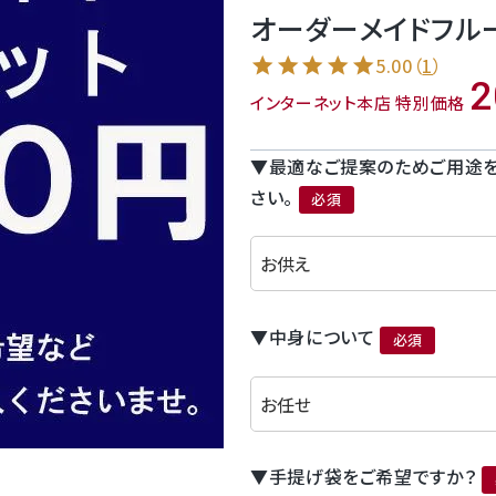
オーダーメイドフルーツ
5.00
（
1
）
2
インターネット本店 特別価格
▼最適なご提案のためご用途を
さい。
(必須)
▼中身について
(必須)
▼手提げ袋をご希望ですか？