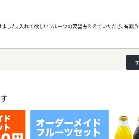
季節や入荷状
ご了承下さい
ました。入れて欲しいフルーツの要望も叶えていただき、有難う
フルーツセットは様々な場面で
より相応しい内容でお届けします
フルーツの内容やラッピングのス
ます
中
お供え
び
華
お祝い
配