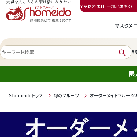
全品送料無料（一部地域除く）
マスクメ
三ヶ日みかん
search
#
限
Shomeidoトップ
旬のフルーツ
オーダーメイドフルーツ
静岡産クラウンメロン
天使音（あまね）マスクメロン