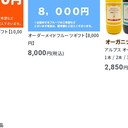
ご
その他
選
自
ご自宅用
ら
ト【10,00
オーダーメイドフルーツギフト【8,000
円】
アルプス オ
8,000
(税込)
1本 / 2本 /
2,850
お買い物かご横のプルダウンでお
お任せ
「よくわからない」「忙しくて細
ない」という方はこちらをお選び
店でご予算・ご用途などに応じ
す。
品