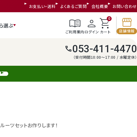
お支払い・送料
よくあるご質問
会社概要
お問い合わせ
storefront
menu_book
person
shopping_cart
0
ら選ぶ
店舗情報
ご利用案内
ログイン
カート
053-411-4470
call
（受付時間10:00～17:00 / 水曜定休）
ルーツセットお作りします！