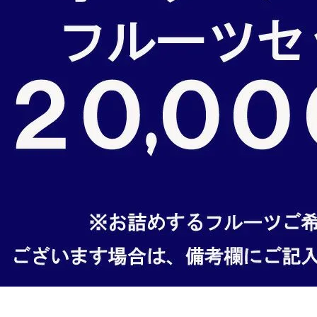
クラウンメロンゼリー
桃
大糖領桃
温室みかん(ハウスみかん)
梨