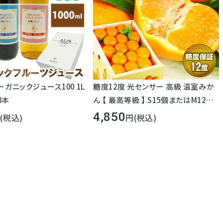
注文フォームの備考欄にご記入ください。もしくは熨斗・カード選択欄でお
びください。
宅で楽しむお 取り寄せなので化粧箱やラッピング不要！という場合はこち
をお選びください。 ご自宅用段ボール箱でお届けする分、中身を充実♪
ーガニックジュース100 1L
糖度12度 光センサー 高級 温室みか
 3本
ん 【 最高等級 】 S15個またはM12個 /
S22個またはM18個 / S30個またはM
4,850
(税込)
(税込)
24個 / 5kg 静岡県産 プライム または
選びください。
愛知県産 赤秀品
かく決める時間が
ください。 当
て厳選いたしま