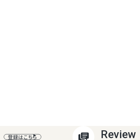
品質重視
今まさに旬の国産のフルーツを
たします。品数よりもフルーツの
たい方に。
ボリューム重視
旬のフルーツや海外ものの色と
ツをバランスよくたっぷりお詰め
その他ご要望はご注文フォーム
例：「お子様のいるご家族への贈
「○○は苦手なので入れないで
「ゼリーやお菓子も入れてOK」
「どんなセットか確認したいので
後ほど当店からお送りするメー
場合はお気軽にお申し付けくだ
Review
登録はこちら