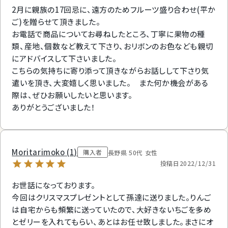
2月に親族の17回忌に、遠方のためフルーツ盛り合わせ(平か
ご)を贈らせて頂きました。

お電話で商品についてお尋ねしたところ、丁寧に果物の種
類、産地、個数など教えて下さり、おリボンのお色なども親切
にアドバイスして下さいました。

こちらの気持ちに寄り添って頂きながらお話しして下さり気
遣いを頂き、大変嬉しく思いました。　また何か機会がある
際は、ぜひお願いしたいと思います。

ありがとうございました！
Moritarimoko
1
購入者
長野県
50代
女性
投稿日
2022/12/31
お世話になっております。

今回はクリスマスプレゼントとして孫達に送りました。りんご
は自宅からも頻繁に送っていたので、大好きないちごを多め
とゼリーを入れてもらい、あとはお任せ致しました。まさにオ