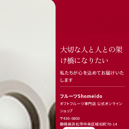
大切な人と人との架
け橋になりたい
私たちが心を込めてお届けいた
します
フルーツShomeido
ギフトフルーツ専門店 公式オンライン
ショップ
featured_seasonal_and_gifts
delivery_truck_speed
〒430-0803
静岡県浜松市中央区植松町70-14