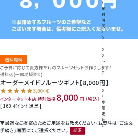
（
受
付
桃
時
間
1
大糖領桃
0
:
0
温室みかん(ハウスみかん)
0
送料無料
～
1
ご予算に応じて貴方様だけのフルーツセットお作りします！
梨
7
送料込(一部地域除く)
:
オーダーメイドフルーツギフト【8,000円】
0
幸水梨ロイヤル
0
5.00
（
4
）
8,000
/
税込
インターネット本店 特別価格
水
シャインマスカット
[
160
ポイント進呈 ]
曜
定
休
クイーンルージュ
▼最適なご提案のためご用途をお教えください。お熨斗は「ご注文
）
手続き」画面にてご選択ください。
電
(必須)
話