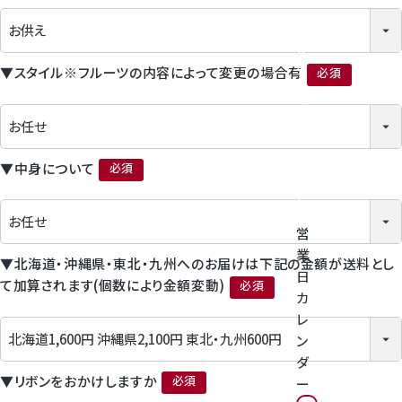
神紅ぶどう
番
号
ナガノパープル
を
タ
▼スタイル※フルーツの内容によって変更の場合有
ッ
(必須)
1房からOK！ぶどう狩り
プ
し
て
宮崎産パパイヤ
く
▼中身について
だ
(必須)
さ
すいか
い
営
マスクメロンと季節のフルーツ詰合せ
業
▼北海道・沖縄県・東北・九州へのお届けは下記の金額が送料とし
日
て加算されます(個数により金額変動)
お試しフルーツ
カ
(必須)
レ
ン
ダ
▼リボンをおかけしますか
ー
(必須)