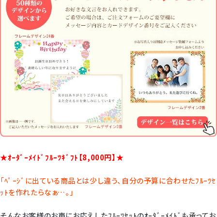
★ｵｰﾀﾞｰﾒｲﾄﾞﾌﾙｰﾂｷﾞﾌﾄ【8,000円】★
「ﾍﾟｰｼﾞに出ている商品とは少し違う、自分の予算に合わせたﾌﾙｰﾂｾ
ｯﾄを作れたらなぁ…。」
そんなお客様のお声にお応えしたﾌﾙｰﾂｾｯﾄのｵｰﾀﾞｰﾒｲﾄﾞも承ってお