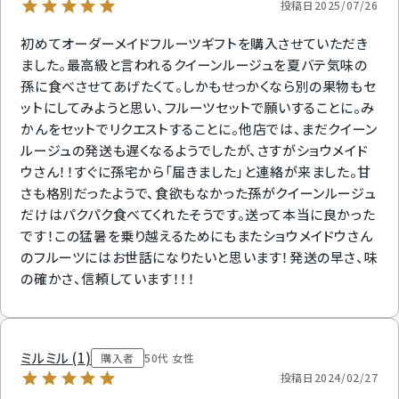
投稿日
2025/07/26
初めてオーダーメイドフルーツギフトを購入させていただき
ました。最高級と言われるクイーンルージュを夏バテ気味の
孫に食べさせてあげたくて。しかもせっかくなら別の果物もセ
ットにしてみようと思い、フルーツセットで願いすることに。み
かんをセットでリクエストすることに。他店では、まだクイーン
ルージュの発送も遅くなるようでしたが、さすがショウメイド
ウさん！！すぐに孫宅から「届きました」と連絡が来ました。甘
さも格別だったようで、食欲もなかった孫がクイーンルージュ
だけはパクパク食べてくれたそうです。送って本当に良かった
です！この猛暑を乗り越えるためにもまたショウメイドウさん
のフルーツにはお世話になりたいと思います！発送の早さ、味
の確かさ、信頼しています！！！
ミルミル
1
購入者
50代
女性
投稿日
2024/02/27