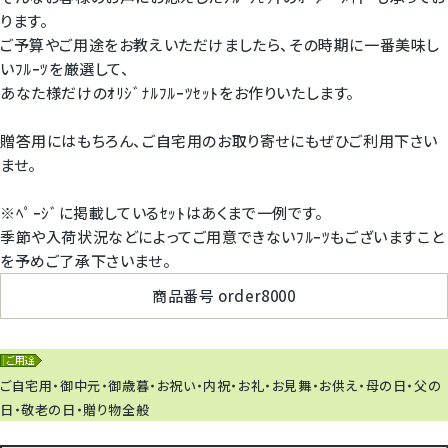
ります。
ご予算やご用途をお教えいただけましたら、その時期に一番美味し
いﾌﾙｰﾂを厳選して、
あなた様だけのｵﾘｼﾞﾅﾙﾌﾙｰﾂｾｯﾄをお作りいたします。
贈答用にはもちろん、ご自宅用のお取り寄せにもぜひご利用下さい
ませ。
※ﾍﾟｰｼﾞに掲載しているｾｯﾄはあくまで一例です。
季節や入荷状況などによってご用意できないﾌﾙｰﾂもございますこと
を予めご了承下さいませ。
商品番号
order8000
ご自宅用・御中元・御歳暮・お祝い・内祝・お礼・お見舞・お供え・母の日・父の
日・敬老の日・贈り物全般