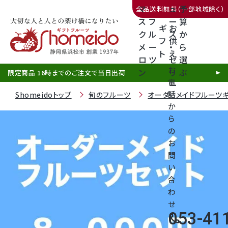
マ
ュ
予
全品送料無料（一部地域除く）
ス
フ
ー
算
ギ
お
ク
ル
ス
か
フ
供
メ
ー
・
ら
ト
え
三ヶ日みかん
ロ
ツ
ゼ
選
お
ン
リ
ぶ
限定商品 16時までのご注文で当日出荷
電
ー
話
Shomeidoトップ
旬のフルーツ
オーダーメイドフルーツ
か
ら
の
静岡産クラウンメロン
お
問
天使音（あまね）マスクメロン
い
合
クラウンメロンゼリー
わ
せ
053-41
call