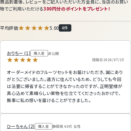
商品到着後、レビューをご記入いただいた方全員に、
当店のお買い
物でご利用いただける
300円分のポイントをプレゼント！
5.00
4
おりちー
1
購入者
非公開
投稿日
2026/07/25
オーダーメイドのフルーツセットをお届けいただき、誠にあり
がとうございました。遠方に住んでいるため、どうしても今回
は法要に帰省することができなかったのですが、正明堂様が
真心込めて素晴らしい果物を仕立ててくださったおかげで、
無事に私の想いを届けることができました。
ひーちゃん
2
購入者
静岡県
60代
女性