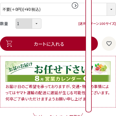
2026年8月
2026年9月
日
日
月
月
火
火
水
水
木
木
金
金
送料パターン
100サイズ
1
2
3
4
2
3
4
5
6
1
7
1
6
7
8
9
0
1
カートに入れる
1
1
1
1
1
9
1
0
1
1
1
2
1
3
1
4
1
3
4
5
6
7
8
1
1
1
1
2
2
6
2
7
2
8
2
9
2
0
2
1
2
0
1
2
3
4
5
2
2
2
2
2
2
お届け日のご希望を承っておりますが、交通・物流の事情によ
3
2
4
2
5
2
6
3
7
8
ってはヤマト運輸の配送に遅延が生じる可能性がございます。
7
8
9
0
3
3
何卒ご了承いただけますようお願い申し上げます。
0
1