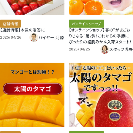
梨
店舗情報
オンラインショップ
幸水梨ロイヤル
【店舗情報】本気の贈答に
【オンラインショップ】春の“がまごお
りじなる”第2弾！これからの季節に
バイヤー 河原
2025/04/26
シャインマスカット
ぴったりの絹肌みかん入荷スタート！
スタッフ浅野
2025/04/25
クイーンルージュ
神紅ぶどう
ナガノパープル
1房からOK！ぶどう狩り
宮崎産パパイヤ