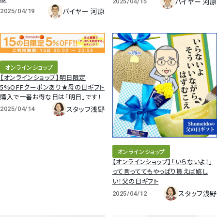
バイヤー 河原
2025/04/15
バイヤー 河原
2025/04/19
オンラインショップ
【オンラインショップ】明日限定
5%OFFクーポンあり★母の日ギフト
購入で一番お得な日は「明日」です！
スタッフ浅野
2025/04/14
オンラインショップ
【オンラインショップ】「いらないよ！」
って言っててもやっぱり貰えば嬉し
い！父の日ギフト
スタッフ浅野
2025/04/12