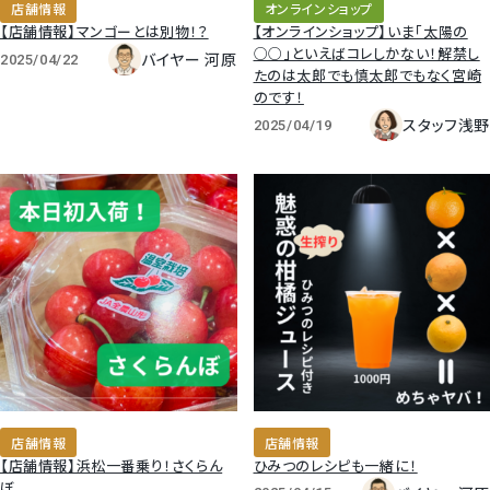
店舗情報
オンラインショップ
すいか
【店舗情報】マンゴーとは別物！？
【オンラインショップ】いま「太陽の
○○」といえばコレしかない！解禁し
バイヤー 河原
2025/04/22
たのは太郎でも慎太郎でもなく宮崎
マスクメロンと季節のフルーツ詰合せ
のです！
スタッフ浅野
2025/04/19
お試しフルーツ
店舗情報
店舗情報
【店舗情報】浜松一番乗り！さくらん
ひみつのレシピも一緒に！
ぼ