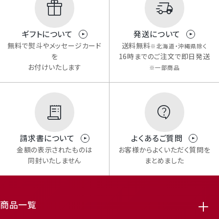
Mail Magazine
ギフトについて
発送について
無料で熨斗やメッセージカード
送料無料
※北海道・沖縄県除く
メルマガ登録
を
16時までのご注文で即日発送
お付けいたします
※一部商品
請求書について
よくあるご質問
Review
金額の表示されたものは
お客様からよくいただく質問を
レビューキャンペーンのご案内
同封いたしません
まとめました
featured_seasonal_and_gifts
delivery_truck_speed
商品一覧