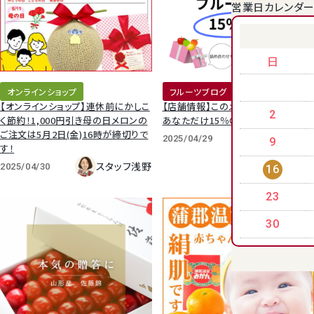
営業日カレンダ
クラウンメロンゼリー
日
オンラインショップ
フルーツブログ
【オンラインショップ】連休前にかしこ
【店舗情報】このメルマガを見ている
2
く節約！1,000円引き母の日メロンの
あなただけ15％OFF
ご注文は5月2日(金)16時が締切りで
店長 位知子
2025/04/29
9
す！
スタッフ浅野
2025/04/30
16
23
桃
30
大糖領桃
温室みかん(ハウスみかん)