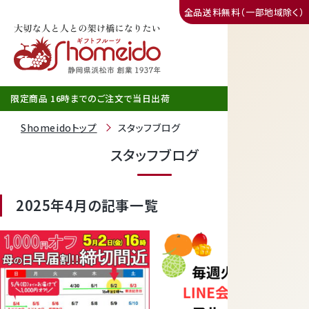
全品送料無料（一部地域除く）
三ヶ日みかん
限定商品 16時までのご注文で当日出荷
Shomeidoトップ
スタッフブログ
スタッフブログ
2025年4月の記事一覧
静岡産クラウンメロン
天使音（あまね）マスクメロン