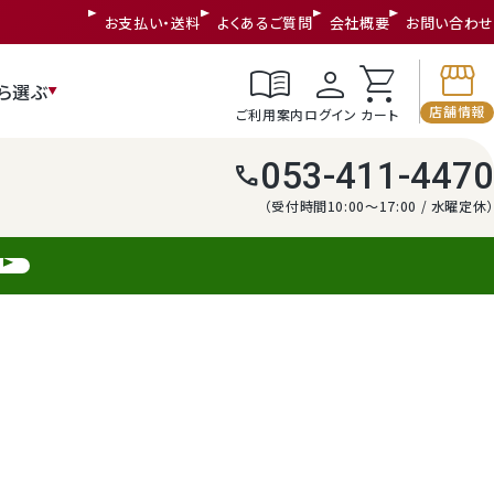
お支払い・送料
よくあるご質問
会社概要
お問い合わせ
storefront
menu_book
person
shopping_cart
ら選ぶ
店舗情報
ご利用案内
ログイン
カート
053-411-4470
call
（受付時間10:00～17:00 / 水曜定休）