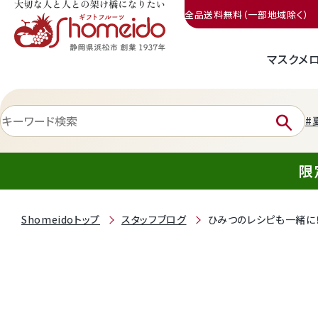
全品送料無料（一部地域除く）
マスクメ
三ヶ日みかん
search
#
限
Shomeidoトップ
スタッフブログ
ひみつのレシピも一緒に
静岡産クラウンメロン
天使音（あまね）マスクメロン