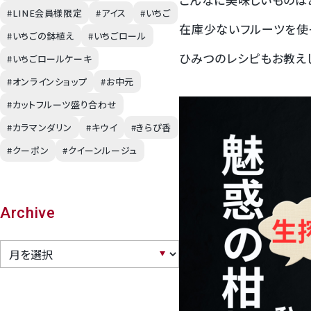
#LINE会員様限定
#アイス
#いちご
在庫少ないフルーツを使
幸水梨ロイヤル
#いちごの鉢植え
#いちごロール
ひみつのレシピもお教え
#いちごロールケーキ
シャインマスカット
#オンラインショップ
#お中元
#カットフルーツ盛り合わせ
クイーンルージュ
#カラマンダリン
#キウイ
#きらぴ香
#クーポン
#クイーンルージュ
神紅ぶどう
ナガノパープル
Archive
1房からOK！ぶどう狩り
宮崎産パパイヤ