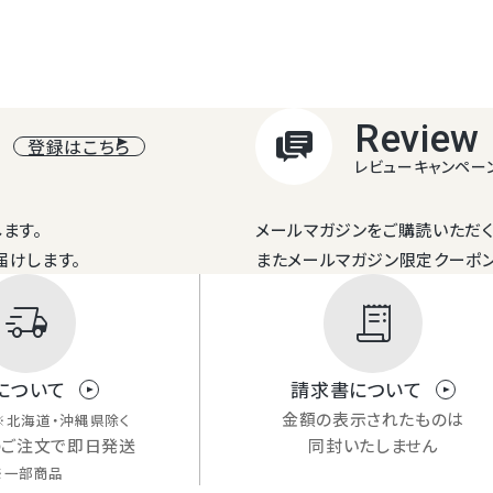
Review
登録はこちら
レビューキャンペー
ます。
メールマガジンをご購読いただく
届けします。
またメールマガジン限定クーポ
delivery_truck_speed
receipt_long
について
請求書について
金額の表示されたものは
※北海道・沖縄県除く
のご注文で即日発送
同封いたしません
※一部商品