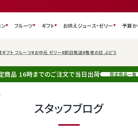
ロン
フルーツ
ギフト
お供え
ジュース・ゼリー
予算か
夏ギフト フルーツ
#お中元 ゼリー
#即日発送
#敬老の日 ぶどう
定商品 16時までのご注文で当日出荷
限定商品一覧
！
スタッフブログ