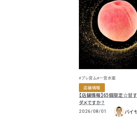
#プレ宮ム
#一宮水蜜
店舗情報
【店舗情報】65個限定☆甘
ダメですか？
バイ
2026/08/01