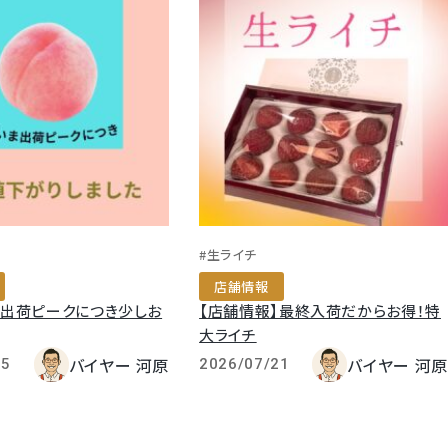
#生ライチ
店舗情報
】出荷ピークにつき少しお
【店舗情報】最終入荷だからお得！特
大ライチ
バイヤー 河原
バイヤー 河原
25
2026/07/21