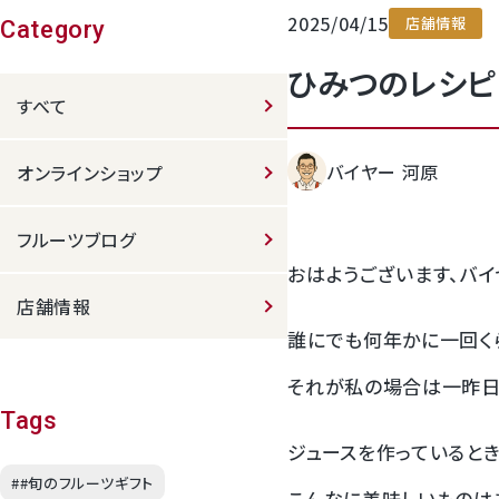
2025/04/15
店舗情報
クラウンメロンゼリー
Category
ひみつのレシピ
すべて
バイヤー 河原
オンラインショップ
フルーツブログ
おはようございます、バイ
桃
店舗情報
誰にでも何年かに一回くら
大糖領桃
それが私の場合は一昨日
温室みかん(ハウスみかん)
Tags
ジュースを作っているとき
梨
##旬のフルーツギフト
こんなに美味しいものは