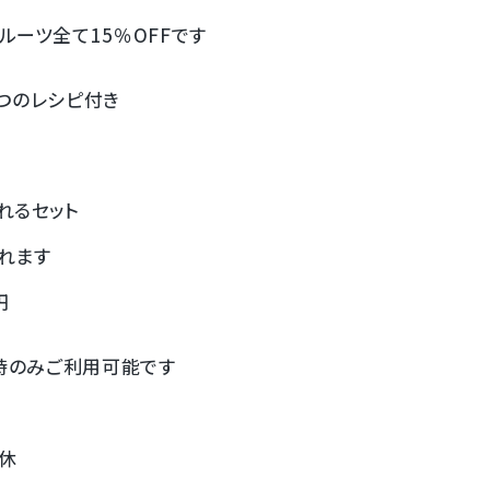
ーツ全て15％OFFです
つのレシピ付き
れるセット
れます
円
店時のみご利用可能です
定休