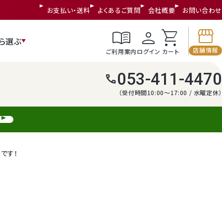
お支払い・送料
よくあるご質問
会社概要
お問い合わせ
storefront
menu_book
person
shopping_cart
ら選ぶ
店舗情報
ご利用案内
ログイン
カート
053-411-4470
call
（受付時間10:00～17:00 / 水曜定休）
です！