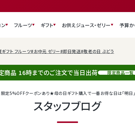
ロン
フルーツ
ギフト
お供え
ジュース・ゼリー
予算か
夏ギフト フルーツ
#お中元 ゼリー
#即日発送
#敬老の日 ぶどう
定商品 16時までのご注文で当日出荷
限定商品一覧
日限定5%OFFクーポンあり★母の日ギフト購入で一番お得な日は「明日」
スタッフブログ