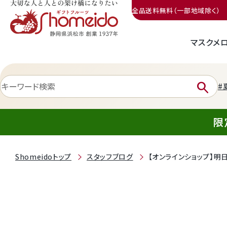
全品送料無料（一部地域除く）
マスクメ
三ヶ日みかん
search
#
限
Shomeidoトップ
スタッフブログ
【オンラインショップ】明
静岡産クラウンメロン
天使音（あまね）マスクメロン