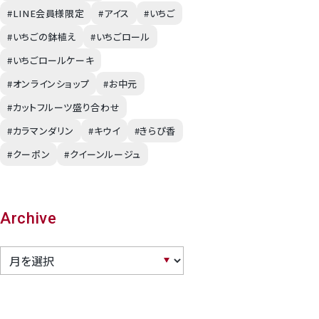
#LINE会員様限定
#アイス
#いちご
幸水梨ロイヤル
#いちごの鉢植え
#いちごロール
#いちごロールケーキ
シャインマスカット
#オンラインショップ
#お中元
#カットフルーツ盛り合わせ
クイーンルージュ
#カラマンダリン
#キウイ
#きらぴ香
#クーポン
#クイーンルージュ
神紅ぶどう
ナガノパープル
Archive
1房からOK！ぶどう狩り
宮崎産パパイヤ