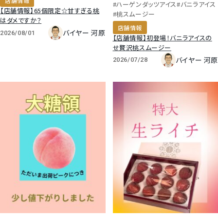
店舗情報
#ハーゲンダッツアイス
#バニラアイス
【店舗情報】65個限定☆甘すぎる桃
#桃スムージー
はダメですか？
店舗情報
バイヤー 河原
2026/08/01
【店舗情報】初登場！バニラアイスの
せ贅沢桃スムージー
バイヤー 河原
2026/07/28