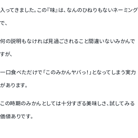
入ってきました。この『味』は、なんのひねりもないネーミング
梨
で、
幸水梨ロイヤル
何の説明もなければ見過ごされること間違いないみかんで
シャインマスカット
すが、
クイーンルージュ
一口食べただけで「このみかんヤバっ！」となってしまう実力
神紅ぶどう
があります。
ナガノパープル
この時期のみかんとしては十分すぎる美味しさ、試してみる
1房からOK！ぶどう狩り
価値ありです。
宮崎産パパイヤ