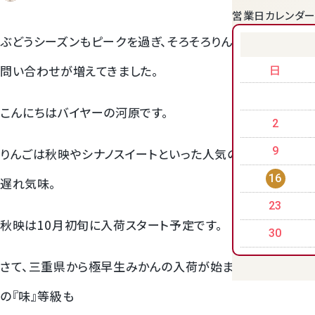
営業日カレンダ
クラウンメロンゼリー
ぶどうシーズンもピークを過ぎ、そろそろりんごやみかんの
日
問い合わせが増えてきました。
こんにちはバイヤーの河原です。
2
9
りんごは秋映やシナノスイートといった人気の品種は出荷が
16
遅れ気味。
23
桃
秋映は10月初旬に入荷スタート予定です。
30
大糖領桃
さて、三重県から極早生みかんの入荷が始まり、トップランク
の『味』等級も
温室みかん(ハウスみかん)