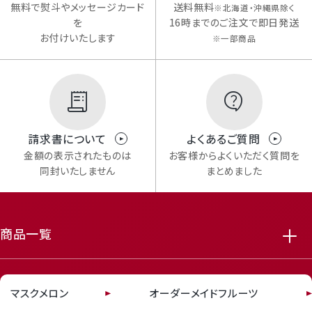
無料で熨斗やメッセージカード
送料無料
※北海道・沖縄県除く
を
16時までのご注文で即日発送
お付けいたします
※一部商品
Mail Magazine
メルマガ登録
請求書について
よくあるご質問
金額の表示されたものは
お客様からよくいただく質問を
同封いたしません
まとめました
商品一覧
Review
featured_seasonal_and_gifts
delivery_truck_speed
レビューキャンペーンのご案内
マスクメロン
オーダーメイドフルーツ