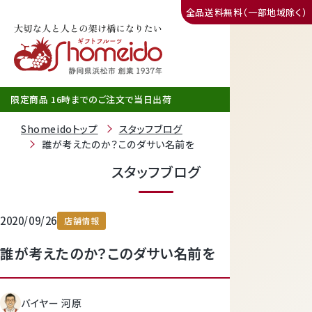
全品送料無料（一部地域除く）
三ヶ日みかん
限定商品 16時までのご注文で当日出荷
Shomeidoトップ
スタッフブログ
誰が考えたのか？このダサい名前を
スタッフブログ
2020/09/26
店舗情報
誰が考えたのか？このダサい名前を
静岡産クラウンメロン
バイヤー 河原
天使音（あまね）マスクメロン