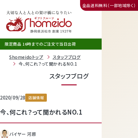
全品送料無料（一部地域除く）
三ヶ日みかん
限定商品 16時までのご注文で当日出荷
Shomeidoトップ
スタッフブログ
今、何これ？って聞かれるNO.1
スタッフブログ
2020/09/28
店舗情報
今、何これ？って聞かれるNO.1
静岡産クラウンメロン
バイヤー 河原
天使音（あまね）マスクメロン