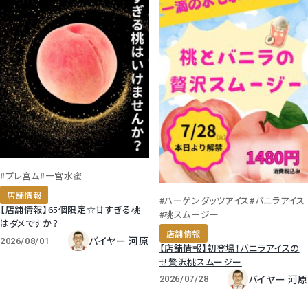
#プレ宮ム
#一宮水蜜
店舗情報
#ハーゲンダッツアイス
#バニラアイス
【店舗情報】65個限定☆甘すぎる桃
#桃スムージー
はダメですか？
店舗情報
バイヤー 河原
2026/08/01
【店舗情報】初登場！バニラアイスの
せ贅沢桃スムージー
バイヤー 河原
2026/07/28