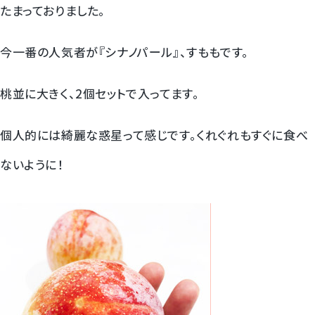
たまっておりました。
梨
今一番の人気者が『シナノパール』、すももです。
幸水梨ロイヤル
桃並に大きく、2個セットで入ってます。
シャインマスカット
個人的には綺麗な惑星って感じです。くれぐれもすぐに食べ
クイーンルージュ
ないように！
神紅ぶどう
ナガノパープル
1房からOK！ぶどう狩り
宮崎産パパイヤ