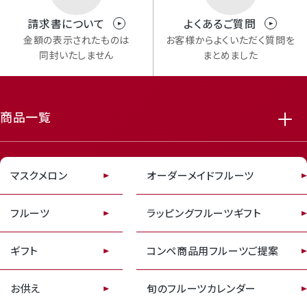
Mail Magazine
請求書について
よくあるご質問
メルマガ登録
金額の表示されたものは
お客様からよくいただく質問を
同封いたしません
まとめました
商品一覧
featured_seasonal_and_gifts
delivery_truck_speed
Review
マスクメロン
オーダーメイドフルーツ
レビューキャンペーンのご案内
フルーツ
ラッピングフルーツギフト
ギフト
コンペ商品用フルーツご提案
お供え
旬のフルーツカレンダー