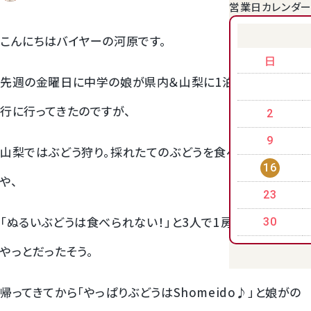
営業日カレンダ
クラウンメロンゼリー
こんにちはバイヤーの河原です。
日
先週の金曜日に中学の娘が県内＆山梨に1泊2日の修学旅
行に行ってきたのですが、
2
9
山梨ではぶどう狩り。採れたてのぶどうを食べ放題と思いき
16
や、
23
桃
「ぬるいぶどうは食べられない！」と3人で1房を食べるのが
30
やっとだったそう。
大糖領桃
帰ってきてから「やっぱりぶどうはShomeido♪」と娘がの
温室みかん(ハウスみかん)