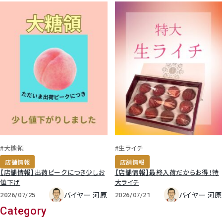
#大糖領
#生ライチ
店舗情報
店舗情報
【店舗情報】出荷ピークにつき少しお
【店舗情報】最終入荷だからお得！特
値下げ
大ライチ
バイヤー 河原
バイヤー 河原
2026/07/25
2026/07/21
Category