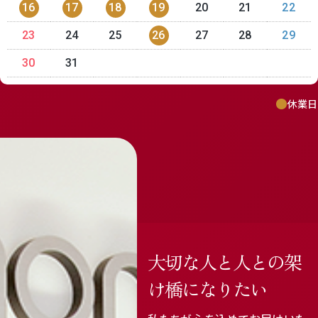
16
17
18
19
20
21
22
23
24
25
26
27
28
29
30
31
休業日
大切な人と人との架
け橋になりたい