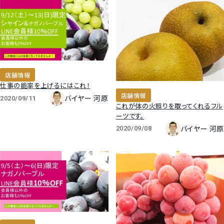
すいか
マスクメロンと季節のフルーツ詰合せ
お試しフルーツ
店舗情報
仕事の能率を上げるにはこれ！
店舗情報
バイヤー 河原
2020/09/11
これが体の火照りを取ってくれるフル
ーツです。
バイヤー 河原
2020/09/08