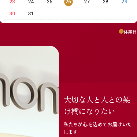
23
24
25
26
27
28
29
30
31
休業日
大切な人と人との架
け橋になりたい
私たちが心を込めてお届けいた
します