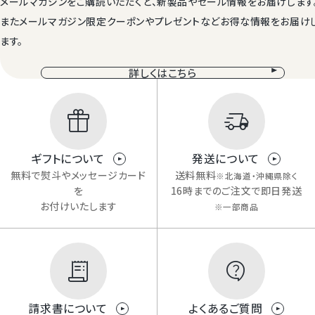
メールマガジンをご購読いただくと、新製品やセール情報をお届けします
またメールマガジン限定クーポンやプレゼントなどお得な情報をお届け
ます。
Mail Magazine
詳しくはこちら
メルマガ登録
ギフトについて
発送について
無料で熨斗やメッセージカード
送料無料
※北海道・沖縄県除く
を
16時までのご注文で即日発送
お付けいたします
※一部商品
Review
レビューキャンペーンのご案内
featured_seasonal_and_gifts
delivery_truck_speed
請求書について
よくあるご質問