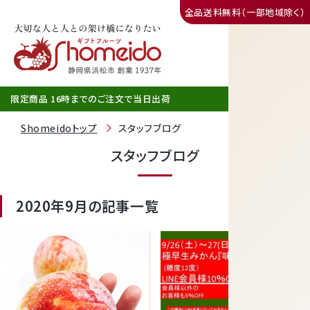
全品送料無料（一部地域除く）
三ヶ日みかん
限定商品 16時までのご注文で当日出荷
Shomeidoトップ
スタッフブログ
スタッフブログ
2020年9月の記事一覧
静岡産クラウンメロン
天使音（あまね）マスクメロン