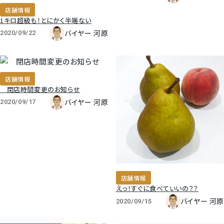
店舗情報
梨
1キロ超級も！とにかく半端ない
バイヤー 河原
2020/09/22
幸水梨ロイヤル
シャインマスカット
店舗情報
閉店時間変更のお知らせ
クイーンルージュ
バイヤー 河原
2020/09/17
神紅ぶどう
ナガノパープル
店舗情報
1房からOK！ぶどう狩り
えっ！すぐに食べていいの？？
バイヤー 河原
2020/09/15
宮崎産パパイヤ