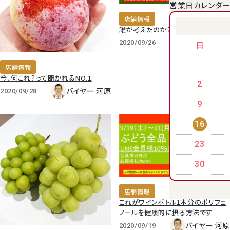
営業日カレンダ
店舗情報
クラウンメロンゼリー
誰が考えたのか？このダサい名前を
バイヤー 河原
日
2020/09/26
店舗情報
今、何これ？って聞かれるNO.1
2
バイヤー 河原
2020/09/28
9
16
23
桃
30
大糖領桃
店舗情報
これがワインボトル1本分のポリフェ
ノールを健康的に摂る方法です
温室みかん(ハウスみかん)
バイヤー 河原
2020/09/19