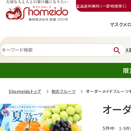
全品送料無料（一部地域除く）
マスクメ
三ヶ日みかん
search
#
限
Shomeidoトップ
旬のフルーツ
オーダーメイドフルーツ
静岡産クラウンメロン
オーダ
天使音（あまね）マスクメロン
5
件中
1
-
5
件