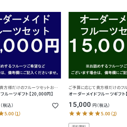
ご予算に応じて貴方様だけのフルーツセットお作りします！
送料込(一部地域除く)
フルーツギフト【20,000円】
オーダーメイドフルーツギフト【1
15,000
税込
税込
5.00
（
1
）
5.00
（
2
）
送料無料