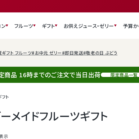
ロン
フルーツ
ギフト
お供え
ジュース・ゼリー
予算か
夏ギフト フルーツ
#お中元 ゼリー
#即日発送
#敬老の日 ぶどう
定商品 16時までのご注文で当日出荷
限定商品一覧
ギフト
ーメイドフルーツギフト
表示