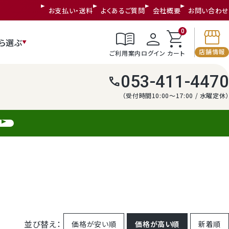
お支払い・送料
よくあるご質問
会社概要
お問い合わせ
storefront
menu_book
person
shopping_cart
0
ら選ぶ
店舗情報
ご利用案内
ログイン
カート
053-411-4470
call
（受付時間10:00～17:00 / 水曜定休）
並び替え
価格が安い順
価格が高い順
新着順