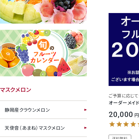
クラウンメロンゼリー
桃
マスクメロン
大糖領桃
オーダーメイド
静岡産クラウンメロン
20,000
温室みかん(ハウスみかん)
天使音（あまね）マスクメロン
梨
送料無料